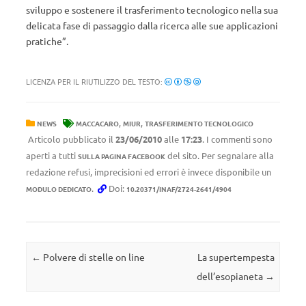
sviluppo e sostenere il trasferimento tecnologico nella sua
delicata fase di passaggio dalla ricerca alle sue applicazioni
pratiche”.
LICENZA PER IL RIUTILIZZO DEL TESTO:
,
,
NEWS
MACCACARO
MIUR
TRASFERIMENTO TECNOLOGICO
Articolo pubblicato il
23/06/2010
alle
17:23
. I commenti sono
aperti a tutti
del sito. Per segnalare alla
SULLA PAGINA FACEBOOK
redazione refusi, imprecisioni ed errori è invece disponibile un
.
Doi:
MODULO DEDICATO
10.20371/INAF/2724-2641/4904
Navigazione articolo
←
Polvere di stelle on line
La supertempesta
dell’esopianeta
→