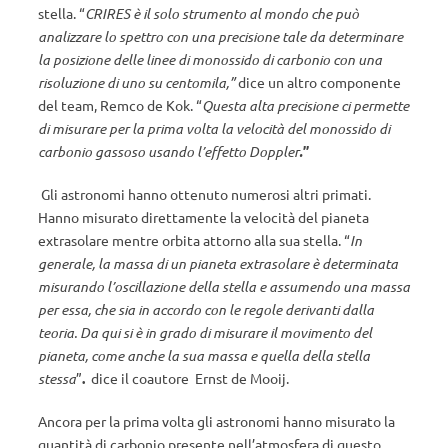
stella. “
CRIRES è il solo strumento al mondo che può
analizzare lo spettro con una precisione tale da determinare
la posizione delle linee di monossido di carbonio con una
risoluzione di uno su centomila,”
dice un altro componente
del team, Remco de Kok. “
Questa alta
precisione ci permette
di misurare per la prima volta la velocità del monossido di
carbonio gassoso usando l’effetto Doppler
.
”
Gli astronomi hanno ottenuto numerosi altri primati.
Hanno misurato direttamente la velocità del pianeta
extrasolare mentre orbita attorno alla sua stella. “
In
generale, la massa di un pianeta extrasolare è determinata
misurando l’oscillazione della stella e assumendo una massa
per essa, che sia in accordo con le regole derivanti dalla
teoria. Da qui si è in grado di misurare il movimento del
pianeta, come anche la sua massa e quella della stella
stessa
”
.
dice il coautore Ernst de Mooij.
Ancora per la prima volta gli astronomi hanno misurato la
quantità di carbonio presente nell’atmosfera di questo