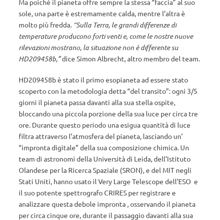
Ma poiché il pianeta offre sempre la stessa “faccia” al suo
sole, una parte è estremamente calda, mentre l’altra è
molto più fredda.
“Sulla Terra, le grandi differenze di
temperature producono forti venti e, come le nostre nuove
rilevazioni mostrano, la situazione non è differente su
HD209458b,”
dice Simon Albrecht, altro membro del team.
HD209458b è stato il primo esopianeta ad essere stato
scoperto con la metodologia detta “del transito”: ogni 3/5
giorni il pianeta passa davanti alla sua stella ospite,
bloccando una piccola porzione della sua luce per circa tre
ore. Durante questo periodo una esigua quantità di luce
filtra attraverso l’atmosfera del pianeta, lasciando un’
“impronta digitale” della sua composizione chimica. Un
team di astronomi della Università di Leida, dell’Istituto
Olandese per la Ricerca Spaziale (SRON), e del MIT negli
Stati Uniti, hanno usato il Very Large Telescope dell’ESO e
il suo potente spettrografo CRIRES per registrare e
analizzare questa debole impronta , osservando il pianeta
per circa cinque ore, durante il passaggio davanti alla sua