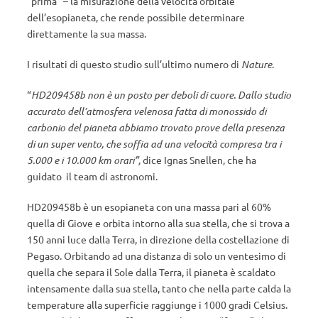
“prima” – la misurazione della velocità orbitale
dell’esopianeta, che rende possibile determinare
direttamente la sua massa.
I risultati di questo studio sull’ultimo numero di
Nature
.
“
HD209458b non è un posto per deboli di cuore. Dallo studio
accurato dell’atmosfera velenosa fatta di monossido di
carbonio del pianeta abbiamo trovato prove della presenza
di un super vento, che soffia ad una velocità compresa tra i
5.000 e i 10.000 km orari”,
dice Ignas Snellen, che ha
guidato il team di astronomi.
HD209458b è un esopianeta con una massa pari al 60%
quella di Giove e orbita intorno alla sua stella, che si trova a
150 anni luce dalla Terra, in direzione della costellazione di
Pegaso. Orbitando ad una distanza di solo un ventesimo di
quella che separa il Sole dalla Terra, il pianeta è scaldato
intensamente dalla sua stella, tanto che nella parte calda la
temperature alla superficie raggiunge i 1000 gradi Celsius.