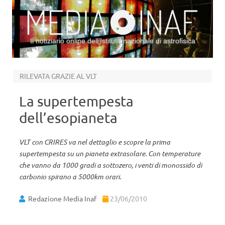
Il notiziario online dell’Istituto nazionale di astrofisica
Vai al contenuto
RILEVATA GRAZIE AL VLT
La supertempesta
dell’esopianeta
VLT con CRIRES va nel dettaglio e scopre la prima
supertempesta su un pianeta extrasolare. Con temperature
che vanno da 1000 gradi a sottozero, i venti di monossido di
carbonio spirano a 5000km orari.
Redazione Media Inaf
23/06/2010