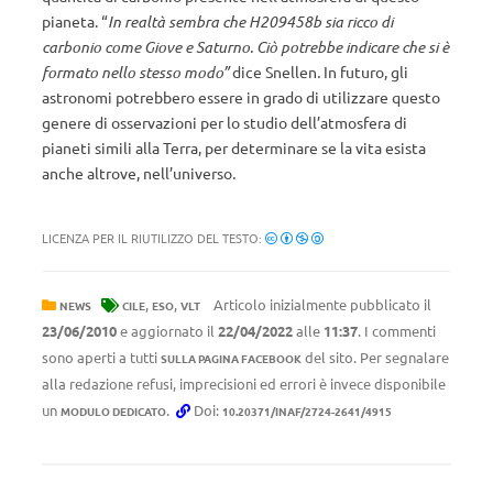
pianeta. “
In realtà sembra che H209458b sia ricco di
carbonio come Giove e Saturno. Ciò potrebbe indicare che si è
formato nello stesso modo”
dice Snellen
.
In futuro, gli
astronomi potrebbero essere in grado di utilizzare questo
genere di osservazioni per lo studio dell’atmosfera di
pianeti simili alla Terra, per determinare se la vita esista
anche altrove, nell’universo
.
LICENZA PER IL RIUTILIZZO DEL TESTO:
,
,
Articolo inizialmente pubblicato il
NEWS
CILE
ESO
VLT
23/06/2010
e aggiornato il
22/04/2022
alle
11:37
. I commenti
sono aperti a tutti
del sito. Per segnalare
SULLA PAGINA FACEBOOK
alla redazione refusi, imprecisioni ed errori è invece disponibile
un
.
Doi:
MODULO DEDICATO
10.20371/INAF/2724-2641/4915