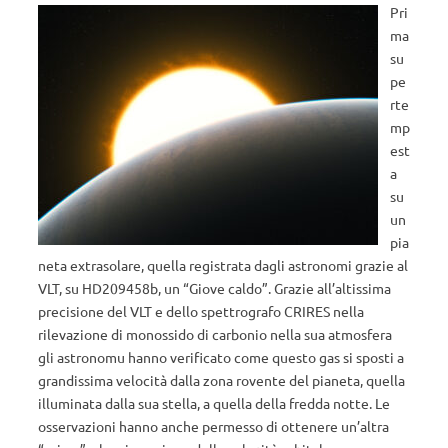
Pri
ma
su
pe
rte
mp
est
a
su
un
pia
neta extrasolare, quella registrata dagli astronomi grazie al
VLT, su HD209458b, un “Giove caldo”. Grazie all’altissima
precisione del VLT e dello spettrografo CRIRES nella
rilevazione di monossido di carbonio nella sua atmosfera
gli astronomu hanno verificato come questo gas si sposti a
grandissima velocità dalla zona rovente del pianeta, quella
illuminata dalla sua stella, a quella della fredda notte. Le
osservazioni hanno anche permesso di ottenere un’altra