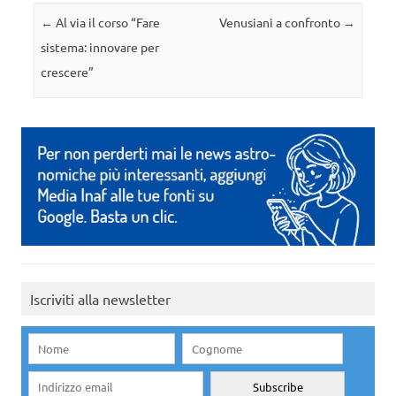
Navigazione articolo
←
Al via il corso “Fare
Venusiani a confronto
→
sistema: innovare per
crescere”
Iscriviti alla newsletter