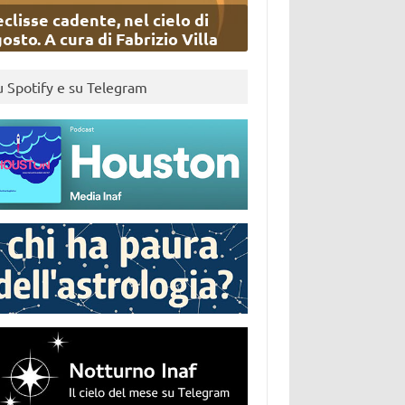
eclisse cadente, nel cielo di
osto. A cura di Fabrizio Villa
u Spotify e su Telegram