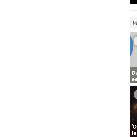
M
Da
e
‘Q
l