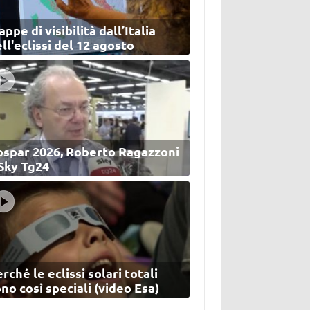
ppe di visibilità dall’Italia
ll'eclissi del 12 agosto
ospar 2026, Roberto Ragazzoni
 Sky Tg24
rché le eclissi solari totali
no così speciali (video Esa)