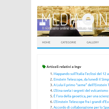
Il notiziario online dell’Istituto nazionale di 
Vai al contenuto
HOME
CATEGORIE
GALLERY
Articoli relativi a
Ingv
Mappando sull’Italia l’eclissi del 12 
Einstein Telescope, da lunedì il Sim
A Lula il primo “seme” dell’Einstein
L’Etna svela i segreti del vulcanismo
È l’ora della geoetica, per una scien
L’Einstein Telescope fra i grandi d’E
Accordo di collaborazione per lo S