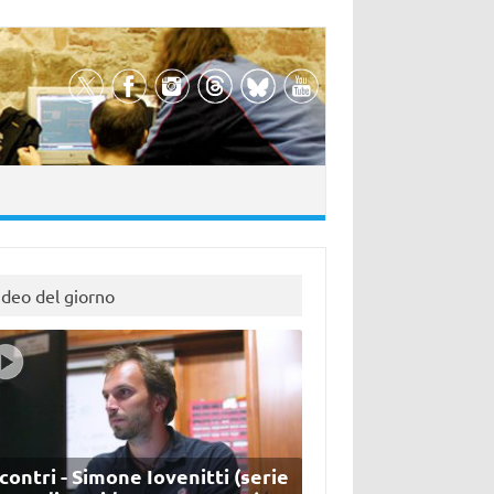
ideo del giorno
contri - Simone Iovenitti (serie