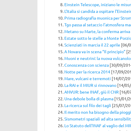
Einstein Telescope, iniziano le misu
L’Italia si candida a ospitare l’Einst
Prima radiografia muonica per Strom
Tgo passa al setaccio l’atmosfera ma
Metano su Marte, la conferma arriva d
Estate sotto le stelle a Monte Porzi
Scienziati in marcia il 22 aprile
[06/0
A Novara va in scena “Il principio”
[2
Muoni e neutrini: la nuova vulcanolo
Conoscenza con scienza
[30/09/201
Notte per la ricerca 2014
[17/09/20
Mare, vulcani e terremoti
[14/07/20
La RAI e il MIUR si rinnovano
[14/05
ANVUR: bene INAF, giù il CNR
[16/0
Una debole bolla di plasma
[15/01/2
La ricerca sul filo dei tagli
[25/07/20
Il merito non ha bisogno della piogg
Sismometri spaziali ad alta sensibili
Lo Statuto dell’INAF al vaglio del M