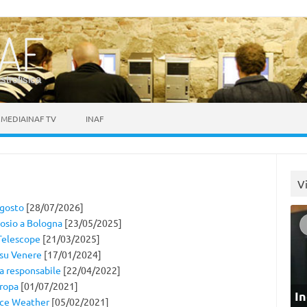
astrofisica
MEDIAINAF TV
INAF
V
agosto
[28/07/2026]
posio a Bologna
[23/05/2025]
 Telescope
[21/03/2025]
 su Venere
[17/01/2024]
za responsabile
[22/04/2022]
uropa
[01/07/2021]
In
pace Weather
[05/02/2021]