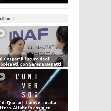
ultimedia
l Cospar: il futuro degli
sopianeti, con Serena Benatti
’ di Quasar - L'universo alla
ettera. Alfabeto cosmico