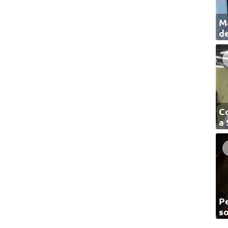
Ma
de
C
a
Pe
so