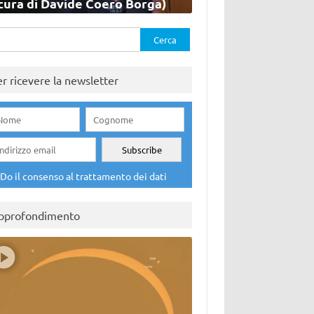
cura di Davide Coero Borga)
rca
er ricevere la newsletter
Do il consenso al trattamento dei dati
pprofondimento