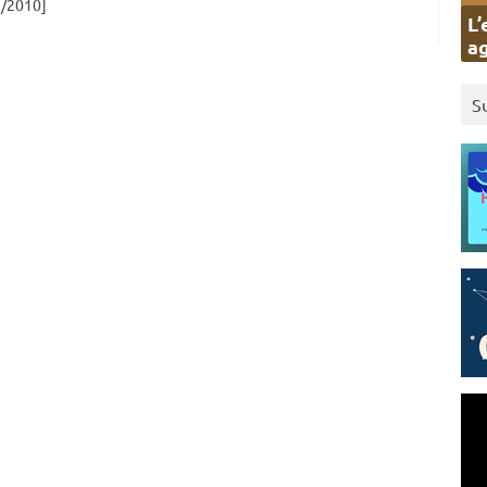
/2010]
L’
ag
S