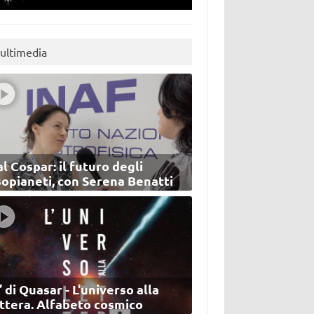
ultimedia
l Cospar: il futuro degli
sopianeti, con Serena Benatti
’ di Quasar - L'universo alla
ettera. Alfabeto cosmico