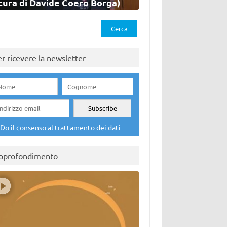
cura di Davide Coero Borga)
rca
er ricevere la newsletter
Do il consenso al trattamento dei dati
pprofondimento