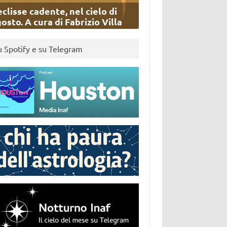
eclisse cadente, nel cielo di
osto. A cura di Fabrizio Villa
u Spotify e su Telegram