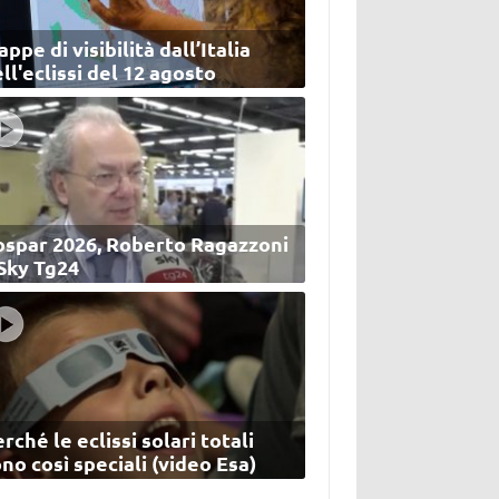
ppe di visibilità dall’Italia
ll'eclissi del 12 agosto
ospar 2026, Roberto Ragazzoni
 Sky Tg24
rché le eclissi solari totali
no così speciali (video Esa)