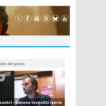
ideo del giorno
contri - Simone Iovenitti (serie