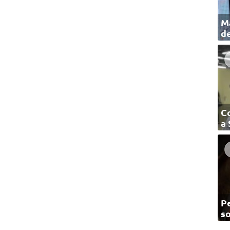
Ma
de
C
a
Pe
so