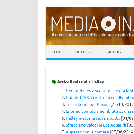
Il notiziario online dell’Istituto nazionale di 
Vai al contenuto
HOME
CATEGORIE
GALLERY
Articoli relativi a
Halley
Non fu Halley a scoprire che era la 
Natale 1758, la notte in cui diveni
Tris di bolidi per Prisma
[28/10/2017
Enorme cometa smembrata da una n
Halley mette la testa a posto
[01/07
Sfrecciano veloci le Eta Aquaridi
[05
A spasso con la cometa
[07/08/2014