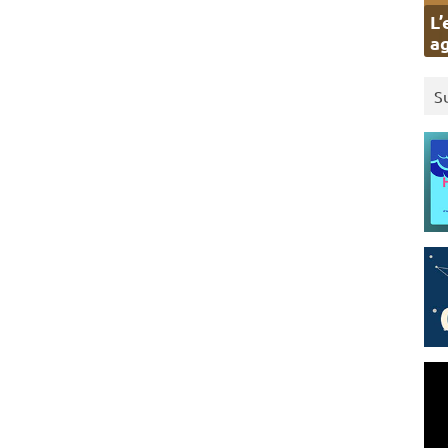
L’
ag
S