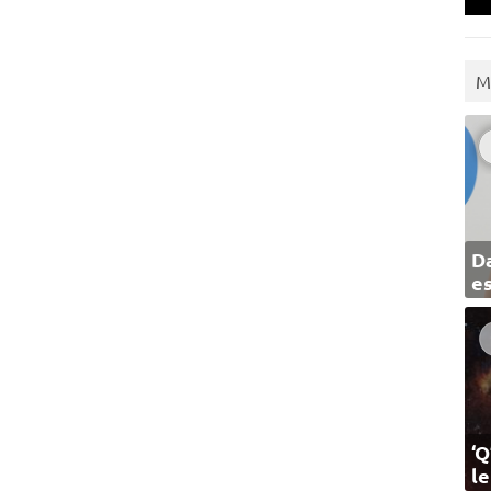
M
Da
e
‘Q
l