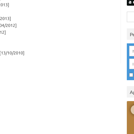
a 
2013]
Rice
/2013]
per:
04/2012]
12]
P
[13/10/2010]
A