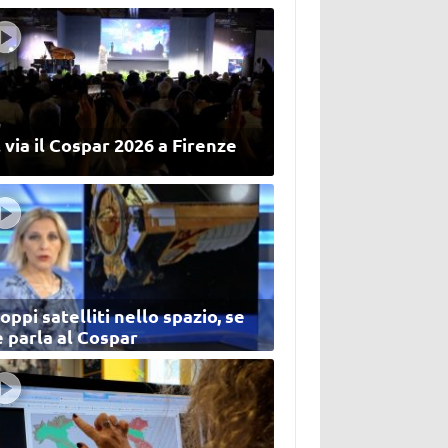
 via il Cospar 2026 a Firenze
oppi satelliti nello spazio, se
 parla al Cospar