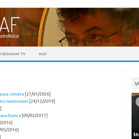
astrofisica
MEDIAINAF TV
INAF
V
stessa cometa
[27/01/2026]
mmo newtoniani
[24/12/2019]
]
ana bianca
[09/02/2017]
/2016]
/05/2016]
In
]