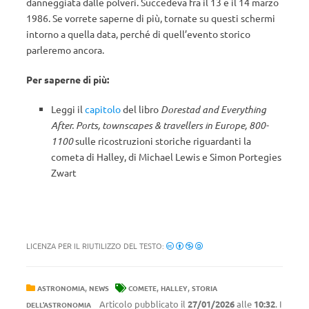
danneggiata dalle polveri. Succedeva fra il 13 e il 14 marzo
1986. Se vorrete saperne di più, tornate su questi schermi
intorno a quella data, perché di quell’evento storico
parleremo ancora.
Per saperne di più:
Leggi il
capitolo
del libro
Dorestad and Everything
After. Ports, townscapes & travellers in Europe, 800-
1100
sulle ricostruzioni storiche riguardanti la
cometa di Halley, di Michael Lewis e Simon Portegies
Zwart
LICENZA PER IL RIUTILIZZO DEL TESTO:
,
,
,
ASTRONOMIA
NEWS
COMETE
HALLEY
STORIA
Articolo pubblicato il
27/01/2026
alle
10:32
. I
DELL'ASTRONOMIA