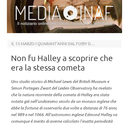
Il notiziario online dell’Istituto nazionale di astrofisica
Vai al contenuto
IL 13 MARZO I QUARANT’ANNI DAL FLYBY DELLA SONDA GIOTTO
Non fu Halley a scoprire che
era la stessa cometa
Uno studio storico di Michael Lewis del British Museum e
Simon Portegies Zwart del Leiden Observatory ha rivelato
che la natura ricorrente della cometa di Halley era stata
notata già nell’undicesimo secolo da un monaco inglese che
ebbe la fortuna di osservarla due volte a distanza di 76 anni,
nel 989 e nel 1066. All’astronomo inglese Edmond Halley va
comunque il merito di averne calcolato l’esatta periodicità