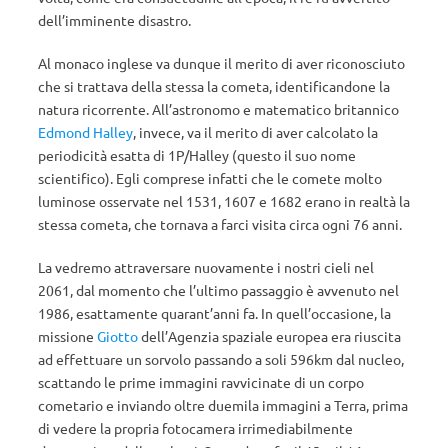
dell’imminente disastro.
Al monaco inglese va dunque il merito di aver riconosciuto
che si trattava della stessa la cometa, identificandone la
natura ricorrente. All’astronomo e matematico britannico
Edmond Halley
, invece, va il merito di aver calcolato la
periodicità esatta di 1P/Halley (questo il suo nome
scientifico). Egli comprese infatti che le comete molto
luminose osservate nel 1531, 1607 e 1682 erano in realtà la
stessa cometa, che tornava a farci visita circa ogni 76 anni.
La vedremo attraversare nuovamente i nostri cieli nel
2061, dal momento che l’ultimo passaggio è avvenuto nel
1986, esattamente quarant’anni fa. In quell’occasione, la
missione
Giotto
dell’Agenzia spaziale europea era riuscita
ad effettuare un sorvolo passando a soli 596km dal nucleo,
scattando le prime immagini ravvicinate di un corpo
cometario e inviando oltre duemila immagini a Terra, prima
di vedere la propria fotocamera irrimediabilmente