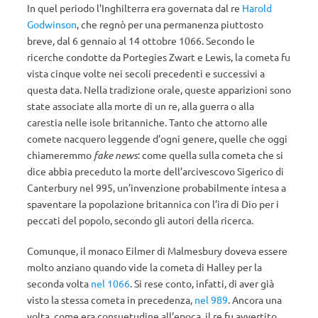
In quel periodo l’Inghilterra era governata dal re
Harold
Godwinson
, che regnò per una permanenza piuttosto
breve, dal 6 gennaio al 14 ottobre 1066. Secondo le
ricerche condotte da Portegies Zwart e Lewis, la cometa fu
vista cinque volte nei secoli precedenti e successivi a
questa data. Nella tradizione orale, queste apparizioni sono
state associate alla morte di un re, alla guerra o alla
carestia nelle isole britanniche. Tanto che attorno alle
comete nacquero leggende d’ogni genere, quelle che oggi
chiameremmo
fake news
: come quella sulla cometa che si
dice abbia preceduto la morte dell’arcivescovo Sigerico di
Canterbury nel 995, un’invenzione probabilmente intesa a
spaventare la popolazione britannica con l’ira di Dio per i
peccati del popolo, secondo gli autori della ricerca.
Comunque, il monaco Eilmer di Malmesbury doveva essere
molto anziano quando vide la cometa di Halley per la
seconda volta
nel 1066
. Si rese conto, infatti, di aver già
visto la stessa cometa in precedenza,
nel 989
. Ancora una
volta, come era consuetudine all’epoca, il re fu avvertito