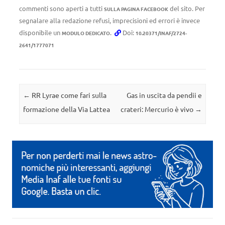
commenti sono aperti a tutti
del sito. Per
SULLA PAGINA FACEBOOK
segnalare alla redazione refusi, imprecisioni ed errori è invece
disponibile un
.
Doi:
MODULO DEDICATO
10.20371/INAF/2724-
2641/1777071
Navigazione articolo
←
RR Lyrae come fari sulla
Gas in uscita da pendii e
formazione della Via Lattea
crateri: Mercurio è vivo
→