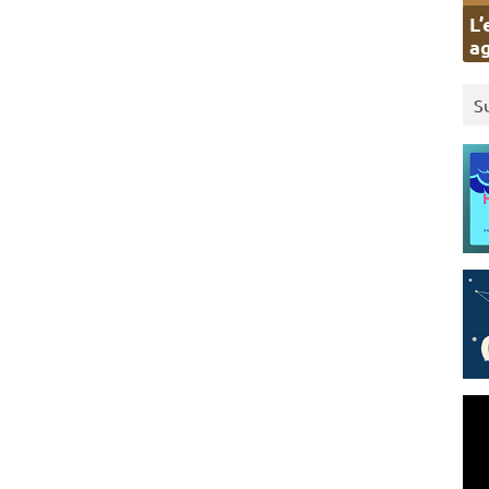
L’
ag
S