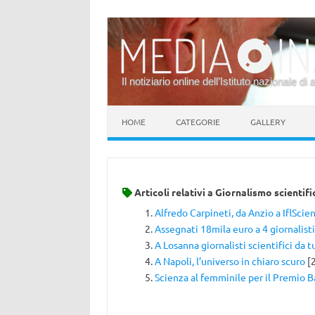
Il notiziario online dell’Istituto nazionale di 
Vai al contenuto
HOME
CATEGORIE
GALLERY
Articoli relativi a
Giornalismo scientifi
Alfredo Carpineti, da Anzio a IflScie
Assegnati 18mila euro a 4 giornalisti 
A Losanna giornalisti scientifici da 
A Napoli, l’universo in chiaro scuro
[
Scienza al femminile per il Premio B