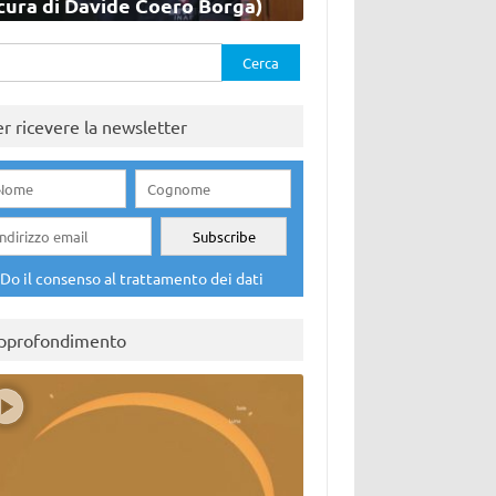
cura di Davide Coero Borga)
rca
er ricevere la newsletter
Do il consenso al trattamento dei dati
pprofondimento