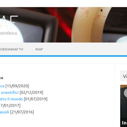
astrofisica
MEDIAINAF TV
INAF
V
co
nce
[15/09/2020]
scientifici
[02/12/2019]
tutto il mondo
[01/07/2019]
27/01/2017]
assoli
[21/07/2016]
In