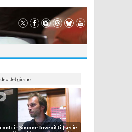
ideo del giorno
contri - Simone Iovenitti (serie