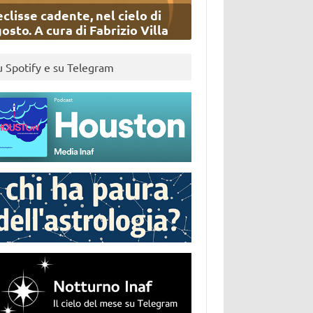
eclisse cadente, nel cielo di
osto. A cura di Fabrizio Villa
u Spotify e su Telegram