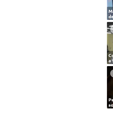
Ma
de
C
a
Pe
so