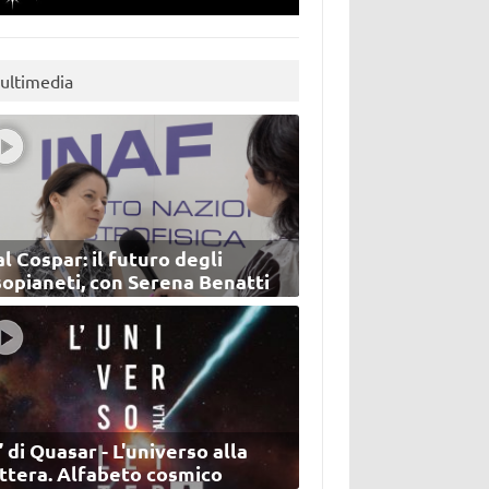
ultimedia
l Cospar: il futuro degli
sopianeti, con Serena Benatti
’ di Quasar - L'universo alla
ettera. Alfabeto cosmico