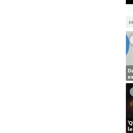
M
Da
e
‘Q
l