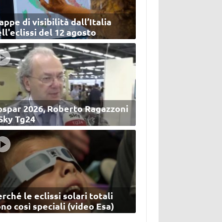
ppe di visibilità dall’Italia
ll'eclissi del 12 agosto
ospar 2026, Roberto Ragazzoni
 Sky Tg24
rché le eclissi solari totali
no così speciali (video Esa)