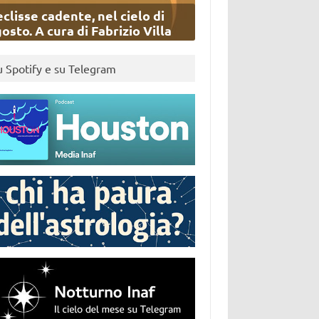
eclisse cadente, nel cielo di
osto. A cura di Fabrizio Villa
u Spotify e su Telegram