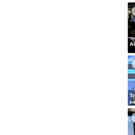
Al
Tr
ne