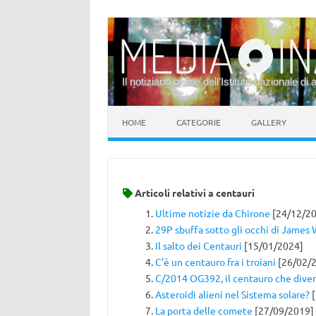
Il notiziario online dell’Istituto nazionale di 
Vai al contenuto
HOME
CATEGORIE
GALLERY
Articoli relativi a
centauri
Ultime notizie da Chirone
[24/12/20
29P sbuffa sotto gli occhi di James
Il salto dei Centauri
[15/01/2024]
C’è un centauro fra i troiani
[26/02/
C/2014 OG392, il centauro che div
Asteroidi alieni nel Sistema solare?
[
La porta delle comete
[27/09/2019]