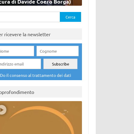
cura di Davide Coero Borga)
rca
er ricevere la newsletter
Do il consenso al trattamento dei dati
pprofondimento