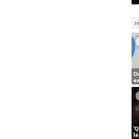
M
Da
e
‘Q
l