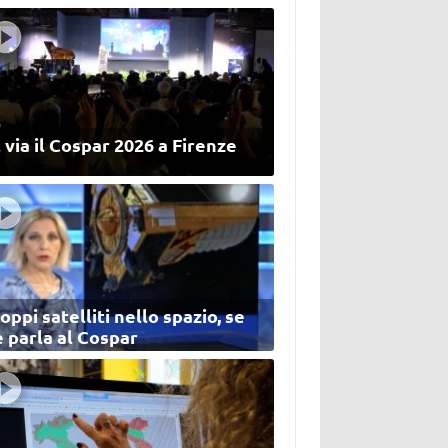
 via il Cospar 2026 a Firenze
oppi satelliti nello spazio, se
 parla al Cospar