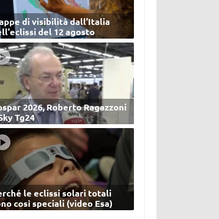
ppe di visibilità dall’Italia
ll'eclissi del 12 agosto
ospar 2026, Roberto Ragazzoni
 Sky Tg24
rché le eclissi solari totali
no così speciali (video Esa)