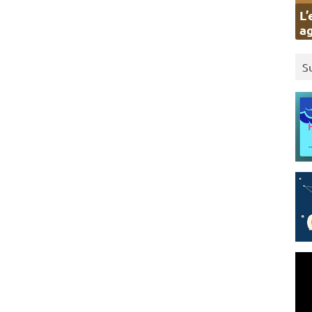
L’
ag
S