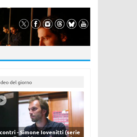
ideo del giorno
contri - Simone Iovenitti (serie