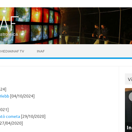
astrofisica
MEDIAINAF TV
INAF
V
24]
 Webb
[04/10/2024]
2021]
entò cometa
[29/10/2020]
27/04/2020]
In