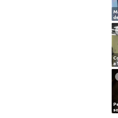
Ma
de
C
a
Pe
so