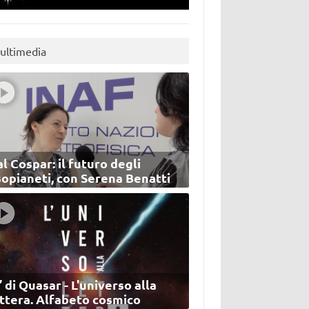
ultimedia
l Cospar: il futuro degli
sopianeti, con Serena Benatti
’ di Quasar - L'universo alla
ettera. Alfabeto cosmico