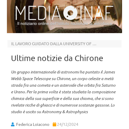
Il notiziario online dell’Istituto nazionale di astrofisica
Vai al contenuto
IL LAVORO GUIDATO DALLA UNIVERSITY OF CENTRAL FLORIDA
Ultime notizie da Chirone
Un gruppo internazionale di astronomi ha puntato il James
Webb Space Telescope su Chirone, un corpo celeste a metà
strada fra una cometa e un asteroide che orbita fra Saturno
e Urano. Per la prima volta è stata studiata la composizione
chimica della sua superficie e della sua chioma, che si sono
rivelate ricche di ghiacci e di numerose sostanze gassose. Lo
studio è uscito su Astronomy & Astrophysics
Federica Loiacono
24/12/2024