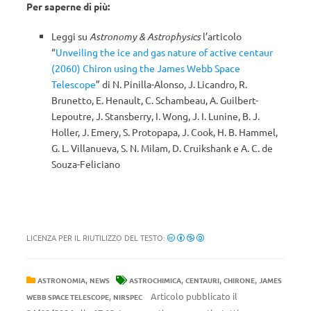
Per saperne di più:
Leggi su
Astronomy & Astrophysics
l’articolo
“
Unveiling the ice and gas nature of active centaur
(2060) Chiron using the James Webb Space
Telescope
” di N. Pinilla-Alonso, J. Licandro, R.
Brunetto, E. Henault, C. Schambeau, A. Guilbert-
Lepoutre, J. Stansberry, I. Wong, J. I. Lunine, B. J.
Holler, J. Emery, S. Protopapa, J. Cook, H. B. Hammel,
G. L. Villanueva, S. N. Milam, D. Cruikshank e A. C. de
Souza-Feliciano
LICENZA PER IL RIUTILIZZO DEL TESTO:
,
,
,
,
ASTRONOMIA
NEWS
ASTROCHIMICA
CENTAURI
CHIRONE
JAMES
,
Articolo pubblicato il
WEBB SPACE TELESCOPE
NIRSPEC