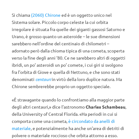
Si chiama
(2060) Chirone
ed è un oggetto unico nel
Sistema solare. Piccolo corpo celeste la cui orbita
irregolare è situata fra quelle dei giganti gassosi Saturno e
Urano, è grosso quanto un asteroide – le sue dimensioni
sarebbero nell’ordine del centinaio di chilometri –
adornato però dalla chioma tipica di una cometa, scoperta
verso la fine degli anni ’80. Ce ne sarebbero altri di oggetti
ibridi, un po’ asteroidi un po’ comete, i cui giri si svolgono
fra l’orbita di Giove e quella di Nettuno, e che sono stati
denominati
centauri
in virtù della loro duplice natura. Ma
Chirone sembrerebbe proprio un oggetto speciale.
«È stravagante quando lo confrontiamo alla maggior parte
degli altri centauri,» dice l’astronomo
Charles Schambeau
,
della University of Central Florida. «Ha periodi in cui si
comporta come una cometa,
è circondato da anelli di
materiale
, e potenzialmente ha anche un’area di detriti di
polvere o materiale roccioso che orbita attorno a esso.