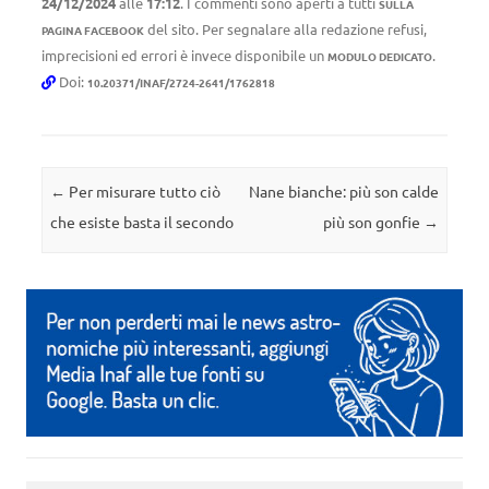
24/12/2024
alle
17:12
. I commenti sono aperti a tutti
SULLA
del sito. Per segnalare alla redazione refusi,
PAGINA FACEBOOK
imprecisioni ed errori è invece disponibile un
.
MODULO DEDICATO
Doi:
10.20371/INAF/2724-2641/1762818
Navigazione articolo
←
Per misurare tutto ciò
Nane bianche: più son calde
che esiste basta il secondo
più son gonfie
→