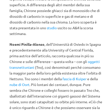
superficie. A differenza degli altri membri della sua
famiglia, Chirone possiede ghiacci sia di monossido che di
diossido di carbonio in superficie e gas di metano e di
diossido di carbonio nella sua chioma. La loro scoperta è
stata presentata in uno
studio
uscito su
A&A
la scorsa
settimana.
Noemí Pinilla-Alonso
, dell’Università di Oviedo in Spagna
e precedentemente alla University of Central Florida,
prima autrice dell’articolo, racconta qualcosa in più su
Chirone e sulle differenze – questa volta – con gli
oggetti
transnettuniani
(Tno), così denominati perché consumano
la maggior parte della loro gelida esistenza oltre l’orbita di
Nettuno. Tno sono i membri della
fascia di Kuiper
e della
nube di Oort
. Più lontani dei centauri, dunque. Pure
sembra che Chirone e colleghi fossero in passato Tno che,
sballottati dall’interazione coi giganti gassosi del Sistema
solare, sono stati catapultati su orbite più interne. «Ciò che
è unico riguardo a Chirone è che possiamo osservare sia la