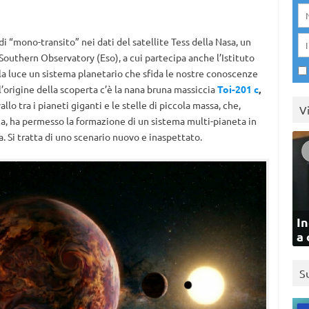
i “mono-transito” nei dati del satellite Tess della Nasa, un
outhern Observatory (Eso), a cui partecipa anche l’Istituto
alla luce un sistema planetario che sfida le nostre conoscenze
’origine della scoperta c’è la nana bruna massiccia
Toi-201 c
,
lo tra i pianeti giganti e le stelle di piccola massa, che,
V
ca, ha permesso la formazione di un sistema multi-pianeta in
ta. Si tratta di uno scenario nuovo e inaspettato.
In
a 
S