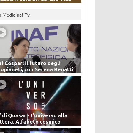
u MediaInaf Tv
l Cospar: il futuro degli
sopianeti, con Serena Benatti
’ di Quasar - L'universo alla
ettera. Alfabeto cosmico