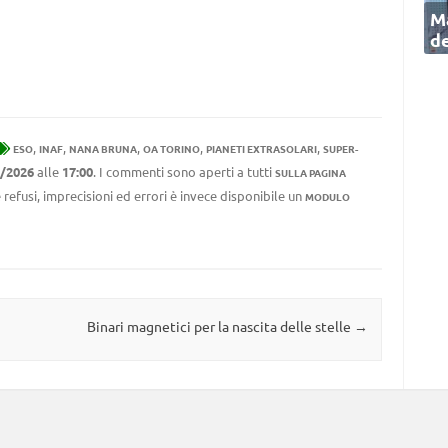
Ma
de
,
,
,
,
,
ESO
INAF
NANA BRUNA
OA TORINO
PIANETI EXTRASOLARI
SUPER-
/2026
alle
17:00
. I commenti sono aperti a tutti
SULLA PAGINA
 refusi, imprecisioni ed errori è invece disponibile un
MODULO
Binari magnetici per la nascita delle stelle
→