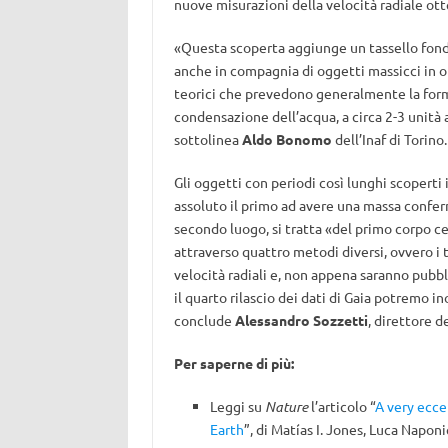
nuove misurazioni della velocità radiale ot
«Questa scoperta aggiunge un tassello fond
anche in compagnia di oggetti massicci in or
teorici che prevedono generalmente la formaz
condensazione dell’acqua, a circa 2-3 unità 
sottolinea
Aldo Bonomo
dell’Inaf di Torino.
Gli oggetti con periodi così lunghi scoperti 
assoluto il primo ad avere una massa conferm
secondo luogo, si tratta «del primo corpo 
attraverso quattro metodi diversi, ovvero i tr
velocità radiali e, non appena saranno pubbli
il quarto rilascio dei dati di Gaia potremo in
conclude
Alessandro Sozzetti
, direttore de
Per saperne di più:
Leggi su
Nature
l’articolo “
A very ecce
Earth
”, di Matías I. Jones, Luca Naponi