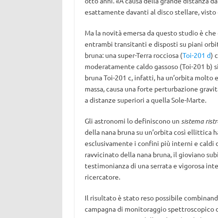
otto anni. «A causa della grande distanza dal
esattamente davanti al disco stellare, visto 
Ma la novità emersa da questo studio è che gl
entrambi transitanti e disposti su piani orb
bruna: una super-Terra rocciosa (
Toi-201 d
) 
moderatamente caldo gassoso (Toi-201 b) sit
bruna Toi-201 c, infatti, ha un’orbita molto 
massa, causa una forte perturbazione gravit
a distanze superiori a quella Sole-Marte.
Gli astronomi lo definiscono un
sistema ristr
della nana bruna su un’orbita così ellittica
esclusivamente i confini più interni e caldi 
ravvicinato della nana bruna, il gioviano sub
testimonianza di una serrata e vigorosa inte
ricercatore.
Il risultato è stato reso possibile combinand
campagna di monitoraggio spettroscopico da t