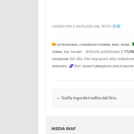
LICENZA PER IL RIUTILIZZO DEL TESTO:
,
,
,
ASTRONOMIA
COMUNICATI STAMPA
INAF
NEWS
,
,
Articolo pubblicato il
17/06
TERRA
TOI
TOI-201
del sito. Per segnalare alla redazione
FACEBOOK
.
Doi:
DEDICATO
10.20371/INAF/2724-2641/1782144
Navigazione articolo
←
Stella ingorda tradita dal litio
MEDIA INAF