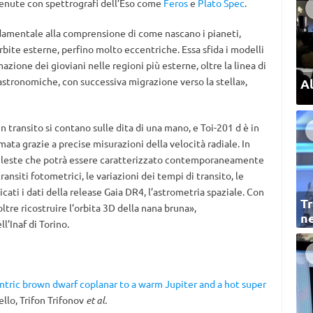
tenute con spettrografi dell’Eso come
Feros
e
Plato Spec
.
amentale alla comprensione di come nascano i pianeti,
bite esterne, perfino molto eccentriche. Essa sfida i modelli
ione dei gioviani nelle regioni più esterne, oltre la linea di
astronomiche, con successiva migrazione verso la stella»,
Al
in transito si contano sulle dita di una mano, e Toi-201 d è in
ata grazie a precise misurazioni della velocità radiale. In
celeste che potrà essere caratterizzato contemporaneamente
ansiti fotometrici, le variazioni dei tempi di transito, le
cati i dati della release Gaia DR4, l’astrometria spaziale. Con
Tr
oltre ricostruire l’orbita 3D della nana bruna»,
ne
ll’Inaf di Torino.
ntric brown dwarf coplanar to a warm Jupiter and a hot super
ello, Trifon Trifonov
et al.