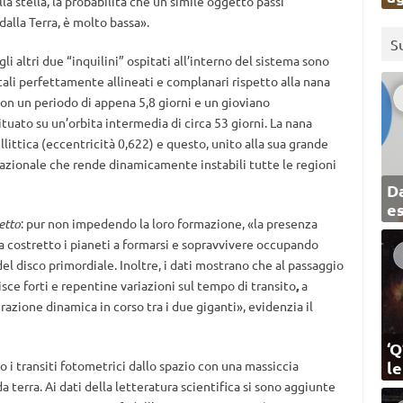
la stella, la probabilità che un simile oggetto passi
dalla Terra, è molto bassa».
S
i altri due “inquilini” ospitati all’interno del sistema sono
itali perfettamente allineati e complanari rispetto alla nana
con un periodo di appena 5,8 giorni e un gioviano
uato su un’orbita intermedia di circa 53 giorni. La nana
ellittica (eccentricità 0,622) e questo, unito alla sua grande
azionale che rende dinamicamente instabili tutte le regioni
Da
e
etto
: pur non impedendo la loro formazione, «la presenza
 ha costretto i pianeti a formarsi e sopravvivere occupando
del disco primordiale. Inoltre, i dati mostrano che al passaggio
isce forti e repentine variazioni sul tempo di transito
,
a
razione dinamica in corso tra i due giganti», evidenzia il
‘Q
o i transiti fotometrici dallo spazio con una massiccia
l
erra. Ai dati della letteratura scientifica si sono aggiunte