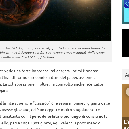
ema Toi-201. In primo piano è raffigurata la massiccia nana bruna Toi-
 Toi-201 b (soggetto a forti variazioni gravitazionali), dalla super-
e dalla stella. Crediti: Inaf / IA Gemini
re
, vede una forte impronta italiana; tra i primi firmatari
A
all’Inaf di Torino e secondo autore del paper, assieme ai
 La collaborazione, inoltre, ha coinvolto anche ricercatori
gata.
l limite superiore “classico” che separa i pianeti giganti dalle
 masse gioviane, ed è un oggetto molto singolare sotto
 transitante con il
periodo orbitale più lungo di cui sia nota
L’
ello, pari a circa 2881 giorni, equivalenti a poco meno di
ag