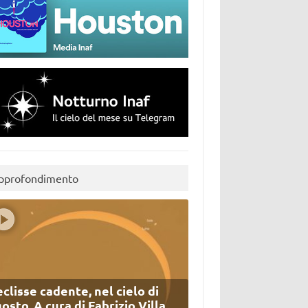
pprofondimento
eclisse cadente, nel cielo di
osto. A cura di Fabrizio Villa