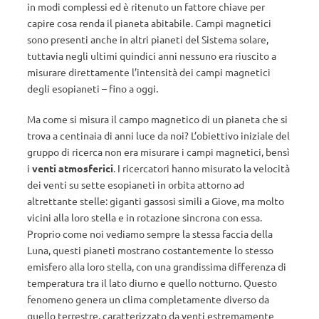
in modi complessi ed è ritenuto un fattore chiave per
capire cosa renda il pianeta abitabile. Campi magnetici
sono presenti anche in altri pianeti del Sistema solare,
tuttavia negli ultimi quindici anni nessuno era riuscito a
misurare direttamente l’intensità dei campi magnetici
degli esopianeti – fino a oggi.
Ma come si misura il campo magnetico di un pianeta che si
trova a centinaia di anni luce da noi? L’obiettivo iniziale del
gruppo di ricerca non era misurare i campi magnetici, bensì
i
venti atmosferici
. I ricercatori hanno misurato la velocità
dei venti su sette esopianeti in orbita attorno ad
altrettante stelle: giganti gassosi simili a Giove, ma molto
vicini alla loro stella e in rotazione sincrona con essa.
Proprio come noi vediamo sempre la stessa faccia della
Luna, questi pianeti mostrano costantemente lo stesso
emisfero alla loro stella, con una grandissima differenza di
temperatura tra il lato diurno e quello notturno. Questo
fenomeno genera un clima completamente diverso da
quello terrestre, caratterizzato da venti estremamente