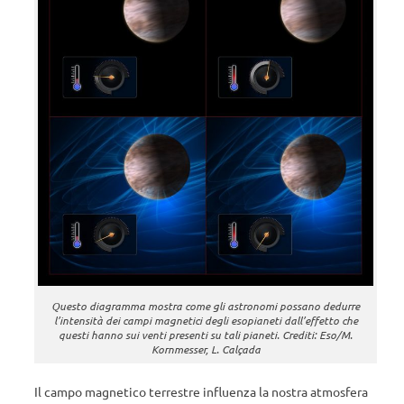
Questo diagramma mostra come gli astronomi possano dedurre
l’intensità dei campi magnetici degli esopianeti dall’effetto che
questi hanno sui venti presenti su tali pianeti. Crediti: Eso/M.
Kornmesser, L. Calçada
Il campo magnetico terrestre influenza la nostra atmosfera