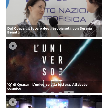
Dal Cospar: il futuro degli esopianeti, con Serena
Benatti
‘Q’ di Quasar - L'universo alla lettera. Alfabeto
cosmico