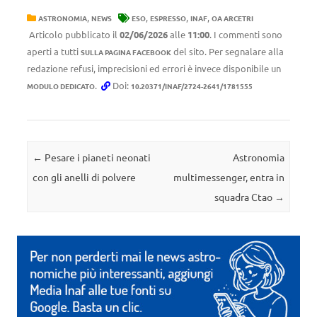
,
,
,
,
ASTRONOMIA
NEWS
ESO
ESPRESSO
INAF
OA ARCETRI
Articolo pubblicato il
02/06/2026
alle
11:00
. I commenti sono
aperti a tutti
del sito. Per segnalare alla
SULLA PAGINA FACEBOOK
redazione refusi, imprecisioni ed errori è invece disponibile un
.
Doi:
MODULO DEDICATO
10.20371/INAF/2724-2641/1781555
Navigazione articolo
←
Pesare i pianeti neonati
Astronomia
con gli anelli di polvere
multimessenger, entra in
squadra Ctao
→