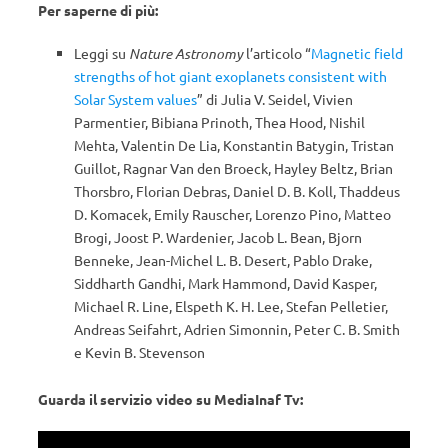
Per saperne di più:
Leggi su
Nature Astronomy
l’articolo “
Magnetic field
strengths of hot giant exoplanets consistent with
Solar System values
” di Julia V. Seidel, Vivien
Parmentier, Bibiana Prinoth, Thea Hood, Nishil
Mehta, Valentin De Lia, Konstantin Batygin, Tristan
Guillot, Ragnar Van den Broeck, Hayley Beltz, Brian
Thorsbro, Florian Debras, Daniel D. B. Koll, Thaddeus
D. Komacek, Emily Rauscher, Lorenzo Pino, Matteo
Brogi, Joost P. Wardenier, Jacob L. Bean, Bjorn
Benneke, Jean-Michel L. B. Desert, Pablo Drake,
Siddharth Gandhi, Mark Hammond, David Kasper,
Michael R. Line, Elspeth K. H. Lee, Stefan Pelletier,
Andreas Seifahrt, Adrien Simonnin, Peter C. B. Smith
e Kevin B. Stevenson
Guarda il servizio video su MediaInaf Tv: