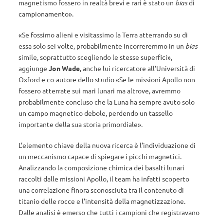
magnetismo fossero in realtà brevi e rari è stato un
bias
di
campionamento».
«Se fossimo alieni e visitassimo la Terra atterrando su di
essa solo sei volte, probabilmente incorreremmo in un
bias
simile, soprattutto scegliendo le stesse superfici»,
aggiunge
Jon Wade
, anche lui ricercatore all’Università di
Oxford e co-autore dello studio «Se le missioni Apollo non
fossero atterrate sui mari lunari ma altrove, avremmo
probabilmente concluso che la Luna ha sempre avuto solo
un campo magnetico debole, perdendo un tassello
importante della sua storia primordiale».
L’elemento chiave della nuova ricerca è l’individuazione di
un meccanismo capace di spiegare i picchi magnetici.
Analizzando la composizione chimica dei basalti lunari
raccolti dalle missioni Apollo, il team ha infatti scoperto
una correlazione finora sconosciuta tra il contenuto di
titanio delle rocce e l’intensità della magnetizzazione.
Dalle analisi è emerso che tutti i campioni che registravano