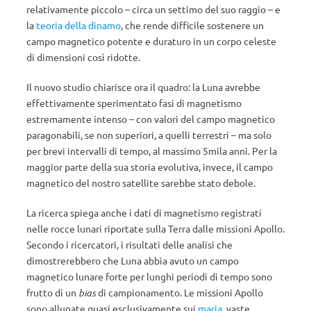
relativamente piccolo – circa un settimo del suo raggio – e
la
teoria della dinamo
, che rende difficile sostenere un
campo magnetico potente e duraturo in un corpo celeste
di dimensioni così ridotte.
Il nuovo studio chiarisce ora il quadro: la Luna avrebbe
effettivamente sperimentato fasi di magnetismo
estremamente intenso – con valori del campo magnetico
paragonabili, se non superiori, a quelli terrestri – ma solo
per brevi intervalli di tempo, al massimo 5mila anni. Per la
maggior parte della sua storia evolutiva, invece, il campo
magnetico del nostro satellite sarebbe stato debole.
La ricerca spiega anche i dati di magnetismo registrati
nelle rocce lunari riportate sulla Terra dalle missioni Apollo.
Secondo i ricercatori, i risultati delle analisi che
dimostrerebbero che Luna abbia avuto un campo
magnetico lunare forte per lunghi periodi di tempo sono
frutto di un
bias
di campionamento. Le missioni Apollo
sono allunate quasi esclusivamente sui
maria
, vaste