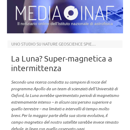
Il notiziario online dell’Istituto nazionale di astrofisica
Vai al contenuto
UNO STUDIO SU NATURE GEOSCIENCE SPIEGA I PICCHI DI MAGNETISMO NEL SUO PASSATO
La Luna? Super-magnetica a
intermittenza
Secondo una ricerca condotta su campioni di rocce del
programma Apollo da un team di scienziati dell’Università di
Oxford, la Luna avrebbe sperimentato periodi di magnetismo
estremamente intenso – in alcuni casi persino superiore a
quello terrestre – ma limitati a intervalli di tempo molto
brevi. Per la maggior parte della sua storia evolutiva, il
campo magnetico del nostro satellite sarebbe invece rimasto
debole, in linea con quello osservato oggi