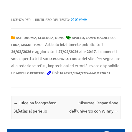
LICENZA PER IL RIUTILIZZO DEL TESTO:
,
,
,
,
ASTRONOMIA
GEOLOGIA
NEWS
APOLLO
CAMPO MAGNETICO
,
Articolo inizialmente pubblicato il
LUNA
MAGNETISMO
26/02/2026
e aggiornato il
27/02/2026
alle
20:17
. I commenti
sono aperti a tutti
del sito. Per segnalare
SULLA PAGINA FACEBOOK
alla redazione refusi, imprecisioni ed errori è invece disponibile
un
.
Doi:
MODULO DEDICATO
10.20371/INAF/2724-2641/1778261
Navigazione articolo
←
Juice ha fotografato
Misurare l’espansione
3I/Atlas al perielio
dell’universo con Winny
→