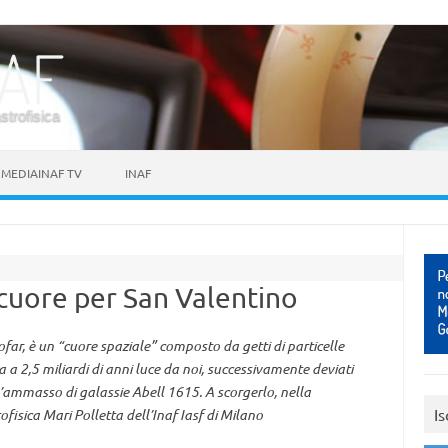
astrofisica
MEDIAINAF TV
INAF
cuore per San Valentino
ofar, è un “cuore spaziale” composto da getti di particelle
a a 2,5 miliardi di anni luce da noi, successivamente deviati
l’ammasso di galassie Abell 1615. A scorgerlo, nella
Is
ofisica Mari Polletta dell’Inaf Iasf di Milano