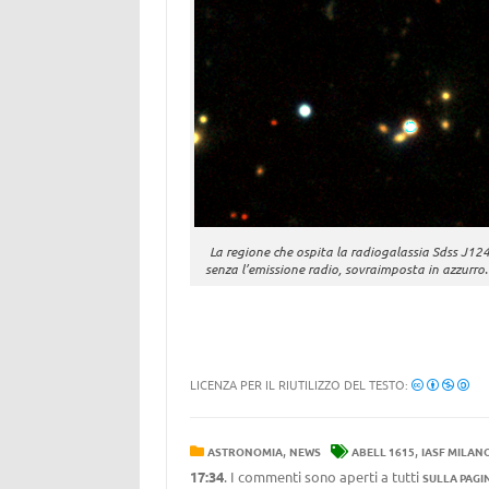
La regione che ospita la radiogalassia Sdss J12
senza l’emissione radio, sovraimposta in azzurro. 
LICENZA PER IL RIUTILIZZO DEL TESTO:
,
,
ASTRONOMIA
NEWS
ABELL 1615
IASF MILAN
17:34
. I commenti sono aperti a tutti
SULLA PAGI