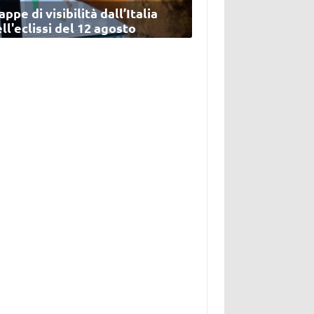
ppe di visibilità dall’Italia
ll'eclissi del 12 agosto