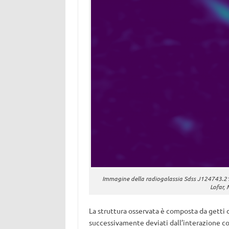
Immagine della radiogalassia Sdss J124743.21+
Lofar, 
La struttura osservata è composta da getti di
successivamente deviati dall’interazione co