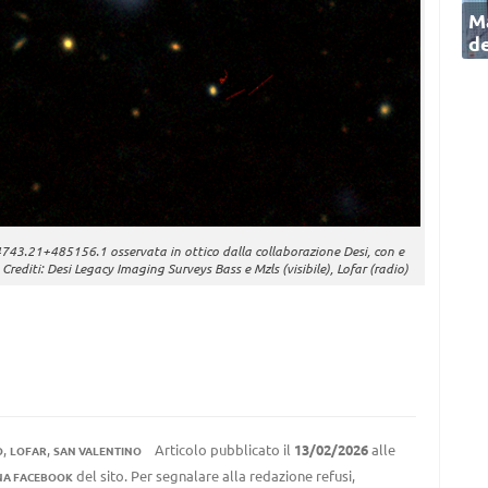
Ma
de
4743.21+485156.1 osservata in ottico dalla collaborazione Desi, con e
Crediti: Desi Legacy Imaging Surveys Bass e Mzls (visibile), Lofar (radio)
,
,
Articolo pubblicato il
13/02/2026
alle
O
LOFAR
SAN VALENTINO
del sito. Per segnalare alla redazione refusi,
NA FACEBOOK