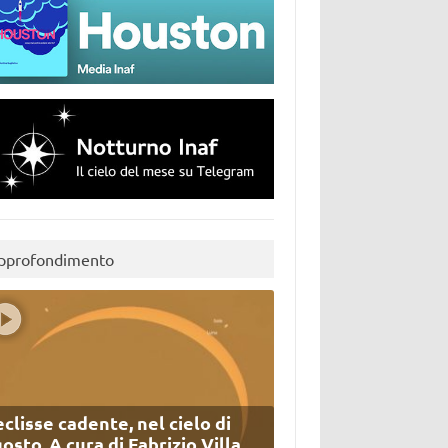
pprofondimento
eclisse cadente, nel cielo di
osto. A cura di Fabrizio Villa