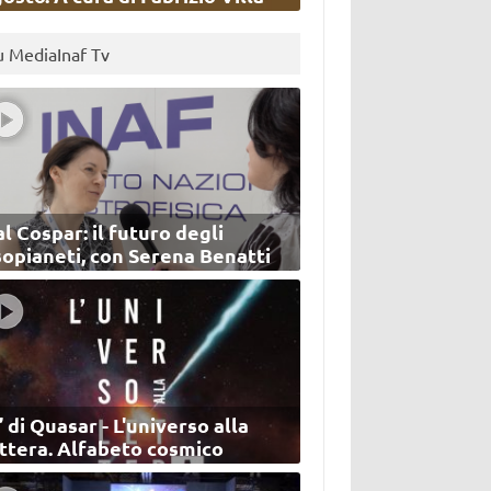
u MediaInaf Tv
l Cospar: il futuro degli
sopianeti, con Serena Benatti
’ di Quasar - L'universo alla
ettera. Alfabeto cosmico