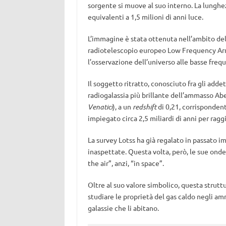
sorgente si muove al suo interno. La lunghez
equivalenti a 1,5 milioni di anni luce.
L’immagine è stata ottenuta nell’ambito del
radiotelescopio europeo Low Frequency Arr
l’osservazione dell’universo alle basse freq
Il soggetto ritratto, conosciuto fra gli add
radiogalassia più brillante dell’ammasso Abe
Venatici
), a un
redshift
di 0,21, corrispondent
impiegato circa 2,5 miliardi di anni per ragg
La survey Lotss ha già regalato in passato i
inaspettate. Questa volta, però, le sue ond
the air”, anzi, “in space”.
Oltre al suo valore simbolico, questa strut
studiare le proprietà del gas caldo negli amm
galassie che li abitano.