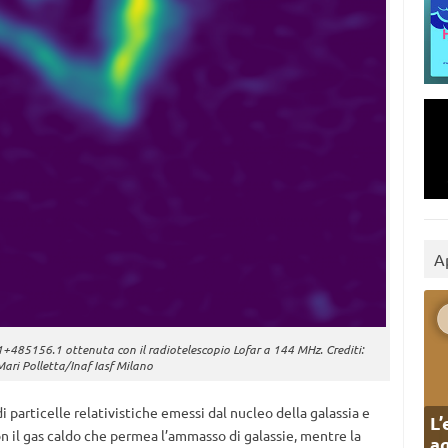
A
485156.1 ottenuta con il radiotelescopio Lofar a 144 MHz. Crediti:
Mari Polletta/Inaf Iasf Milano
 particelle relativistiche emessi dal nucleo della galassia e
L’
n il gas caldo che permea l’ammasso di galassie, mentre la
ag