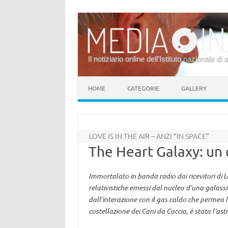
Il notiziario online dell’Istituto nazionale di 
Vai al contenuto
HOME
CATEGORIE
GALLERY
LOVE IS IN THE AIR – ANZI “IN SPACE”
The Heart Galaxy: un 
Immortalato in banda radio dai ricevitori di L
relativistiche emessi dal nucleo d’una galassi
dall’interazione con il gas caldo che permea 
costellazione dei Cani da Caccia, è stata l’astr