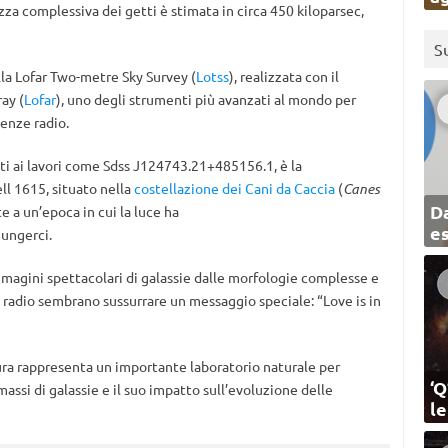
za complessiva dei getti è stimata in circa 450 kiloparsec,
S
la Lofar Two-metre Sky Survey (
Lotss
), realizzata con il
ay (
Lofar
), uno degli strumenti più avanzati al mondo per
uenze radio.
etti ai lavori come Sdss J124743.21+485156.1, è la
ll 1615, situato nella
costellazione dei Cani da Caccia
(
Canes
Da
e a un’epoca in cui la luce ha
e
iungerci.
mmagini spettacolari di galassie dalle morfologie complesse e
e radio sembrano sussurrare un messaggio speciale: “Love is in
tura rappresenta un importante laboratorio naturale per
‘Q
assi di galassie e il suo impatto sull’evoluzione delle
l