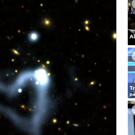
Al
Tr
ne