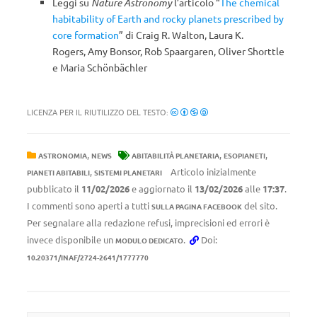
Leggi su
Nature Astronomy
l’articolo “
The chemical
habitability of Earth and rocky planets prescribed by
core formation
” di Craig R. Walton, Laura K.
Rogers, Amy Bonsor, Rob Spaargaren, Oliver Shorttle
e Maria Schönbächler
LICENZA PER IL RIUTILIZZO DEL TESTO:
,
,
,
ASTRONOMIA
NEWS
ABITABILITÀ PLANETARIA
ESOPIANETI
,
Articolo inizialmente
PIANETI ABITABILI
SISTEMI PLANETARI
pubblicato il
11/02/2026
e aggiornato il
13/02/2026
alle
17:37
.
I commenti sono aperti a tutti
del sito.
SULLA PAGINA FACEBOOK
Per segnalare alla redazione refusi, imprecisioni ed errori è
invece disponibile un
.
Doi:
MODULO DEDICATO
10.20371/INAF/2724-2641/1777770