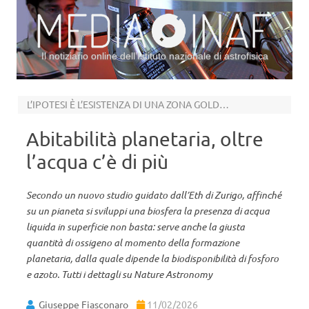
Il notiziario online dell’Istituto nazionale di astrofisica
Vai al contenuto
L’IPOTESI È L’ESISTENZA DI UNA ZONA GOLDILOCKS CHIMICA
Abitabilità planetaria, oltre
l’acqua c’è di più
Secondo un nuovo studio guidato dall’Eth di Zurigo, affinché
su un pianeta si sviluppi una biosfera la presenza di acqua
liquida in superficie non basta: serve anche la giusta
quantità di ossigeno al momento della formazione
planetaria, dalla quale dipende la biodisponibilità di fosforo
e azoto. Tutti i dettagli su Nature Astronomy
Giuseppe Fiasconaro
11/02/2026