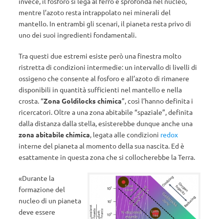
invece, il fosforo si lega al ferro e sprofonda nel nucleo,
mentre l’azoto resta intrappolato nei minerali del
mantello. In entrambi gli scenari, il pianeta resta privo di
uno dei suoi ingredienti fondamentali.
Tra questi due estremi esiste però una finestra molto
ristretta di condizioni intermedie: un intervallo di livelli di
ossigeno che consente al fosforo e all’azoto di rimanere
disponibili in quantità sufficienti nel mantello e nella
crosta. “
Zona Goldilocks chimica
”, così l’hanno definita i
ricercatori. Oltre a una zona abitabile “spaziale”, definita
dalla distanza dalla stella, esisterebbe dunque anche una
zona abitabile chimica
, legata alle condizioni
redox
interne del pianeta al momento della sua nascita. Ed è
esattamente in questa zona che si collocherebbe la Terra.
«Durante la
formazione del
nucleo di un pianeta
deve essere