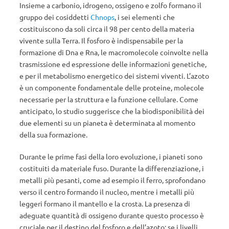
Insieme a carbonio, idrogeno, ossigeno e zolfo formano il
gruppo dei cosiddetti
Chnops
, i sei elementi che
costituiscono da soli circa il 98 per cento della materia
vivente sulla Terra. Il fosforo è indispensabile per la
formazione di Dna e Rna, le macromolecole coinvolte nella
trasmissione ed espressione delle informazioni genetiche,
e per il metabolismo energetico dei sistemi viventi. L’azoto
è un componente fondamentale delle proteine, molecole
necessarie per la struttura e la funzione cellulare. Come
anticipato, lo studio suggerisce che la biodisponibilità dei
due elementi su un pianeta è determinata al momento
della sua formazione.
Durante le prime fasi della loro evoluzione, i pianeti sono
costituiti da materiale fuso. Durante la differenziazione, i
metalli più pesanti, come ad esempio il ferro, sprofondano
verso il centro formando il nucleo, mentre i metalli più
leggeri formano il mantello e la crosta. La presenza di
adeguate quantità di ossigeno durante questo processo è
cruciale per il destino del fosforo e dell’azoto: se i livelli