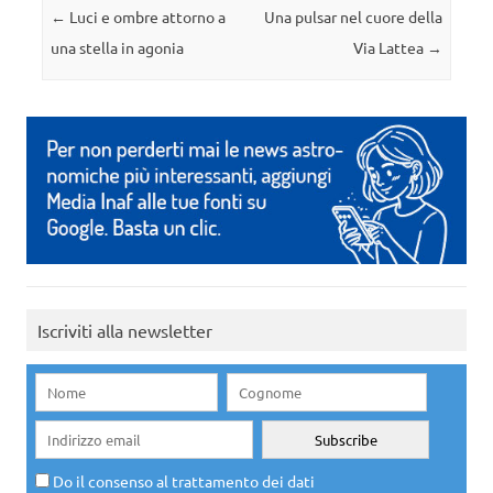
Navigazione articolo
←
Luci e ombre attorno a
Una pulsar nel cuore della
una stella in agonia
Via Lattea
→
Iscriviti alla newsletter
Do il consenso al trattamento dei dati