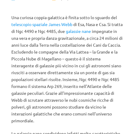
Una curiosa coppia galattica è finita sotto lo sguardo del
telescopio spaziale James Webb
di Esa, Nasa e Csa. Si tratta
di Ngc 4490 e Ngc 4485, due
galassie nane
impegnate in
una vera e propria danza gravitazionale, a circa 24 milioni di
anni luce dalla Terra nella costellazione dei Cani da Caccia.
Escludendo le compagne della Via Lattea – la Grande e la
Piccola Nube di Magellano – questo è il sistema
interagente di galassie più vicino in cui gli astronomi siano
riusciti a osservare direttamente sia un ponte di gas sia
popolazioni stellari risolte. Insieme, Ngc 4490 e Ngc 4485
formano il sistema Arp 269, inserito nell’Atlante delle
galassie peculiari. Grazie all’impressionante capacità di
Webb di scrutare attraverso le nubi cosmiche ricche di
polveri, gli astronomi possono studiare da vicino le
interazioni galattiche che erano comuni nell’universo
primordiale.
Le galassie nane condividono infatti molte caratteristiche