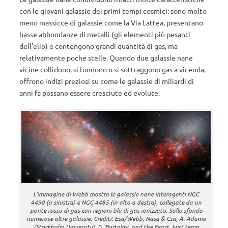
con le giovani galassie dei primi tempi cosmici: sono molto
meno massicce di galassie come la Via Lattea, presentano
basse abbondanze di metalli (gli elementi più pesanti
dell’elio) e contengono grandi quantità di gas, ma
relativamente poche stelle. Quando due galassie nane
vicine collidono, si fondono o si sottraggono gas a vicenda,
offrono indizi preziosi su come le galassie di miliardi di
anni fa possano essere cresciute ed evolute.
L’immagine di Webb mostra le galassie nane interagenti NGC
4490 (a sinistra) e NGC 4485 (in alto a destra), collegate da un
ponte rosso di gas con regioni blu di gas ionizzato. Sullo sfondo
numerose altre galassie. Crediti: Esa/Webb, Nasa & Csa, A. Adamo
(Stockholm University), G. Bortolini, and the Feast Jwst team