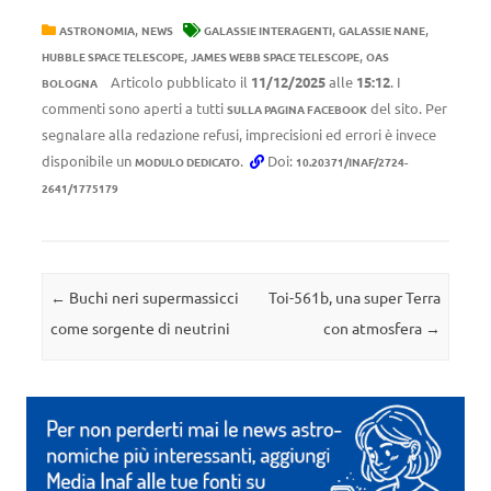
,
,
,
ASTRONOMIA
NEWS
GALASSIE INTERAGENTI
GALASSIE NANE
,
,
HUBBLE SPACE TELESCOPE
JAMES WEBB SPACE TELESCOPE
OAS
Articolo pubblicato il
11/12/2025
alle
15:12
. I
BOLOGNA
commenti sono aperti a tutti
del sito. Per
SULLA PAGINA FACEBOOK
segnalare alla redazione refusi, imprecisioni ed errori è invece
disponibile un
.
Doi:
MODULO DEDICATO
10.20371/INAF/2724-
2641/1775179
Navigazione articolo
←
Buchi neri supermassicci
Toi-561b, una super Terra
come sorgente di neutrini
con atmosfera
→