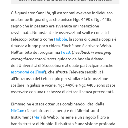
Già quasi trent’anni fa, gli astronomi avevano individuato
una tenue lingua di gas che unisce Ngc 4490 e Ngc 4485,
segno che in passato era avvenuta un’interazione
ravvicinata. Nonostante le osservazioni svolte con altri
telescopi potenti come
Hubble
, la storia di questa coppia è
rimasta a lungo poco chiara. Finché non è arrivato Webb.
Nell’ambito del programma
Feast
(
Feedback in emerging
extragalactic star clusters
, guidato da Angela Adamo
dell’Università di Stoccolma e al quale partecipano anche
astronomi dell’Inaf
), che sfrutta l’elevata sensibilità
all’infrarosso del telescopio per studiare la formazione
stellare in galassie vicine, Ngc 4490 e Ngc 4485 sono state
osservate con una ricchezza di dettagli senza precedenti.
L’immagine è stata ottenuta combinando i dati della
NirCam
(Near-Infrared camera) e del Mid-Infrared
Instrument (
Miri
) di Webb, insieme a un singolo filtro a
banda stretta di Hubble. Il risultato è una visione profonda