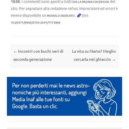
10:55
. I commenti sono aperti a tutti
del
SULLA PAGINA FACEBOOK
sito. Per segnalare alla redazione refusi, imprecisioni ed errori è
invece disponibile un
.
Doi:
MODULO DEDICATO
10.20371/INAF/2724-2641/1773806
Navigazione articolo
←
Incontri con buchi neri di
La vita su Marte? Meglio
seconda generazione
cercarla nel ghiaccio
→