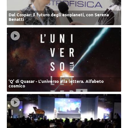
Dal Cospar: il futuro degli esopianeti, con Serena
Benatti
‘Q’ di Quasar - L'universo alla lettera. Alfabeto
cosmico