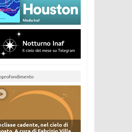
pprofondimento
eclisse cadente, nel cielo di
osto. A cura di Fabrizio Villa