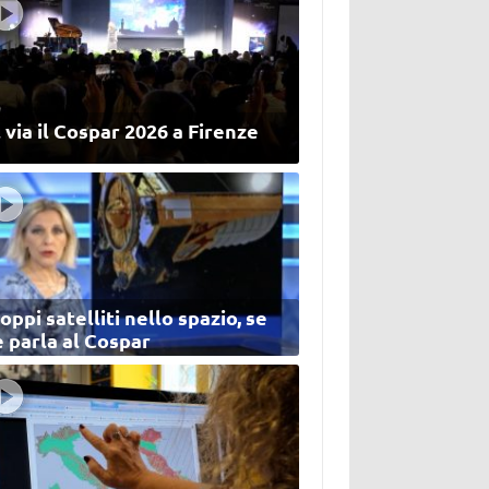
 via il Cospar 2026 a Firenze
oppi satelliti nello spazio, se
 parla al Cospar