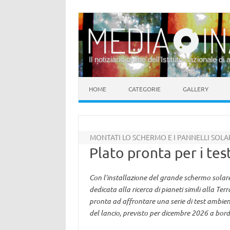
Il notiziario online dell’Istituto nazionale di 
Vai al contenuto
HOME
CATEGORIE
GALLERY
MONTATI LO SCHERMO E I PANNELLI SOLA
Plato pronta per i test
Con l’installazione del grande schermo solare 
dedicata alla ricerca di pianeti simili alla Te
pronta ad affrontare una serie di test ambient
del lancio, previsto per dicembre 2026 a bord