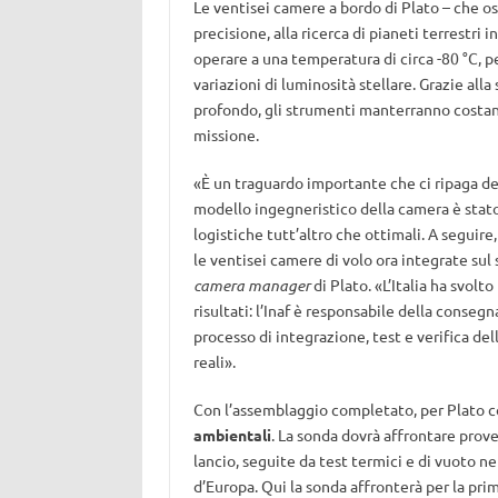
Le ventisei camere a bordo di Plato – che os
precisione, alla ricerca di pianeti terrestri i
operare a una temperatura di circa -80 °C, p
variazioni di luminosità stellare. Grazie all
profondo, gli strumenti manterranno costant
missione.
«È un traguardo importante che ci ripaga dell
modello ingegneristico della camera è stato
logistiche tutt’altro che ottimali. A seguire,
le ventisei camere di volo ora integrate sul 
camera manager
di Plato. «L’Italia ha svol
risultati: l’Inaf è responsabile della conse
processo di integrazione, test e verifica de
reali».
Con l’assemblaggio completato, per Plato co
ambientali
. La sonda dovrà affrontare prove
lancio, seguite da test termici e di vuoto ne
d’Europa. Qui la sonda affronterà per la pri