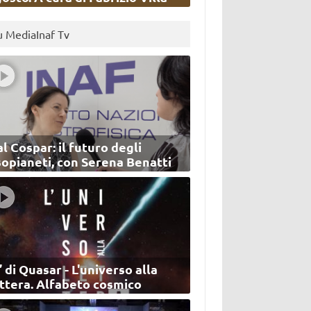
u MediaInaf Tv
l Cospar: il futuro degli
sopianeti, con Serena Benatti
’ di Quasar - L'universo alla
ettera. Alfabeto cosmico