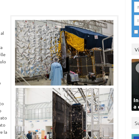
 al
ra
V
lle
ulo
e
In
to
a 
o
rato
S
ato
e la