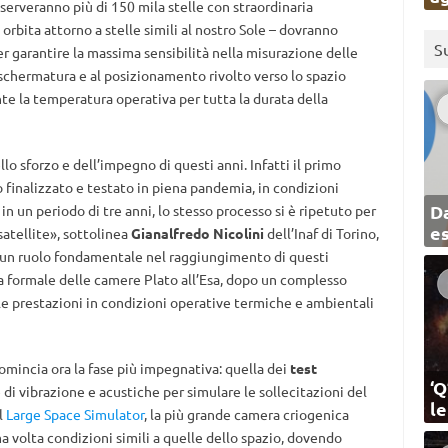
serveranno più di 150 mila stelle con straordinaria
n orbita attorno a stelle simili al nostro Sole – dovranno
S
er garantire la massima sensibilità nella misurazione delle
a schermatura e al posizionamento rivolto verso lo spazio
e la temperatura operativa per tutta la durata della
o sforzo e dell’impegno di questi anni. Infatti il primo
 finalizzato e testato in piena pandemia, in condizioni
Da
 in un periodo di tre anni, lo stesso processo si è ripetuto per
e
satellite», sottolinea
G
ianalfredo Nicolini
dell’Inaf di Torino,
to un ruolo fondamentale nel raggiungimento di questi
gna formale delle camere Plato all’Esa, dopo un complesso
lle prestazioni in condizioni operative termiche e ambientali
mincia ora la fase più impegnativa: quella dei
test
‘Q
 di vibrazione e acustiche per simulare le sollecitazioni del
l
l
Large Space Simulator
, la più grande camera criogenica
ma volta condizioni simili a quelle dello spazio, dovendo