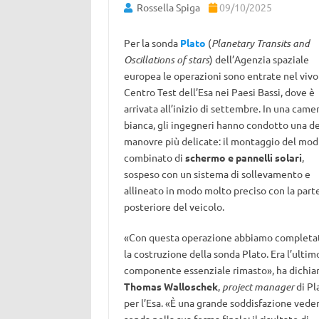
Rossella Spiga
09/10/2025
Per la sonda
Plato
(
Planetary Transits and
Oscillations of stars
) dell’Agenzia spaziale
europea le operazioni sono entrate nel vivo
Centro Test dell’Esa nei Paesi Bassi, dove è
arrivata all’inizio di settembre. In una came
bianca, gli ingegneri hanno condotto una de
manovre più delicate: il montaggio del mod
combinato di
schermo e pannelli solari
,
sospeso con un sistema di sollevamento e
allineato in modo molto preciso con la part
posteriore del veicolo.
«Con questa operazione abbiamo completa
la costruzione della sonda Plato. Era l’ultim
componente essenziale rimasto», ha dichia
Thomas Walloschek
,
project manager
di Pl
per l’Esa. «È una grande soddisfazione veder