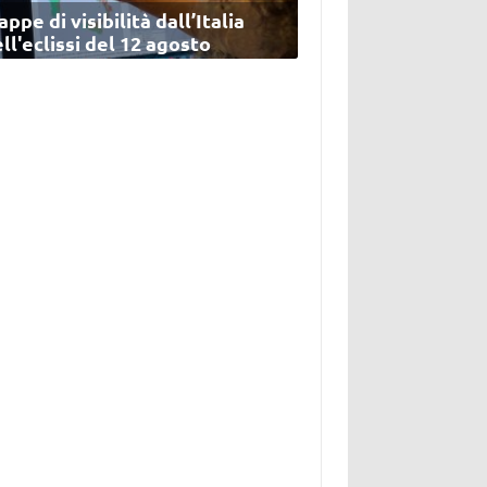
ppe di visibilità dall’Italia
ll'eclissi del 12 agosto