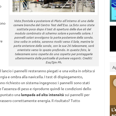
o
Vista frontale e posteriore di Plato all’interno di una delle
sono
camere bianche del Centro Test dell’Esa. Le foto sono state
scattate poco dopo il test di apertura delle due ali del
modulo combinato di schermo solare e pannello solare. I
pannelli solari avvolgono la parte posteriore della sonda.
re
Una volta in orbita, saranno rivolti verso il Sole, mentre la
parte anteriore della sonda, con le sue 26 telecamere, sarà
orientata verso lo spazio profondo. In questa foto, le
telecamere sono coperte da una coperta per proteggerle
ulteriormente dalle particelle di polvere vaganti. Crediti:
Esa/Sjm Ph.
A
l lancio i pannelli resteranno piegati e una volta in orbita si
gia e ombra alla navicella. I test di dispiegamento,
nno richiesto un sistema ingegnoso: i pannelli sono stati
 l’assenza di peso e riprodurre quindi le condizioni dello
o puntato una
lampada ad alta intensità
sui pannelli per
erassero correttamente energia. Il risultato? Tutto
L’
ag