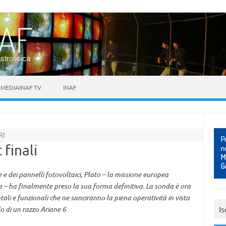
astrofisica
MEDIAINAF TV
INAF
RI
 finali
e dei pannelli fotovoltaici, Plato – la missione europea
rra – ha finalmente preso la sua forma definitiva. La sonda è ora
ali e funzionali che ne sanciranno la piena operatività in vista
Is
o di un razzo Ariane 6