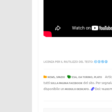
LICENZA PER IL RIUTILIZZO DEL TESTO:
,
,
,
Artic
NEWS
SPAZIO
ESA
OA TORINO
PLATO
tutti
del sito. Per segnala
SULLA PAGINA FACEBOOK
disponibile un
.
Doi:
MODULO DEDICATO
10.2037