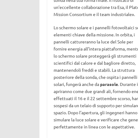
sonda nella sua forma finale: il risultato di
un’eccellente collaborazione tra Esa, il Plat
Mission Consortium e il team industriale».
Lo schermo solare e i pannelli fotovoltaici 
elementi chiave della missione. In orbita, i
pannelli cattureranno la luce del Sole per
fornire energia all’intera piattaforma, ment
lo schermo solare proteggerà gli strumenti
scientifici dal calore e dal bagliore diretto,
mantenendoli freddi e stabili. La struttura
posteriore della sonda, che ospita i pannelli
solari, fungerà anche da
parasole
. Durante i
apriranno come due grandi ali, fornendo ener
effettuati il 16 e il 22 settembre scorso, ha
sospesi da un telaio di supporto per simulare
spazio. Dopo l’apertura, gli ingegneri hann
simulare la luce solare e verificare che gen
perfettamente in linea con le aspettative.