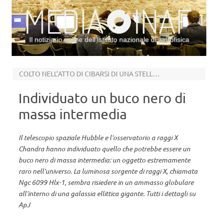
Il notiziario online dell’Istituto nazionale di astrofisica
Vai al contenuto
COLTO NELL’ATTO DI CIBARSI DI UNA STELLA DELL’AMMASSO
Individuato un buco nero di
massa intermedia
Il telescopio spaziale Hubble e l’osservatorio a raggi X
Chandra hanno individuato quello che potrebbe essere un
buco nero di massa intermedia: un oggetto estremamente
raro nell’universo. La luminosa sorgente di raggi X, chiamata
Ngc 6099 Hlx-1, sembra risiedere in un ammasso globulare
all’interno di una galassia ellittica gigante. Tutti i dettagli su
ApJ