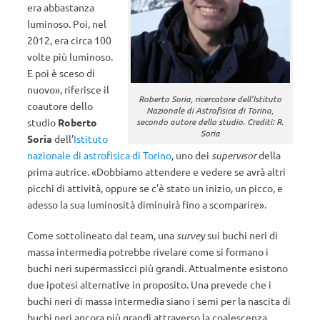
era abbastanza
luminoso. Poi, nel
2012, era circa 100
volte più luminoso.
E poi è sceso di
nuovo», riferisce il
Roberto Soria, ricercatore dell’Istituto
coautore dello
Nazionale di Astrofisica di Torino,
studio
Roberto
secondo autore dello studio. Crediti: R.
Soria
Soria
dell’
Istituto
nazionale di astrofisica di Torino
, uno dei
supervisor
della
prima autrice. «Dobbiamo attendere e vedere se avrà altri
picchi di attività, oppure se c’è stato un inizio, un picco, e
adesso la sua luminosità diminuirà fino a scomparire».
Come sottolineato dal team, una
survey
sui buchi neri di
massa intermedia potrebbe rivelare come si formano i
buchi neri supermassicci più grandi. Attualmente esistono
due ipotesi alternative in proposito. Una prevede che i
buchi neri di massa intermedia siano i semi per la nascita di
buchi neri ancora più grandi attraverso la coalescenza,