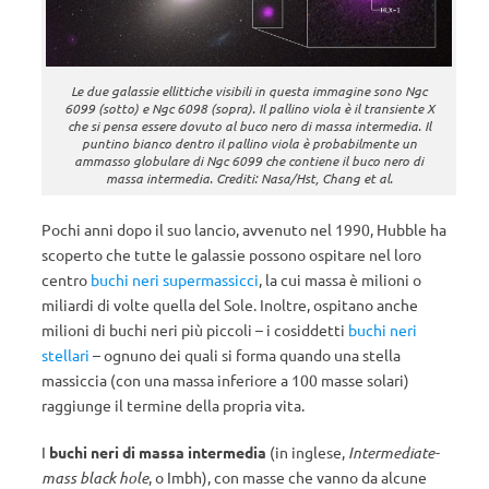
Le due galassie ellittiche visibili in questa immagine sono Ngc
6099 (sotto) e Ngc 6098 (sopra). Il pallino viola è il transiente X
che si pensa essere dovuto al buco nero di massa intermedia. Il
puntino bianco dentro il pallino viola è probabilmente un
ammasso globulare di Ngc 6099 che contiene il buco nero di
massa intermedia. Crediti: Nasa/Hst, Chang et al.
Pochi anni dopo il suo lancio, avvenuto nel 1990, Hubble ha
scoperto che tutte le galassie possono ospitare nel loro
centro
buchi neri supermassicci
, la cui massa è milioni o
miliardi di volte quella del Sole. Inoltre, ospitano anche
milioni di buchi neri più piccoli – i cosiddetti
buchi neri
stellari
– ognuno dei quali si forma quando una stella
massiccia (con una massa inferiore a 100 masse solari)
raggiunge il termine della propria vita.
I
buchi neri di massa intermedia
(in inglese,
Intermediate-
mass black hole
, o Imbh), con masse che vanno da alcune