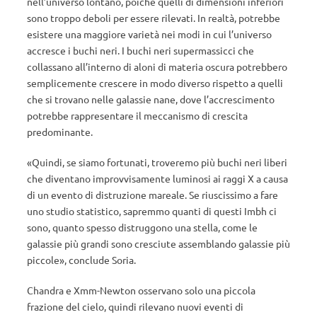
nell’universo lontano, poiché quelli di dimensioni inferiori
sono troppo deboli per essere rilevati. In realtà, potrebbe
esistere una maggiore varietà nei modi in cui l’universo
accresce i buchi neri. I buchi neri supermassicci che
collassano all’interno di aloni di materia oscura potrebbero
semplicemente crescere in modo diverso rispetto a quelli
che si trovano nelle galassie nane, dove l’accrescimento
potrebbe rappresentare il meccanismo di crescita
predominante.
«Quindi, se siamo fortunati, troveremo più buchi neri liberi
che diventano improvvisamente luminosi ai raggi X a causa
di un evento di distruzione mareale. Se riuscissimo a fare
uno studio statistico, sapremmo quanti di questi Imbh ci
sono, quanto spesso distruggono una stella, come le
galassie più grandi sono cresciute assemblando galassie più
piccole», conclude Soria.
Chandra e Xmm-Newton osservano solo una piccola
frazione del cielo, quindi rilevano nuovi eventi di