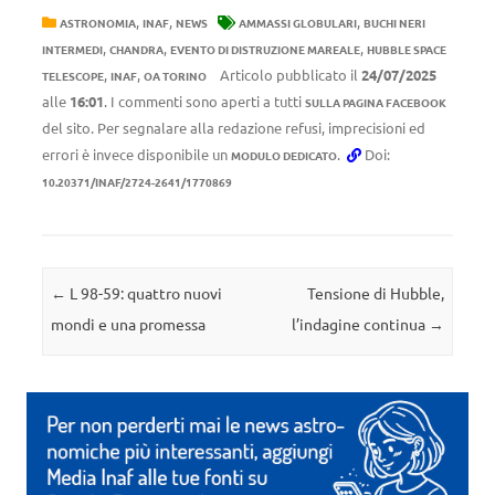
,
,
,
ASTRONOMIA
INAF
NEWS
AMMASSI GLOBULARI
BUCHI NERI
,
,
,
INTERMEDI
CHANDRA
EVENTO DI DISTRUZIONE MAREALE
HUBBLE SPACE
,
,
Articolo pubblicato il
24/07/2025
TELESCOPE
INAF
OA TORINO
alle
16:01
. I commenti sono aperti a tutti
SULLA PAGINA FACEBOOK
del sito. Per segnalare alla redazione refusi, imprecisioni ed
errori è invece disponibile un
.
Doi:
MODULO DEDICATO
10.20371/INAF/2724-2641/1770869
Navigazione articolo
←
L 98-59: quattro nuovi
Tensione di Hubble,
mondi e una promessa
l’indagine continua
→