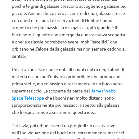
poiché le grandi galassie crescono accogliendo galassie più
piccole. Anche il buco nero al centro di una galassia cresce
con queste fusioni. Le osservazioni di Hubble hanno
scoperto che più massiccia è la galassia, più grande è il
buco nero. Il quadro che emerge da questa nuova scoperta
è che le galassie potrebbero avere Imbh “satelliti” che
orbitano nell’alone della galassia ma non sempre cadono al
centro.
Un’altra ipotesi è che le nubi di gas al centro degli aloni di
materia oscura nell’universo primordiale non producano
prima stelle, ma collassino direttamente in un buco nero
supermassiccio. La scoperta da parte del
James Webb
Space Telescope
che i buchi neri molto distanti sono
sproporzionatamente più massicci rispetto alla galassia
che li ospita tende a sostenere questa idea.
Tuttavia, potrebbe esserci un pregiudizio osservativo
nell’individuazione dei buchi neri estremamente massicci