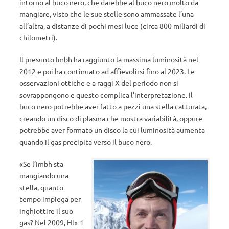
intorno al buco nero, che darebbe al buco nero molto da
mangiare, visto che le sue stelle sono ammassate l’una
all’altra, a distanze di pochi mesi luce (circa 800 miliardi di
chilometri).
Il presunto Imbh ha raggiunto la massima luminosità nel
2012 e poi ha continuato ad affievolirsi fino al 2023. Le
osservazioni ottiche e a raggi X del periodo non si
sovrappongono e questo complica l’interpretazione. Il
buco nero potrebbe aver fatto a pezzi una stella catturata,
creando un disco di plasma che mostra variabilità, oppure
potrebbe aver formato un disco la cui luminosità aumenta
quando il gas precipita verso il buco nero.
«Se l’Imbh sta
mangiando una
stella, quanto
tempo impiega per
inghiottire il suo
gas? Nel 2009, Hlx-1