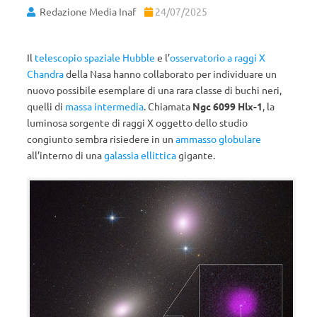
Redazione Media Inaf
24/07/2025
Il
telescopio spaziale Hubble
e l’
osservatorio a raggi X
Chandra
della Nasa hanno collaborato per individuare un
nuovo possibile esemplare di una rara classe di buchi neri,
quelli di
massa intermedia
. Chiamata
Ngc 6099 Hlx-1
, la
luminosa sorgente di raggi X oggetto dello studio
congiunto sembra risiedere in un
ammasso globulare
all’interno di una
galassia ellittica
gigante.