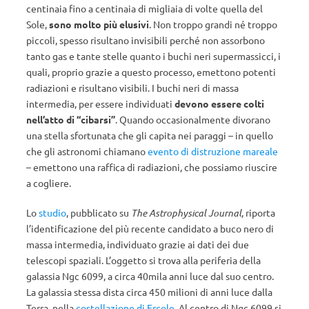
centinaia fino a centinaia di migliaia di volte quella del
Sole,
sono molto più elusivi
. Non troppo grandi né troppo
piccoli, spesso risultano invisibili perché non assorbono
tanto gas e tante stelle quanto i buchi neri supermassicci, i
quali, proprio grazie a questo processo, emettono potenti
radiazioni e risultano visibili. I buchi neri di massa
intermedia, per essere individuati
devono essere colti
nell’atto di “cibarsi”
. Quando occasionalmente divorano
una stella sfortunata che gli capita nei paraggi – in quello
che gli astronomi chiamano
evento di distruzione mareale
– emettono una raffica di radiazioni, che possiamo riuscire
a cogliere.
Lo
studio
, pubblicato su
The Astrophysical Journal
, riporta
l’identificazione del più recente candidato a buco nero di
massa intermedia, individuato grazie ai dati dei due
telescopi spaziali. L’oggetto si trova alla periferia della
galassia Ngc 6099, a circa 40mila anni luce dal suo centro.
La galassia stessa dista circa 450 milioni di anni luce dalla
Terra, nella
costellazione di Ercole
. Al centro di Ngc 6099 si