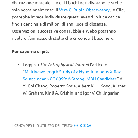
distruzione mareale – in cui i buchi neri divorano le stelle –
solo occasionalmente. Il
Vera C. Rubin Observatory
, in Cile,
potrebbe invece individuare questi eventi in luce ottica
fino a centinaia di milioni di anni luce di distanza.
Osservazioni successive con Hubble e Webb potranno
rivelare l’ammasso di stelle che circonda il buco nero.
Per saperne di più:
Leggi su
The Astrophysical Journal
l’articolo
“
Multiwavelength Study of a Hyperluminous X-Ray
Source near NGC 6099: A Strong IMBH Candidate
” di
Yi-Chi Chang, Roberto Soria, Albert K. H. Kong, Alister
W. Graham, Kirill A. Grishin, and Igor V. Chilingarian
LICENZA PER IL RIUTILIZZO DEL TESTO: