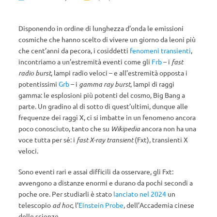
Disponendo in ordine di lunghezza d’onda le emissioni
cosmiche che hanno scelto di vivere un giorno da leoni più
che cent’anni da pecora, i cosiddetti
fenomeni transienti
,
incontriamo a un’estremità eventi come gli
Frb
– i
fast
radio burst
, lampi radio veloci – e all’estremità opposta i
potentissimi
Grb
– i
gamma ray burst
, lampi di raggi
gamma: le esplosioni più potenti del cosmo, Big Bang a
parte. Un gradino al di sotto di quest’ultimi, dunque alle
frequenze dei raggi X, ci si imbatte in un fenomeno ancora
poco conosciuto, tanto che su
Wikipedia
ancora non ha una
voce tutta per sé: i
fast X-ray transient
(Fxt), transienti X
veloci.
Sono eventi rari e assai difficili da osservare, gli Fxt:
avvengono a distanze enormi e durano da pochi secondi a
poche ore. Per studiarli è stato
lanciato nel 2024
un
telescopio
ad hoc
, l’
Einstein Probe
, dell’Accademia cinese
delle scienze.