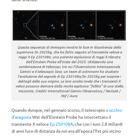
Questa sequenza di immagini mostra la luce in dissolvenza della
supernova Sn 2025kg, che ha fatto seguito al transiente veloce a
raggi X Ep 250108a, una potente esplosione di raggi X rilevata
dall’Einstein Probe all’inizio del 2025. Utilizzando una
combinazione di telescopi, tra cui l’Osservatorio Internazionale
Gemini e il telescopio Soar, un team di astronomi ha studiato
l’evoluzione del segnale di Ep 250108a/Sn 2025kg per scoprire i
dettagli della sua origine. La loro analisi rivela che i transienti X
veloci possono derivare dalla morte esplosiva “fallita” di una stella
massiccia. Crediti: International Gemini Observatory / NoirLab /
Nsf / Aura
Quando dunque, nel gennaio scorso, il telescopio
a occhio
d’aragosta
Wxt dell’Einstein Probe ha intercettato il
transiente X veloce
Ep 250108A
, che con i suoi 2.8 miliardi
di anni luce di distanza da noi era all’epoca l’Fxt più vicino