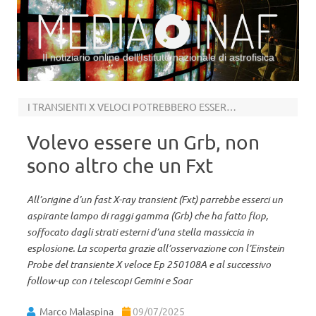
Il notiziario online dell’Istituto nazionale di astrofisica
Vai al contenuto
I TRANSIENTI X VELOCI POTREBBERO ESSERE LAMPI GAMMA FALLITI
Volevo essere un Grb, non
sono altro che un Fxt
All’origine d’un fast X-ray transient (Fxt) parrebbe esserci un
aspirante lampo di raggi gamma (Grb) che ha fatto flop,
soffocato dagli strati esterni d’una stella massiccia in
esplosione. La scoperta grazie all’osservazione con l’Einstein
Probe del transiente X veloce Ep 250108A e al successivo
follow-up con i telescopi Gemini e Soar
Marco Malaspina
09/07/2025