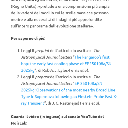
(Regno Unito), «prelude a una comprensione più ampia
della varietà dei modi in cui le stelle massicce possono
morire e alla necessità di indagini più approfondite
sull’intero panorama dell’evoluzione stellare».
Per saperne di più:
Leggi il
preprint
dell’articolo in uscita su
The
Astrophysical Journal Letters
“
The kangaroo’s first
hop: the early fast cooling phase of EP250108a/SN
2025kg
”, di Rob A. J. Eyles-Ferris
et al.
Leggi il
preprint
dell’articolo in uscita su
The
Astrophysical Journal Letters
“
EP 250108a/SN
2025kg: Observations of the most nearby Broad-Line
Type Ic Supernova following an Einstein Probe Fast X-
ray Transient
”, di J. C. Rastinejad Ferris
et al.
Guarda il video (in inglese) sul canale YouTube del
NoirLab: