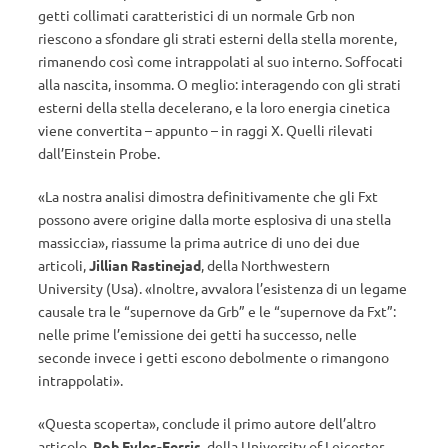
getti collimati caratteristici di un normale Grb non
riescono a sfondare gli strati esterni della stella morente,
rimanendo così come intrappolati al suo interno. Soffocati
alla nascita, insomma. O meglio: interagendo con gli strati
esterni della stella decelerano, e la loro energia cinetica
viene convertita – appunto – in raggi X. Quelli rilevati
dall’Einstein Probe.
«La nostra analisi dimostra definitivamente che gli Fxt
possono avere origine dalla morte esplosiva di una stella
massiccia», riassume la prima autrice di uno dei due
articoli,
Jillian Rastinejad
, della Northwestern
University (Usa). «Inoltre, avvalora l’esistenza di un legame
causale tra le “supernove da Grb” e le “supernove da Fxt”:
nelle prime l’emissione dei getti ha successo, nelle
seconde invece i getti escono debolmente o rimangono
intrappolati».
«Questa scoperta», conclude il primo autore dell’altro
articolo,
Rob Eyles-Ferris
, della University of Leicester