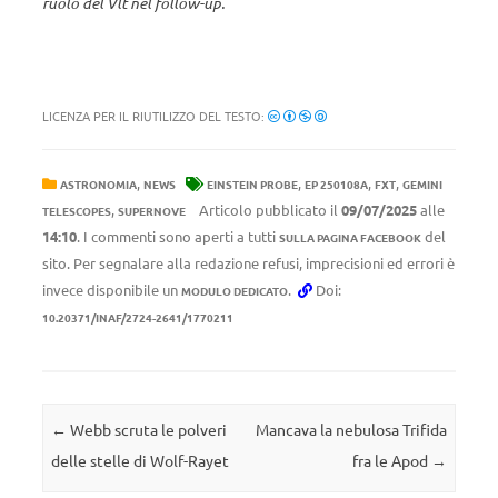
ruolo del Vlt nel follow-up.
LICENZA PER IL RIUTILIZZO DEL TESTO:
,
,
,
,
ASTRONOMIA
NEWS
EINSTEIN PROBE
EP 250108A
FXT
GEMINI
,
Articolo pubblicato il
09/07/2025
alle
TELESCOPES
SUPERNOVE
14:10
. I commenti sono aperti a tutti
del
SULLA PAGINA FACEBOOK
sito. Per segnalare alla redazione refusi, imprecisioni ed errori è
invece disponibile un
.
Doi:
MODULO DEDICATO
10.20371/INAF/2724-2641/1770211
Navigazione articolo
←
Webb scruta le polveri
Mancava la nebulosa Trifida
delle stelle di Wolf-Rayet
fra le Apod
→