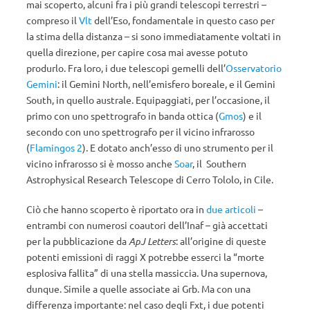
mai scoperto, alcuni fra i più grandi telescopi terrestri –
compreso il
Vlt
dell’Eso, fondamentale in questo caso per
la stima della distanza – si sono immediatamente voltati in
quella direzione, per capire cosa mai avesse potuto
produrlo. Fra loro, i due telescopi gemelli dell’
Osservatorio
Gemini
: il Gemini North, nell’emisfero boreale, e il Gemini
South, in quello australe. Equipaggiati, per l’occasione, il
primo con uno spettrografo in banda ottica (
Gmos
) e il
secondo con uno spettrografo per il vicino infrarosso
(
Flamingos 2
). E dotato anch’esso di uno strumento per il
vicino infrarosso si è mosso anche
Soar
, il Southern
Astrophysical Research Telescope di Cerro Tololo, in Cile.
Ciò che hanno scoperto è riportato ora in
due
articoli
–
entrambi con numerosi coautori dell’Inaf – già accettati
per la pubblicazione da
ApJ Letters
: all’origine di queste
potenti emissioni di raggi X potrebbe esserci la “morte
esplosiva fallita” di una stella massiccia. Una supernova,
dunque. Simile a quelle associate ai Grb. Ma con una
differenza importante: nel caso degli Fxt, i due potenti