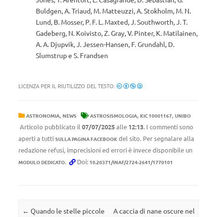
Buldgen, A. Triaud, M. Matteuzzi, A. Stokholm, M. N.
Lund, B. Mosser, P. F. L. Maxted, J. Southworth, J. T.
Gadeberg, N. Koivisto, Z. Gray, V. Pinter, K. Matilainen,
A. A. Djupvik, J. Jessen-Hansen, F. Grundahl, D.
Slumstrup e S. Frandsen
LICENZA PER IL RIUTILIZZO DEL TESTO:
,
,
,
ASTRONOMIA
NEWS
ASTROSISMOLOGIA
KIC 10001167
UNIBO
Articolo pubblicato il
07/07/2025
alle
12:13
. I commenti sono
aperti a tutti
del sito. Per segnalare alla
SULLA PAGINA FACEBOOK
redazione refusi, imprecisioni ed errori è invece disponibile un
.
Doi:
MODULO DEDICATO
10.20371/INAF/2724-2641/1770101
Navigazione articolo
←
Quando le stelle piccole
A caccia di nane oscure nel