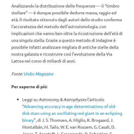
Analizzando la distribuzione delle frequenze — il “timbro
stellare” — è dunque possibile dedurre massa, raggio ed
età. Il risultato ottenuto dagli autori dello studio conferma
l’accuratezza del metodo dell’astrosismologia, con
implicazioni che vanno ben oltre la ricostruzione dell’età di
una singola stella. Grazie a questo metodo di indagine è
possibile infatti analizzare migliaia di antiche stelle della
nostra galassia e ricostruire così l’evoluzione della Via
Lattea nel corso di miliardi di anni.
Fonte:
Unibo Magazine
Per saperne di più:
Leggi su
Astronomy & Astrophysics
l’articolo
“
Advancing accuracy in age determinations of old-
disk stars using an oscillating red giant in an eclipsing
binary
”, di J. S. Thomsen, A. Miglio, K. Brogaard, J.
Montalbán, M. Tailo, W. E. van Rossem, G. Casali, D.
Jones, T. Arentoft, L. Casagrande, D. Sebastian, G.