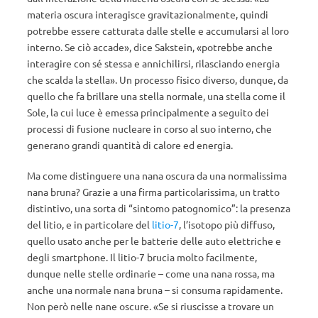
materia oscura interagisce gravitazionalmente, quindi
potrebbe essere catturata dalle stelle e accumularsi al loro
interno. Se ciò accade», dice Sakstein, «potrebbe anche
interagire con sé stessa e annichilirsi, rilasciando energia
che scalda la stella». Un processo fisico diverso, dunque, da
quello che fa brillare una stella normale, una stella come il
Sole, la cui luce è emessa principalmente a seguito dei
processi di fusione nucleare in corso al suo interno, che
generano grandi quantità di calore ed energia.
Ma come distinguere una nana oscura da una normalissima
nana bruna? Grazie a una firma particolarissima, un tratto
distintivo, una sorta di “sintomo patognomico”: la presenza
del litio, e in particolare del
litio-7
, l’isotopo più diffuso,
quello usato anche per le batterie delle auto elettriche e
degli smartphone. Il litio-7 brucia molto facilmente,
dunque nelle stelle ordinarie – come una nana rossa, ma
anche una normale nana bruna – si consuma rapidamente.
Non però nelle nane oscure. «Se si riuscisse a trovare un