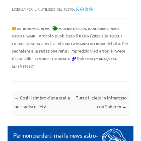
LICENZA PER IL RIUTILIZZO DEL TESTO:
,
,
,
ASTRONOMIA
NEWS
MATERIA OSCURA
NANE BRUNE
NANE
,
Articolo pubblicato il
07/07/2025
alle
18:33
. I
OSCURE
WIMP
commenti sono aperti a tutti
del sito. Per
SULLA PAGINA FACEBOOK
segnalare alla redazione refusi, imprecisioni ed errori è invece
disponibile un
.
Doi:
MODULO DEDICATO
10.20371/INAF/2724-
2641/1770117
Navigazione articolo
←
Così il timbro d’una stella
Tutto il cielo in infrarosso
ne tradisce l’età
con Spherex
→