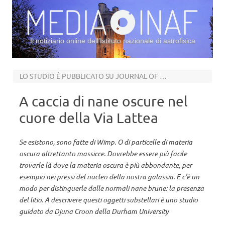
Il notiziario online dell’Istituto nazionale di astrofisica
Vai al contenuto
LO STUDIO È PUBBLICATO SU JOURNAL OF COSMOLOGY AND ASTROPARTICLE PHYSICS
A caccia di nane oscure nel
cuore della Via Lattea
Se esistono, sono fatte di Wimp. O di particelle di materia
oscura altrettanto massicce. Dovrebbe essere più facile
trovarle là dove la materia oscura è più abbondante, per
esempio nei pressi del nucleo della nostra galassia. E c’è un
modo per distinguerle dalle normali nane brune: la presenza
del litio. A descrivere questi oggetti substellari è uno studio
guidato da Djuna Croon della Durham University