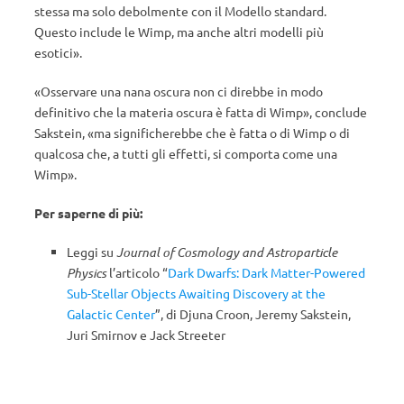
stessa ma solo debolmente con il Modello standard.
Questo include le Wimp, ma anche altri modelli più
esotici».
«Osservare una nana oscura non ci direbbe in modo
definitivo che la materia oscura è fatta di Wimp», conclude
Sakstein, «ma significherebbe che è fatta o di Wimp o di
qualcosa che, a tutti gli effetti, si comporta come una
Wimp».
Per saperne di più:
Leggi su
Journal of Cosmology and Astroparticle
Physics
l’articolo “
Dark Dwarfs: Dark Matter-Powered
Sub-Stellar Objects Awaiting Discovery at the
Galactic Center
”, di Djuna Croon, Jeremy Sakstein,
Juri Smirnov e Jack Streeter