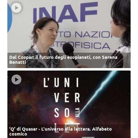
Dal Cospar: il futuro degli esopianeti, con Serena
Benatti
‘Q’ di Quasar - L'universo alla lettera. Alfabeto
cosmico