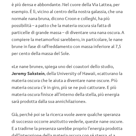
è più densa e abbondante. Nel cuore della Via Lattea, per
esempio. È lì, vicino al centro della nostra galassia, che una
normale nana bruna, dicono Croon e colleghi, ha più
possibilità – a patto che la materia oscura sia fatta di
particelle di grande massa – di diventare una nana oscura. A
compiere la metamorfosi sarebbero, in particolare, le nane
brune in fase di raffreddamento con massa inferiore al 7,5
per cento della massa del Sole.
«Le nane brune», spiega uno dei coautori dello studio,
Jeremy Sakstein
, della University of Hawaii, «catturano la
materia oscura che le aiuta a diventare nane oscure. Più
materia oscura c’è in giro, più se ne può catturare. E più
materia oscura finisce all’interno della stella, più energia
sarà prodotta dalla sua annichilazione».
Già, perché poi se la ricerca vuole avere qualche speranza
di successo occorre anzitutto vederle, queste nane oscure.
E a tradirne la presenza sarebbe proprio l’energia prodotta
dall’interazione della materia oscura con sé stessa. «La