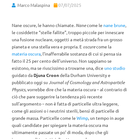
Marco Malaspina
07/07/2025
Nane oscure, le hanno chiamate.
Nane
come le
nane brune
,
le cosiddette “stelle fallite”, troppo piccole per innescare
una fusione nucleare, oggetti a metà strada fra un grosso
pianeta e una stella vera e propria. E
oscure
come la
materia oscura
, l’inafferrabile sostanza di cui si pensa sia
fatto il 25 per cento dell’universo. Non sappiamo se
esistono, ma se riuscissimo a trovarne una, dice
uno studio
guidato da
Djuna Croon
della Durham University e
pubblicato oggi su
Journal of Cosmology and Astroparticle
Physics
, vorrebbe dire che la materia oscura – al contrario di
ciò che pare suggerire la tendenza più recente
sull’argomento – non è fatta di particelle ultra leggere,
come gli assioni o i neutrini sterili, bensì di particelle di
grande massa. Particelle come le
Wimp
, un tempo in auge
quali candidate per spiegare la materia oscura ma
ultimamente passate un po’ di moda, dopo che gli