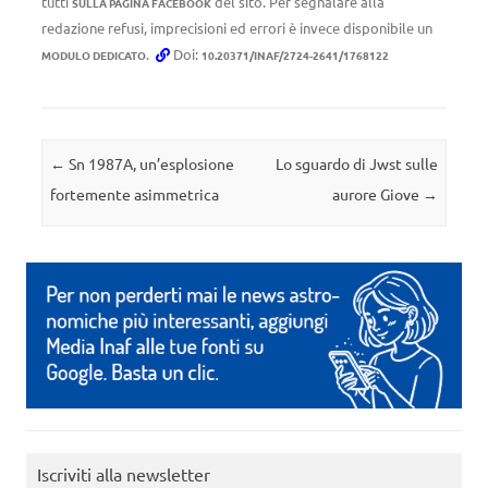
tutti
del sito. Per segnalare alla
SULLA PAGINA FACEBOOK
redazione refusi, imprecisioni ed errori è invece disponibile un
.
Doi:
MODULO DEDICATO
10.20371/INAF/2724-2641/1768122
Navigazione articolo
←
Sn 1987A, un’esplosione
Lo sguardo di Jwst sulle
fortemente asimmetrica
aurore Giove
→
Iscriviti alla newsletter