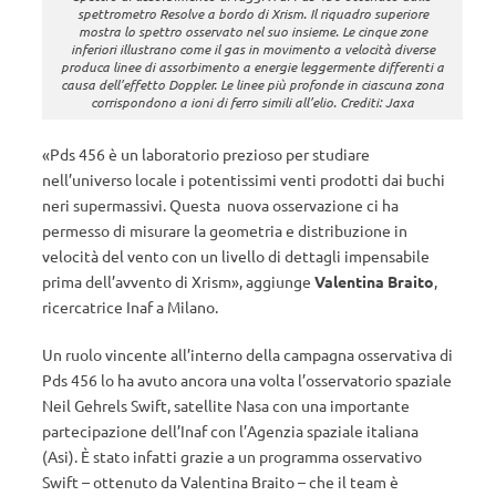
spettrometro Resolve a bordo di Xrism. Il riquadro superiore
mostra lo spettro osservato nel suo insieme. Le cinque zone
inferiori illustrano come il gas in movimento a velocità diverse
produca linee di assorbimento a energie leggermente differenti a
causa dell’effetto Doppler. Le linee più profonde in ciascuna zona
corrispondono a ioni di ferro simili all’elio. Crediti: Jaxa
«Pds 456 è un laboratorio prezioso per studiare
nell’universo locale i potentissimi venti prodotti dai buchi
neri supermassivi. Questa nuova osservazione ci ha
permesso di misurare la geometria e distribuzione in
velocità del vento con un livello di dettagli impensabile
prima dell’avvento di Xrism», aggiunge
Valentina Braito
,
ricercatrice Inaf a Milano.
Un ruolo vincente all’interno della campagna osservativa di
Pds 456 lo ha avuto ancora una volta l’osservatorio spaziale
Neil Gehrels Swift, satellite Nasa con una importante
partecipazione dell’Inaf con l’Agenzia spaziale italiana
(Asi). È stato infatti grazie a un programma osservativo
Swift – ottenuto da Valentina Braito – che il team è