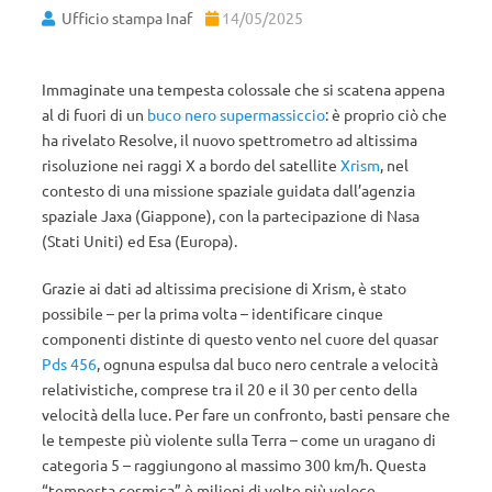
Ufficio stampa Inaf
14/05/2025
Immaginate una tempesta colossale che si scatena appena
al di fuori di un
buco nero supermassiccio
: è proprio ciò che
ha rivelato Resolve, il nuovo spettrometro ad altissima
risoluzione nei raggi X a bordo del satellite
Xrism
, nel
contesto di una missione spaziale guidata dall’agenzia
spaziale Jaxa (Giappone), con la partecipazione di Nasa
(Stati Uniti) ed Esa (Europa).
Grazie ai dati ad altissima precisione di Xrism, è stato
possibile – per la prima volta – identificare cinque
componenti distinte di questo vento nel cuore del quasar
Pds 456
, ognuna espulsa dal buco nero centrale a velocità
relativistiche, comprese tra il 20 e il 30 per cento della
velocità della luce. Per fare un confronto, basti pensare che
le tempeste più violente sulla Terra – come un uragano di
categoria 5 – raggiungono al massimo 300 km/h. Questa
“tempesta cosmica” è milioni di volte più veloce.