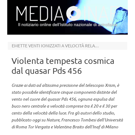
Il notiziario online dell’Istituto nazionale di astrofisica
Vai al contenuto
EMETTE VENTI IONIZZATI A VELOCITÀ RELATIVISTICHE
Violenta tempesta cosmica
dal quasar Pds 456
Grazie ai dati ad altissima precisione del telescopio Xrism, è
stato possibile identificare cinque componenti distinte del
vento nel cuore del quasar Pds 456, ognuna espulsa dal
buco nero centrale a velocità comprese tra il 20 e il 30 per
cento della velocità della luce. Fra gli autori dello studio,
pubblicato oggi su Nature, Francesco Tombesi dell’Università
di Roma Tor Vergata e Valentina Braito dell’Inaf di Milano