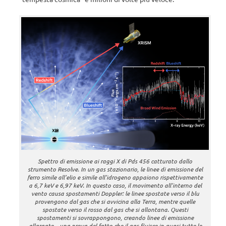
Spettro di emissione ai raggi X di Pds 456 catturato dallo
strumento Resolve. In un gas stazionario, le linee di emissione del
ferro simile all’elio e simile all’idrogeno appaiono rispettivamente
a 6,7 keV e 6,97 keV. In questo caso, il movimento all’interno del
vento causa spostamenti Doppler: le linee spostate verso il blu
provengono dal gas che si avvicina alla Terra, mentre quelle
spostate verso il rosso dal gas che si allontana. Questi
spostamenti si sovrappongono, creando linee di emissione
allargate—una prova del fatto che il gas fluisce in quasi tutte le