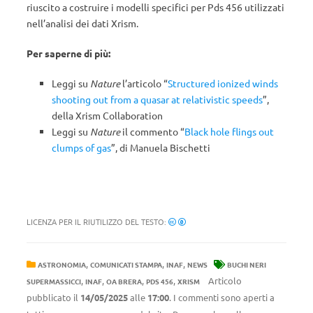
riuscito a costruire i modelli specifici per Pds 456 utilizzati
nell’analisi dei dati Xrism.
Per saperne di più:
Leggi su
Nature
l’articolo “
Structured ionized winds
shooting out from a quasar at relativistic speeds
”,
della Xrism Collaboration
Leggi su
Nature
il commento “
Black hole flings out
clumps of gas
”, di Manuela Bischetti
LICENZA PER IL RIUTILIZZO DEL TESTO:
,
,
,
ASTRONOMIA
COMUNICATI STAMPA
INAF
NEWS
BUCHI NERI
,
,
,
,
Articolo
SUPERMASSICCI
INAF
OA BRERA
PDS 456
XRISM
pubblicato il
14/05/2025
alle
17:00
. I commenti sono aperti a