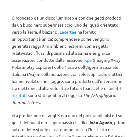
Circondato da un disco luminoso e con due getti prodotti
da un buco nero supermassiccio, uno dei quali orientato
verso la Terra, il blazar
Bl Lacertae
ha fornito
un’opportunità unica: comprendere come vengono
generati i raggi X in ambienti estremi come i getti
relativistici, flussi di plasma ad altissima energia. Le
osservazioni condotte dalla missione
Ixpe
(Imaging X-ray
Polarimetry Explorer) della Nasa e dell’Agenzia spaziale
italiana (Asi) in collaborazione con telescopi radio e ottici
hanno rivelato che i raggi X sono prodotti dall’interazione
tra elettroni ad alta velocità e fotoni (particelle di luce). I
risultati
sono stati pubblicati oggi su
The Astrophysical
Journal Letters
.
«La produzione di raggi X era uno dei più grandi misteri sui
getti dei buchi neri supermassicci», dice
Iván Agudo
, primo
autore dello studio e astronomo presso l’Instituto de
Astrofísica de Andalucía Csic in Spagna. «Ixpe, con l’aiuto di