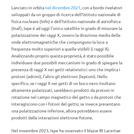
Lanciato in orbita
nel dicembre 2021
, con a bordo rivelatori
sviluppati da un gruppo di ricerca dell’Istituto nazionale di
fisica nucleare (Infn) e dell’Istituto nazionale di astrofisica
(Inaf), Ixpe è ad oggi l’unico satellite in grado di misurare la
polarizzazione dei raggi X, ovvero la direzione media delle
onde elettromagnetiche che compongono la luce a
frequenze molto superiori a quelle visibili (i raggi X).
Analizzando proprio questa proprietà, è stato possibile
individuare due possibili meccanismi in grado di spiegare la
presenza di raggi X nei getti relativistici: uno che implica i
protoni (adroni), l’altro gli elettroni (leptoni). Nello
specifico, se i raggi X nei getti di un buco nero risultano
altamente polarizzati, sarebbero prodotti da protoni in
rotazione nel campo magnetico del getto o da protoni che
interagiscono con i fotoni del getto; se invece presentano
una polarizzazione inferiore, allora potrebbero essere
prodotti dalle interazioni elettrone-fotone.
Nel novembre 2023, Ixpe ha osservato il blazar Bl Lacertae