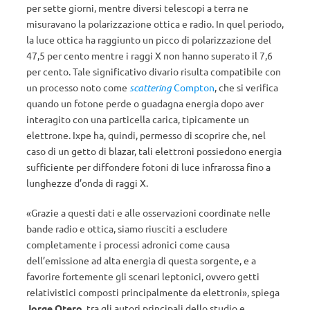
per sette giorni, mentre diversi telescopi a terra ne
misuravano la polarizzazione ottica e radio. In quel periodo,
la luce ottica ha raggiunto un picco di polarizzazione del
47,5 per cento mentre i raggi X non hanno superato il 7,6
per cento. Tale significativo divario risulta compatibile con
un processo noto come
scattering
Compton
, che si verifica
quando un fotone perde o guadagna energia dopo aver
interagito con una particella carica, tipicamente un
elettrone. Ixpe ha, quindi, permesso di scoprire che, nel
caso di un getto di blazar, tali elettroni possiedono energia
sufficiente per diffondere fotoni di luce infrarossa fino a
lunghezze d’onda di raggi X.
«Grazie a questi dati e alle osservazioni coordinate nelle
bande radio e ottica, siamo riusciti a escludere
completamente i processi adronici come causa
dell’emissione ad alta energia di questa sorgente, e a
favorire fortemente gli scenari leptonici, ovvero getti
relativistici composti principalmente da elettroni», spiega
Jorge Otero
, tra gli autori principali dello studio e