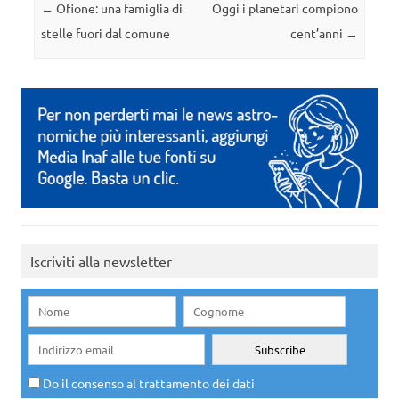
Navigazione articolo
←
Ofione: una famiglia di
Oggi i planetari compiono
stelle fuori dal comune
cent’anni
→
Iscriviti alla newsletter
Do il consenso al trattamento dei dati