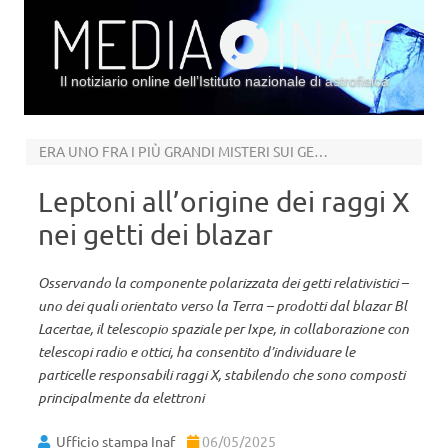
Il notiziario online dell’Istituto nazionale di astrofisica
Vai al contenuto
ERA UNO FRA I PIÙ GRANDI MISTERI SUI GETTI DEI BUCHI NERI SUPERMASSICCI
Leptoni all’origine dei raggi X
nei getti dei blazar
Osservando la componente polarizzata dei getti relativistici –
uno dei quali orientato verso la Terra – prodotti dal blazar Bl
Lacertae, il telescopio spaziale per Ixpe, in collaborazione con
telescopi radio e ottici, ha consentito d’individuare le
particelle responsabili raggi X, stabilendo che sono composti
principalmente da elettroni
Ufficio stampa Inaf
06/05/2025