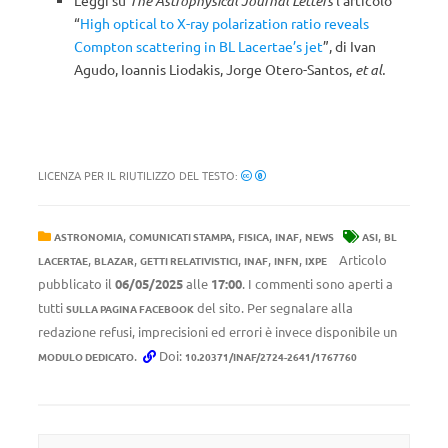
Leggi su
The Astrophysical Journal Letters
l’articolo
“
High optical to X-ray polarization ratio reveals
Compton scattering in BL Lacertae’s jet
”, di Ivan
Agudo, Ioannis Liodakis, Jorge Otero-Santos,
et al.
LICENZA PER IL RIUTILIZZO DEL TESTO:
,
,
,
,
,
ASTRONOMIA
COMUNICATI STAMPA
FISICA
INAF
NEWS
ASI
BL
,
,
,
,
,
Articolo
LACERTAE
BLAZAR
GETTI RELATIVISTICI
INAF
INFN
IXPE
pubblicato il
06/05/2025
alle
17:00
. I commenti sono aperti a
tutti
del sito. Per segnalare alla
SULLA PAGINA FACEBOOK
redazione refusi, imprecisioni ed errori è invece disponibile un
.
Doi:
MODULO DEDICATO
10.20371/INAF/2724-2641/1767760