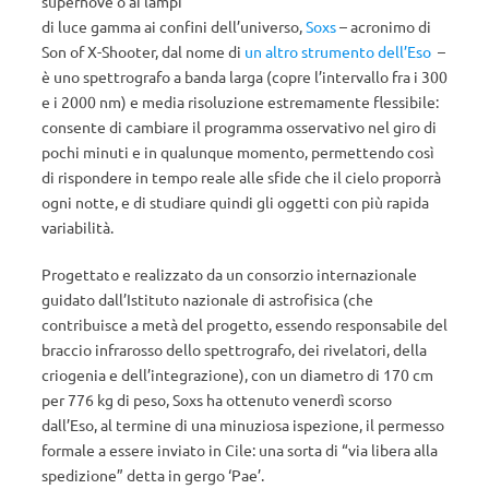
supernove o ai lampi
di luce gamma ai confini dell’universo,
Soxs
– acronimo di
Son of X-Shooter, dal nome di
un altro strumento dell’Eso
–
è uno spettrografo a banda larga (copre l’intervallo fra i 300
e i 2000 nm) e media risoluzione estremamente flessibile:
consente di cambiare il programma osservativo nel giro di
pochi minuti e in qualunque momento, permettendo così
di rispondere in tempo reale alle sfide che il cielo proporrà
ogni notte, e di studiare quindi gli oggetti con più rapida
variabilità.
Progettato e realizzato da un consorzio internazionale
guidato dall’Istituto nazionale di astrofisica (che
contribuisce a metà del progetto, essendo responsabile del
braccio infrarosso dello spettrografo, dei rivelatori, della
criogenia e dell’integrazione), con un diametro di 170 cm
per 776 kg di peso, Soxs ha ottenuto venerdì scorso
dall’Eso, al termine di una minuziosa ispezione, il permesso
formale a essere inviato in Cile: una sorta di “via libera alla
spedizione” detta in gergo ‘Pae’.