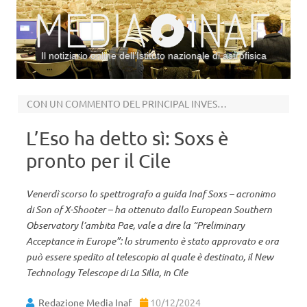
Il notiziario online dell’Istituto nazionale di astrofisica
Vai al contenuto
CON UN COMMENTO DEL PRINCIPAL INVESTIGATOR SERGIO CAMPANA (INAF)
L’Eso ha detto sì: Soxs è
pronto per il Cile
Venerdì scorso lo spettrografo a guida Inaf Soxs – acronimo
di Son of X-Shooter – ha ottenuto dallo European Southern
Observatory l’ambita Pae, vale a dire la “Preliminary
Acceptance in Europe”: lo strumento è stato approvato e ora
può essere spedito al telescopio al quale è destinato, il New
Technology Telescope di La Silla, in Cile
Redazione Media Inaf
10/12/2024