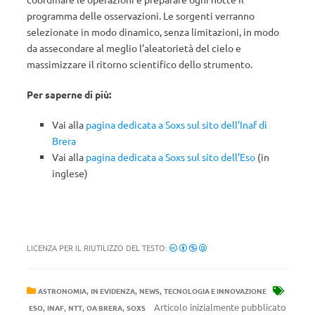
programma delle osservazioni. Le sorgenti verranno
selezionate in modo dinamico, senza limitazioni, in modo
da assecondare al meglio l’aleatorietà del cielo e
massimizzare il ritorno scientifico dello strumento.
Per saperne di più:
Vai alla
pagina dedicata a Soxs sul sito dell’Inaf di
Brera
Vai alla
pagina dedicata a Soxs sul sito dell’Eso
(in
inglese)
LICENZA PER IL RIUTILIZZO DEL TESTO:
,
,
,
ASTRONOMIA
IN EVIDENZA
NEWS
TECNOLOGIA E INNOVAZIONE
,
,
,
,
Articolo inizialmente pubblicato
ESO
INAF
NTT
OA BRERA
SOXS