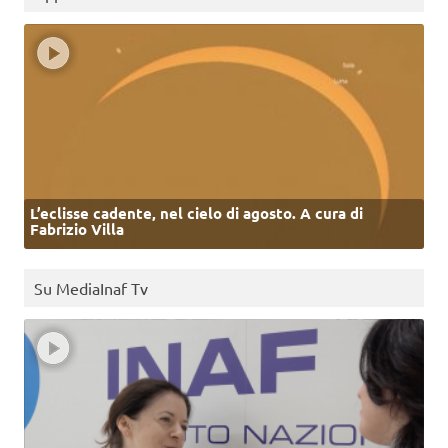
L’eclisse cadente, nel cielo di agosto. A cura di
Fabrizio Villa
Su MediaInaf Tv