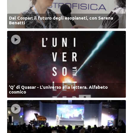
Dal Cospar: il futuro degli esopianeti, con Serena
Benatti
‘Q’ di Quasar - L'universo alla lettera. Alfabeto
cosmico