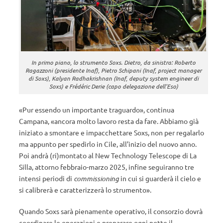
In primo piano, lo strumento Soxs. Dietro, da sinistra: Roberto
Ragazzoni (presidente Inaf), Pietro Schipani (Inaf, project manager
di Soxs), Kalyan Radhakrishnan (Inaf, deputy system engineer di
Soxs) e Frédéric Derie (capo delegazione dell’Eso)
«Pur essendo un importante traguardo», continua
Campana, «ancora molto lavoro resta da fare. Abbiamo già
iniziato a smontare e impacchettare Soxs, non per regalarlo
ma appunto per spedirlo in Cile, all’inizio del nuovo anno.
Poi andrà (ri)montato al New Technology Telescope di La
Silla, attorno febbraio-marzo 2025, infine seguiranno tre
intensi periodi di
commissioning
in cui si guarderà il cielo e
si calibrerà e caratterizzerà lo strumento».
Quando Soxs sarà pienamente operativo, il consorzio dovrà
coordinare le operazioni e preparare ogni notte il