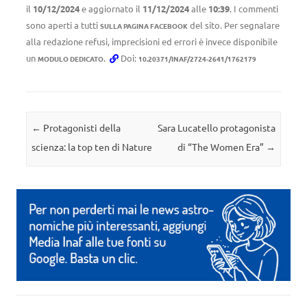
il
10/12/2024
e aggiornato il
11/12/2024
alle
10:39
. I commenti
sono aperti a tutti
del sito. Per segnalare
SULLA PAGINA FACEBOOK
alla redazione refusi, imprecisioni ed errori è invece disponibile
un
.
Doi:
MODULO DEDICATO
10.20371/INAF/2724-2641/1762179
Navigazione articolo
←
Protagonisti della
Sara Lucatello protagonista
scienza: la top ten di Nature
di “The Women Era”
→