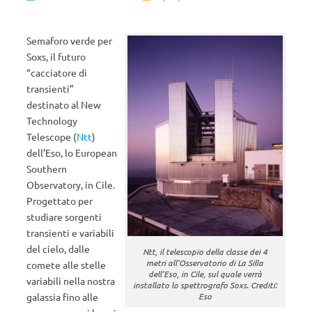
Semaforo verde per
Soxs, il futuro
“cacciatore di
transienti”
destinato al New
Technology
Telescope (
Ntt
)
dell’Eso, lo European
Southern
Observatory, in Cile.
Progettato per
studiare sorgenti
transienti e variabili
del cielo, dalle
Ntt, il telescopio della
classe
dei
4
metri
all’Osservatorio di La Silla
comete alle stelle
dell’Eso, in Cile, sul quale verrà
variabili nella nostra
installato lo spettrografo Soxs. Crediti:
galassia fino alle
Eso