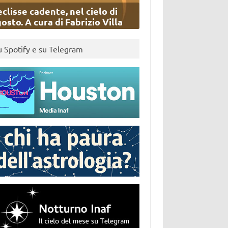
eclisse cadente, nel cielo di
osto. A cura di Fabrizio Villa
u Spotify e su Telegram