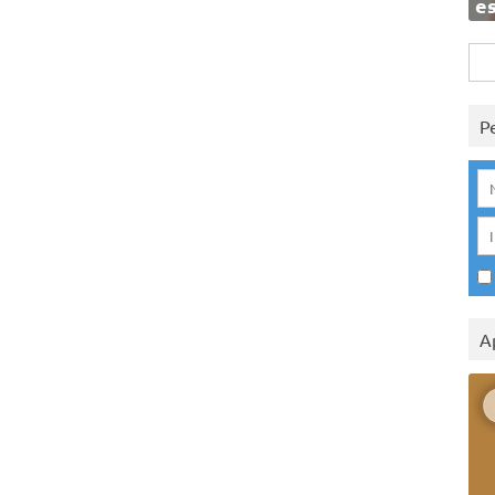
e
Rice
per:
P
A