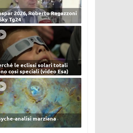
ospar 2026, Roberto Ragazzoni
 Sky Tg24
rché le eclissi solari totali
no così speciali (video Esa)
syche-analisi marziana