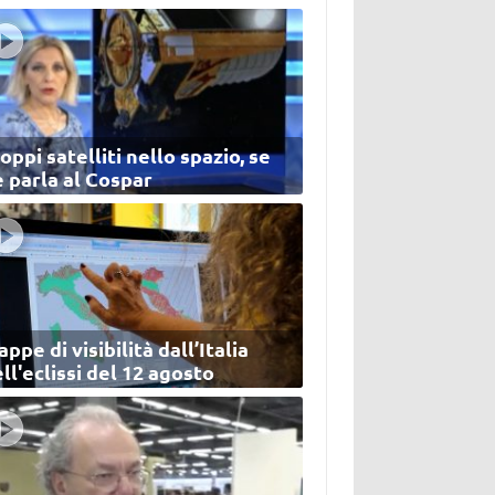
oppi satelliti nello spazio, se
 parla al Cospar
ppe di visibilità dall’Italia
ll'eclissi del 12 agosto