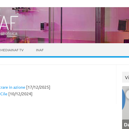
astrofisica
MEDIAINAF TV
INAF
V
trare in azione
[17/12/2025]
 Cile
[10/12/2024]
Da