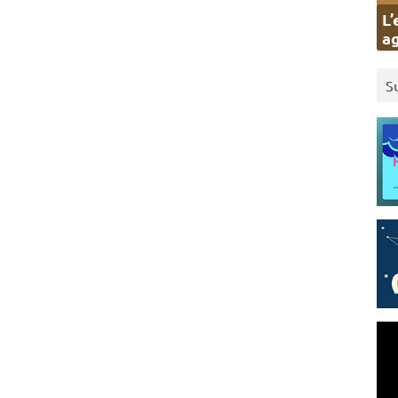
L’
ag
S