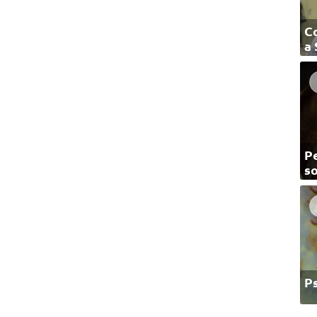
C
a
Pe
so
P