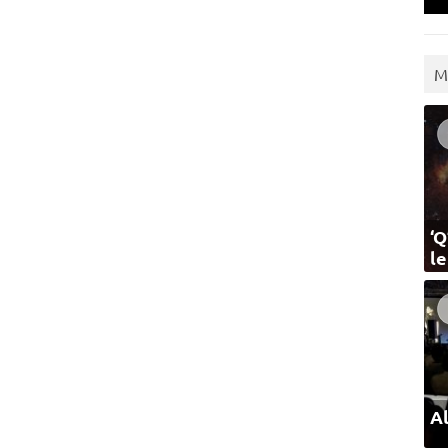
M
‘Q
l
Al