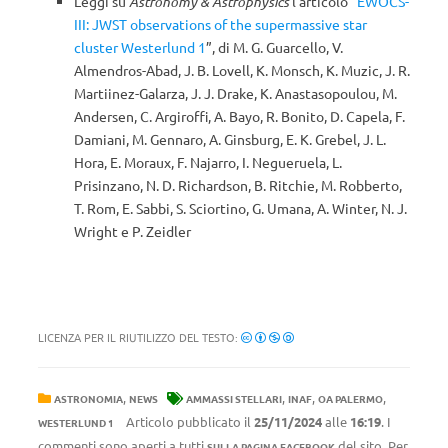
Leggi su
Astronomy & Astrophysics
l’articolo “
EWOCS-
III: JWST observations of the supermassive star
cluster Westerlund 1
”, di M. G. Guarcello, V.
Almendros-Abad, J. B. Lovell, K. Monsch, K. Muzic, J. R.
Martiinez-Galarza, J. J. Drake, K. Anastasopoulou, M.
Andersen, C. Argiroffi, A. Bayo, R. Bonito, D. Capela, F.
Damiani, M. Gennaro, A. Ginsburg, E. K. Grebel, J. L.
Hora, E. Moraux, F. Najarro, I. Negueruela, L.
Prisinzano, N. D. Richardson, B. Ritchie, M. Robberto,
T. Rom, E. Sabbi, S. Sciortino, G. Umana, A. Winter, N. J.
Wright e P. Zeidler
LICENZA PER IL RIUTILIZZO DEL TESTO:
,
,
,
,
ASTRONOMIA
NEWS
AMMASSI STELLARI
INAF
OA PALERMO
Articolo pubblicato il
25/11/2024
alle
16:19
. I
WESTERLUND 1
commenti sono aperti a tutti
del sito. Per
SULLA PAGINA FACEBOOK