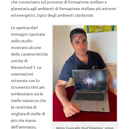
che conosciamo sul processo di formazione stellare e
planetaria agli ambienti di formazione stellare più estremi
ed energetici, tipici degli ambienti
starburst
».
Le spettacolari
immagini riportate
nello studio
mostrano alcune
delle caratteristiche
uniche di
Westerlund 1. Le
osservazioni
ottenute con lo
strumento NirCam
evidenziano sia le
stelle massicce che
le centinaia di
migliaia di stelle di
piccola massa
dell’ammasso,
Mario Guarcello (Inaf Palermo), primo