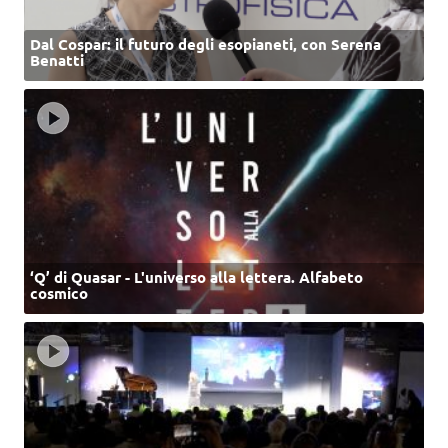
Dal Cospar: il futuro degli esopianeti, con Serena
Benatti
‘Q’ di Quasar - L'universo alla lettera. Alfabeto
cosmico