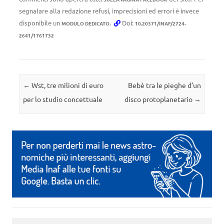
segnalare alla redazione refusi, imprecisioni ed errori è invece
disponibile un
.
Doi:
MODULO DEDICATO
10.20371/INAF/2724-
2641/1761732
Navigazione articolo
←
Wst, tre milioni di euro
Bebè tra le pieghe d’un
per lo studio concettuale
disco protoplanetario
→