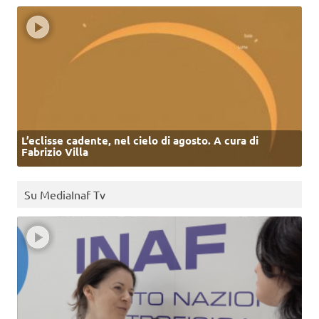
L’eclisse cadente, nel cielo di agosto. A cura di
Fabrizio Villa
Su MediaInaf Tv