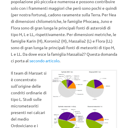
popolazione più piccola e numerosa e possono contribuire
solo con i frammenti maggiori che però sono pochi e quindi
(per nostra fortuna), cadono raramente sulla Terra. Per Nea
di dimensioni chilometriche, le famiglie Phocaea, Juno e
Flora sono di gran lunga le principali fonti di asteroidi di
tipo H, L e LL, rispettivamente. Per dimensioni metriche, le
famiglie Karin (H), Koronis2 (H), Massalia2 (L) e Flora (LL)
sono di gran lunga le principali fonti di meteoriti di tipo H,
L e LL. Da dove esce la famiglia Massalia2? Questa domanda
ci porta al
secondo articolo
.
Il team di Marsset si
è concentrato
sull’origine delle
condriti ordinarie di
tipo L. Studi sulle
micrometeoriti
presenti nei calcari
del medio
Ordoviciano e i