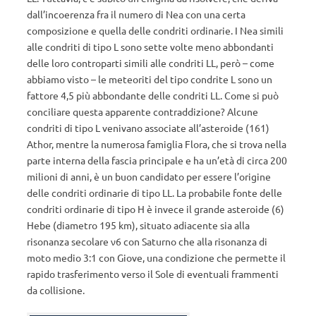
dall’incoerenza fra il numero di Nea con una certa
composizione e quella delle condriti ordinarie. I Nea simili
alle condriti di tipo L sono sette volte meno abbondanti
delle loro controparti simili alle condriti LL, però – come
abbiamo visto – le meteoriti del tipo condrite L sono un
fattore 4,5 più abbondante delle condriti LL. Come si può
conciliare questa apparente contraddizione? Alcune
condriti di tipo L venivano associate all’asteroide (161)
Athor, mentre la numerosa famiglia Flora, che si trova nella
parte interna della fascia principale e ha un’età di circa 200
milioni di anni, è un buon candidato per essere l’origine
delle condriti ordinarie di tipo LL. La probabile fonte delle
condriti ordinarie di tipo H è invece il grande asteroide (6)
Hebe (diametro 195 km), situato adiacente sia alla
risonanza secolare ν6 con Saturno che alla risonanza di
moto medio 3:1 con Giove, una condizione che permette il
rapido trasferimento verso il Sole di eventuali frammenti
da collisione.