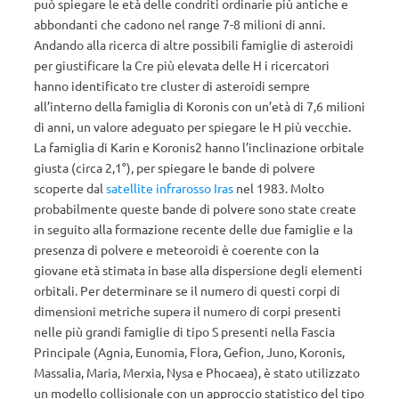
può spiegare le età delle condriti ordinarie più antiche e
abbondanti che cadono nel range 7-8 milioni di anni.
Andando alla ricerca di altre possibili famiglie di asteroidi
per giustificare la Cre più elevata delle H i ricercatori
hanno identificato tre cluster di asteroidi sempre
all’interno della famiglia di Koronis con un’età di 7,6 milioni
di anni, un valore adeguato per spiegare le H più vecchie.
La famiglia di Karin e Koronis2 hanno l’inclinazione orbitale
giusta (circa 2,1°), per spiegare le bande di polvere
scoperte dal
satellite infrarosso Iras
nel 1983. Molto
probabilmente queste bande di polvere sono state create
in seguito alla formazione recente delle due famiglie e la
presenza di polvere e meteoroidi è coerente con la
giovane età stimata in base alla dispersione degli elementi
orbitali. Per determinare se il numero di questi corpi di
dimensioni metriche supera il numero di corpi presenti
nelle più grandi famiglie di tipo S presenti nella Fascia
Principale (Agnia, Eunomia, Flora, Gefion, Juno, Koronis,
Massalia, Maria, Merxia, Nysa e Phocaea), è stato utilizzato
un modello collisionale con un approccio statistico del tipo