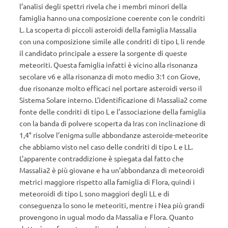
l’analisi degli spettri rivela che i membri minori della
famiglia hanno una composizione coerente con le condriti
L. La scoperta di piccoli asteroidi della famiglia Massalia
con una composizione simile alle condriti di tipo L li rende
il candidato principale a essere la sorgente di queste
meteoriti. Questa famiglia infatti è vicino alla risonanza
secolare ν6 e alla risonanza di moto medio 3:1 con Giove,
due risonanze molto efficaci nel portare asteroidi verso il
Sistema Solare interno. L’identificazione di Massalia2 come
fonte delle condriti di tipo L e l’associazione della famiglia
con la banda di polvere scoperta da Iras con inclinazione di
1,4° risolve l’enigma sulle abbondanze asteroide-meteorite
che abbiamo visto nel caso delle condriti di tipo L e LL.
L’apparente contraddizione è spiegata dal fatto che
Massalia2 è più giovane e ha un’abbondanza di meteoroidi
metrici maggiore rispetto alla famiglia di Flora, quindi i
meteoroidi di tipo L sono maggiori degli LL e di
conseguenza lo sono le meteoriti, mentre i Nea più grandi
provengono in ugual modo da Massalia e Flora. Quanto