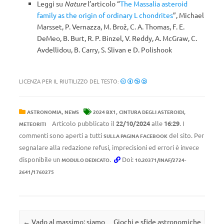
Leggi su
Nature
l’articolo “
The Massalia asteroid
family as the origin of ordinary L chondrites
”, Michael
Marsset, P. Vernazza, M. Brož, C. A. Thomas, F. E.
DeMeo, B. Burt, R. P. Binzel, V. Reddy, A. McGraw, C.
Avdellidou, B. Carry, S. Slivan e D. Polishook
LICENZA PER IL RIUTILIZZO DEL TESTO:
,
,
,
ASTRONOMIA
NEWS
2024 BX1
CINTURA DEGLI ASTEROIDI
Articolo pubblicato il
22/10/2024
alle
16:29
. I
METEORITI
commenti sono aperti a tutti
del sito. Per
SULLA PAGINA FACEBOOK
segnalare alla redazione refusi, imprecisioni ed errori è invece
disponibile un
.
Doi:
MODULO DEDICATO
10.20371/INAF/2724-
2641/1760275
Navigazione articolo
←
Vado al massimo: siamo
Giochi e sfide astronomiche