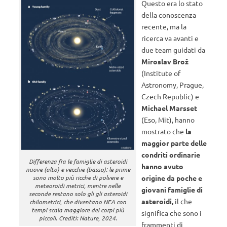
Questo era lo stato
della conoscenza
recente, ma la
ricerca va avanti e
due team guidati da
Miroslav Brož
(Institute of
Astronomy, Prague,
Czech Republic) e
Michael Marsset
(Eso, Mit), hanno
mostrato che
la
maggior parte delle
condriti ordinarie
Differenza fra le famiglie di asteroidi
hanno avuto
nuove (alto) e vecchie (basso): le prime
sono molto più ricche di polvere e
origine da poche e
meteoroidi metrici, mentre nelle
giovani famiglie di
seconde restano solo gli gli asteroidi
asteroidi,
il che
chilometrici, che diventano NEA con
tempi scala maggiore dei corpi più
significa che sono i
piccoli. Crediti: Nature, 2024.
frammenti di