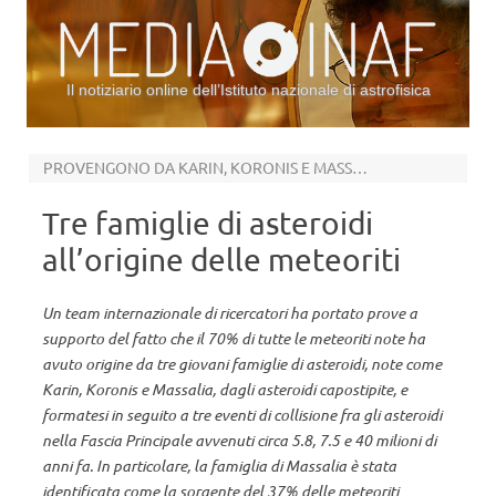
Il notiziario online dell’Istituto nazionale di astrofisica
Vai al contenuto
PROVENGONO DA KARIN, KORONIS E MASSALIA
Tre famiglie di asteroidi
all’origine delle meteoriti
Un team internazionale di ricercatori ha portato prove a
supporto del fatto che il 70% di tutte le meteoriti note ha
avuto origine da tre giovani famiglie di asteroidi, note come
Karin, Koronis e Massalia, dagli asteroidi capostipite, e
formatesi in seguito a tre eventi di collisione fra gli asteroidi
nella Fascia Principale avvenuti circa 5.8, 7.5 e 40 milioni di
anni fa. In particolare, la famiglia di Massalia è stata
identificata come la sorgente del 37% delle meteoriti