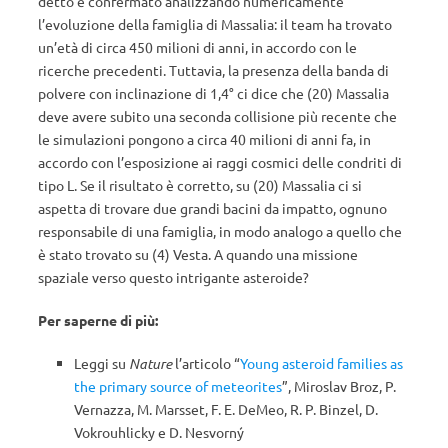
detto è confermato analizzando numericamente
l’evoluzione della famiglia di Massalia: il team ha trovato
un’età di circa 450 milioni di anni, in accordo con le
ricerche precedenti. Tuttavia, la presenza della banda di
polvere con inclinazione di 1,4° ci dice che (20) Massalia
deve avere subito una seconda collisione più recente che
le simulazioni pongono a circa 40 milioni di anni fa, in
accordo con l’esposizione ai raggi cosmici delle condriti di
tipo L. Se il risultato è corretto, su (20) Massalia ci si
aspetta di trovare due grandi bacini da impatto, ognuno
responsabile di una famiglia, in modo analogo a quello che
è stato trovato su (4) Vesta. A quando una missione
spaziale verso questo intrigante asteroide?
Per saperne di più:
Leggi su
Nature
l’articolo “
Young asteroid families as
the primary source of meteorites
”, Miroslav Broz, P.
Vernazza, M. Marsset, F. E. DeMeo, R. P. Binzel, D.
Vokrouhlicky e D. Nesvorný