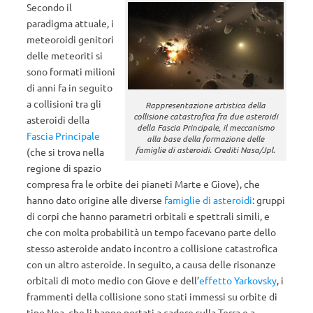
Secondo il
paradigma attuale, i
meteoroidi genitori
delle meteoriti si
sono formati milioni
di anni fa in seguito
a collisioni tra gli
Rappresentazione artistica della
collisione catastrofica fra due asteroidi
asteroidi della
della Fascia Principale, il meccanismo
Fascia Principale
alla base della formazione delle
famiglie di asteroidi. Crediti Nasa/Jpl.
(che si trova nella
regione di spazio
compresa fra le orbite dei pianeti Marte e Giove), che
hanno dato origine alle diverse
famiglie di asteroidi
: gruppi
di corpi che hanno parametri orbitali e spettrali simili, e
che con molta probabilità un tempo facevano parte dello
stesso asteroide andato incontro a collisione catastrofica
con un altro asteroide. In seguito, a causa delle risonanze
orbitali di moto medio con Giove e dell’
effetto Yarkovsky
, i
frammenti della collisione sono stati immessi su orbite di
tipo Nea, che li hanno portati a cadere sulla Terra e a