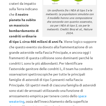
crateri da impatto
sulla Terra indicano
Un confronto fra i NEA di tipo S e le
che
il nostro
meteoriti. Le popolazioni simulate con
il modello hanno una composizione
pianeta ha subito
che concorda con quanto osservato,
un massiccio
sia per i NEA di tipo S, sia per le
meteoriti. Crediti: Broz et al., Nature
bombardamento di
2024.
condriti ordinarie
di tipo L circa 466 milioni di anni fa
. Viene logico supporre
che questo evento sia dovuto alla frammentazione di un
grande asteroide nella Fascia Principale, e ancora oggi i
frammenti di questa collisione sono dominanti perché le
condriti L sono le più abbondanti. Per identificare
l’asteroide genitore delle condriti L, il team ha condotto
osservazioni spettroscopiche per tutte le principali
famiglie di asteroidi di tipo S presenti nella Fascia
Principale. Gli spettri medi di ciascuna famiglia di asteroidi
sono stati de-arrossati utilizzando una funzione di
arrossamento empirica per tenere conto dello
space
weatering
, ossia dell’invecchiamento della superficie