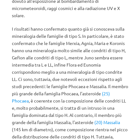
dovuto all’esposizione al bombardamento di
micrometeoroidi, raggi cosmici e alla radiazione UV e X
solare.
I risultati hanno confermato quanto già si conosceva sulla
mineralogia delle famiglie di tipo S. In particolare, è stato
confermato che le famiglie Merxia, Agnia, Maria e Koronis
hanno una mineralogia molto simile alle condriti di tipo H,
Gefion alle condriti di tipo L, mentre Juno sembra essere
intermedia tra L e LL, infine Flora ed Eunomia
corrispondono meglio a una mineralogia di tipo condrite
LL. Ci sono, tuttavia, due notevoli eccezioni rispetto agli
studi precedenti: le famiglie Phocaea e Massalia. Il membro
più grande della famiglia Phocaea, l’asteroide
(25)
Phocaea
, è coerente con la composizione delle condriti LL
e, molto probabilmente, si tratta di un intruso in una
famiglia dominata dal tipo H. Al contrario, il membro più
grande della famiglia Massalia, l’asteroide
(20) Massalia
(145 km di diametro), come composizione rientra nel picco
della distribuzione delle condriti di tipo H. Tuttavia,