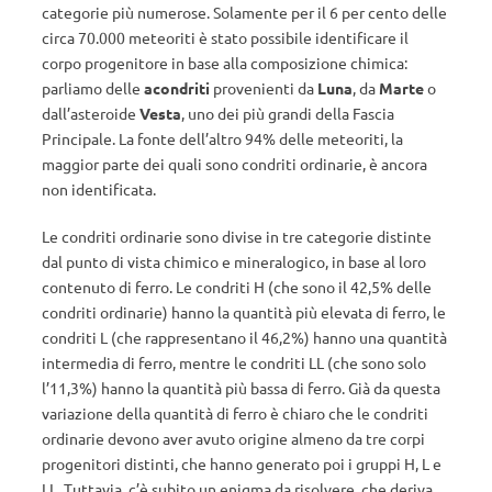
categorie più numerose. Solamente per il 6 per cento delle
circa 70.000 meteoriti è stato possibile identificare il
corpo progenitore in base alla composizione chimica:
parliamo delle
acondriti
provenienti da
Luna
, da
Marte
o
dall’asteroide
Vesta
, uno dei più grandi della Fascia
Principale. La fonte dell’altro 94% delle meteoriti, la
maggior parte dei quali sono condriti ordinarie, è ancora
non identificata.
Le condriti ordinarie sono divise in tre categorie distinte
dal punto di vista chimico e mineralogico, in base al loro
contenuto di ferro. Le condriti H (che sono il 42,5% delle
condriti ordinarie) hanno la quantità più elevata di ferro, le
condriti L (che rappresentano il 46,2%) hanno una quantità
intermedia di ferro, mentre le condriti LL (che sono solo
l’11,3%) hanno la quantità più bassa di ferro. Già da questa
variazione della quantità di ferro è chiaro che le condriti
ordinarie devono aver avuto origine almeno da tre corpi
progenitori distinti, che hanno generato poi i gruppi H, L e
LL. Tuttavia, c’è subito un enigma da risolvere, che deriva