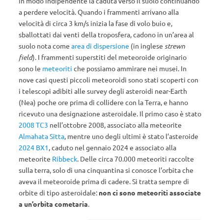
in modo indipendente la caduta verso il suolo continuando
a perdere velocità. Quando i frammenti arrivano alla
velocità di circa 3 km/s inizia la fase di volo buio e,
sballottati dai venti della troposfera, cadono in un’area al
suolo nota come
area di dispersione
(in inglese
strewn
field
). I frammenti superstiti del meteoroide originario
sono le
meteoriti
che possiamo ammirare nei musei. In
nove casi questi piccoli meteoroidi sono stati scoperti con
i telescopi adibiti alle survey degli asteroidi near-Earth
(Nea) poche ore prima di collidere con la Terra, e hanno
ricevuto una designazione asteroidale. Il primo caso è stato
2008 TC3
nell’ottobre 2008, associato alla meteorite
Almahata Sitta
, mentre uno degli ultimi è stato l’asteroide
2024 BX1
, caduto nel gennaio 2024 e associato alla
meteorite
Ribbeck
. Delle circa 70.000 meteoriti raccolte
sulla terra, solo di una cinquantina si conosce l’orbita che
aveva il meteoroide prima di cadere. Si tratta sempre di
orbite di tipo asteroidale:
non ci sono meteoriti associate
a un’orbita cometaria
.