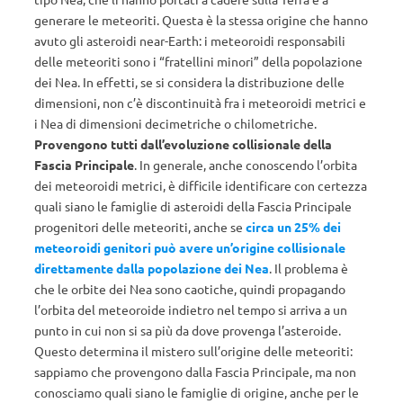
generare le meteoriti. Questa è la stessa origine che hanno
avuto gli asteroidi near-Earth: i meteoroidi responsabili
delle meteoriti sono i “fratellini minori” della popolazione
dei Nea. In effetti, se si considera la distribuzione delle
dimensioni, non c’è discontinuità fra i meteoroidi metrici e
i Nea di dimensioni decimetriche o chilometriche.
Provengono tutti dall’evoluzione collisionale della
Fascia Principale
. In generale, anche conoscendo l’orbita
dei meteoroidi metrici, è difficile identificare con certezza
quali siano le famiglie di asteroidi della Fascia Principale
progenitori delle meteoriti, anche se
circa un 25% dei
meteoroidi genitori può avere un’origine collisionale
direttamente dalla popolazione dei Nea
. Il problema è
che le orbite dei Nea sono caotiche, quindi propagando
l’orbita del meteoroide indietro nel tempo si arriva a un
punto in cui non si sa più da dove provenga l’asteroide.
Questo determina il mistero sull’origine delle meteoriti:
sappiamo che provengono dalla Fascia Principale, ma non
conosciamo quali siano le famiglie di origine, anche per le