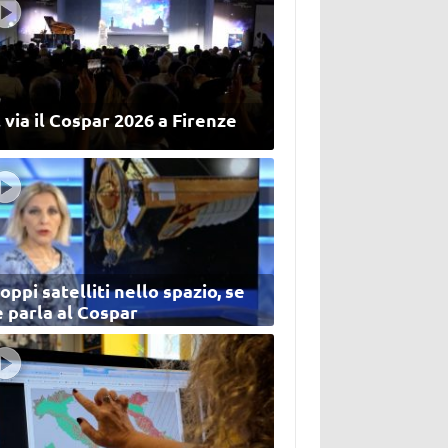
 via il Cospar 2026 a Firenze
oppi satelliti nello spazio, se
 parla al Cospar