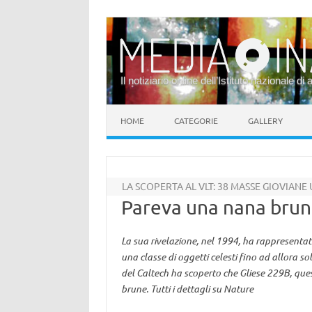
Il notiziario online dell’Istituto nazionale di 
Vai al contenuto
HOME
CATEGORIE
GALLERY
LA SCOPERTA AL VLT: 38 MASSE GIOVIANE 
Pareva una nana brun
La sua rivelazione, nel 1994, ha rappresentat
una classe di oggetti celesti fino ad allora sol
del Caltech ha scoperto che Gliese 229B, ques
brune. Tutti i dettagli su Nature