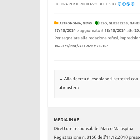
LICENZA PER IL RIUTILIZZO DEL TESTO:
,
,
,
ASTRONOMIA
NEWS
ESO
GLIESE 229B
NANE 
17/10/2024
e aggiornato il
18/10/2024
alle
20
Per segnalare alla redazione refusi, imprecision
10.20371/INAF/2724-2641/1760167
Navigazione articolo
←
Alla ricerca di esopianeti terrestri con
atmosfera
MEDIA INAF
Direttore responsabile: Marco Malaspina
Registrazione n. 8150 dell’11.12.2010 presso