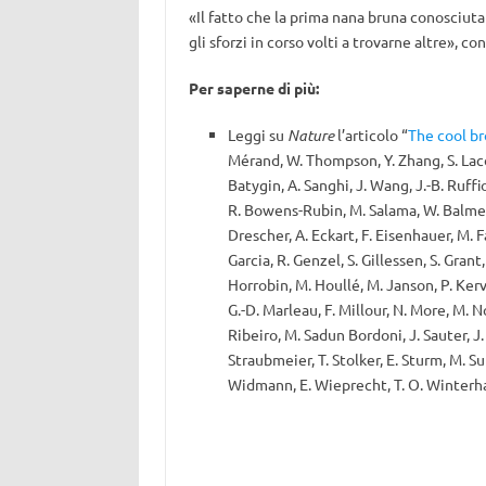
«Il fatto che la prima nana bruna conosciuta
gli sforzi in corso volti a trovarne altre», c
Per saperne di più:
Leggi su
Nature
l’articolo “
The cool br
Mérand, W. Thompson, Y. Zhang, S. Lac
Batygin, A. Sanghi, J. Wang, J.-B. Ruffi
R. Bowens-Rubin, M. Salama, W. Balmer, 
Drescher, A. Eckart, F. Eisenhauer, M. F
Garcia, R. Genzel, S. Gillessen, S. Grant
Horrobin, M. Houllé, M. Janson, P. Kerve
G.-D. Marleau, F. Millour, N. More, M. N
Ribeiro, M. Sadun Bordoni, J. Sauter, J.
Straubmeier, T. Stolker, E. Sturm, M. Sub
Widmann, E. Wieprecht, T. O. Winterha