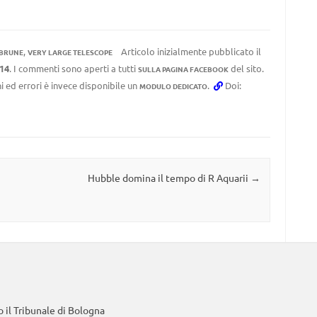
,
Articolo inizialmente pubblicato il
BRUNE
VERY LARGE TELESCOPE
:14
. I commenti sono aperti a tutti
del sito.
SULLA PAGINA FACEBOOK
i ed errori è invece disponibile un
.
Doi:
MODULO DEDICATO
Hubble domina il tempo di R Aquarii
→
 il Tribunale di Bologna