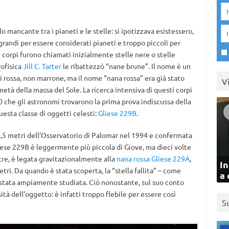
o mancante tra i pianeti e le stelle: si ipotizzava esistessero,
randi per essere considerati pianeti e troppo piccoli per
i corpi furono chiamati inizialmente stelle nere o stelle
rofisica
Jill C. Tarter
le ribattezzò “nane brune”. Il nome è un
i rossa, non marrone, ma il nome “nana rossa” era già stato
V
età della massa del Sole. La ricerca intensiva di questi corpi
‘90 che gli astronomi trovarono la prima prova indiscussa della
uesta classe di oggetti celesti:
Gliese 229B
.
,5 metri dell’Osservatorio di Palomar nel 1994 e confermata
iese 229B è leggermente più piccola di Giove, ma dieci volte
ltre, è legata gravitazionalmente alla
nana rossa
Gliese 229A
,
In
metri. Da quando è stata scoperta, la “stella fallita” – come
a 
stata ampiamente studiata. Ciò nonostante, sul suo conto
tà dell’oggetto: è infatti troppo flebile per essere così
S