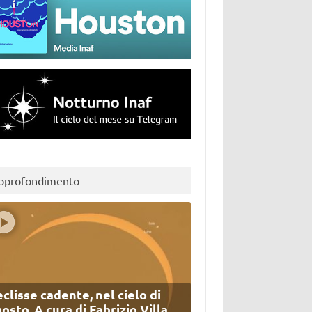
pprofondimento
eclisse cadente, nel cielo di
osto. A cura di Fabrizio Villa