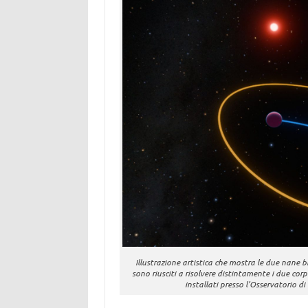
Illustrazione artistica che mostra le due nane 
sono riusciti a risolvere distintamente i due corp
installati presso l’Osservatorio di 