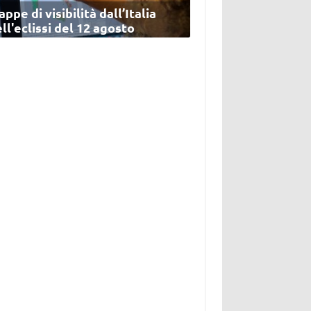
ppe di visibilità dall’Italia
ll'eclissi del 12 agosto