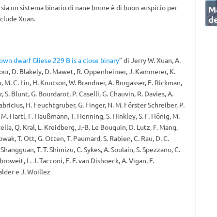
 sia un sistema binario di nane brune è di buon auspicio per
Ma
de
onclude Xuan.
own dwarf Gliese 229 B is a close binary
” di Jerry W. Xuan, A.
our, D. Blakely, D. Mawet, R. Oppenheimer, J. Kammerer, K.
o, M. C. Liu, H. Knutson, W. Brandner, A. Burgasser, E. Rickman,
S. Blunt, G. Bourdarot, P. Caselli, G. Chauvin, R. Davies, A.
abricius, H. Feuchtgruber, G. Finger, N. M. Förster Schreiber, P.
, M. Hartl, F. Haußmann, T. Henning, S. Hinkley, S. F. Hönig, M.
lla, Q. Kral, L. Kreidberg, J.-B. Le Bouquin, D. Lutz, F. Mang,
owak, T. Ott, G. Otten, T. Paumard, S. Rabien, C. Rau, D. C.
 Shangguan, T. T. Shimizu, C. Sykes, A. Soulain, S. Spezzano, C.
roweit, L. J. Tacconi, E. F. van Dishoeck, A. Vigan, F.
lder e J. Woillez