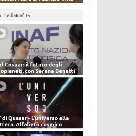
u MediaInaf Tv
l Cospar: il futuro degli
sopianeti, con Serena Benatti
’ di Quasar - L'universo alla
ettera. Alfabeto cosmico