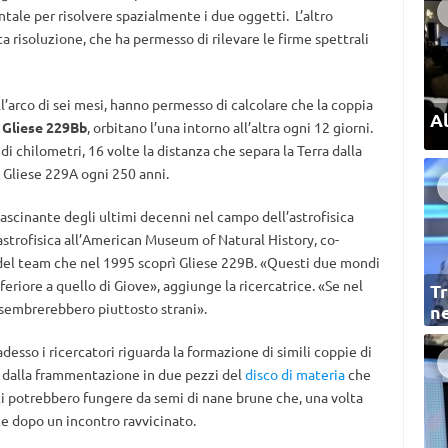
ntale per risolvere spazialmente i due oggetti. L’altro
ta risoluzione, che ha permesso di rilevare le firme spettrali
ll’arco di sei mesi, hanno permesso di calcolare che la coppia
Al
e
Gliese 229Bb
, orbitano l’una intorno all’altra ogni 12 giorni.
 di chilometri, 16 volte la distanza che separa la Terra dalla
a Gliese 229A ogni 250 anni.
ascinante degli ultimi decenni nel campo dell’astrofisica
 astrofisica all’American Museum of Natural History, co-
del team che nel 1995 scoprì Gliese 229B. «Questi due mondi
eriore a quello di Giove», aggiunge la ricercatrice. «Se nel
Tr
 sembrerebbero piuttosto strani».
ne
esso i ricercatori riguarda la formazione di simili coppie di
o dalla frammentazione in due pezzi del
disco di materia
che
rti potrebbero fungere da semi di nane brune che, una volta
e dopo un incontro ravvicinato.