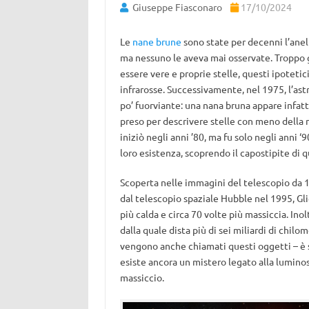
Giuseppe Fiasconaro
17/10/2024
Le
nane brune
sono state per decenni l’anell
ma nessuno le aveva mai osservate. Troppo g
essere vere e proprie stelle, questi ipotetic
infrarosse. Successivamente, nel 1975, l’ast
po’ fuorviante: una nana bruna appare infatt
preso per descrivere stelle con meno della m
iniziò negli anni ’80, ma fu solo negli anni 
loro esistenza, scoprendo il capostipite di q
Scoperta nelle immagini del telescopio da 1
dal telescopio spaziale Hubble nel 1995, Gl
più calda e circa 70 volte più massiccia. Ino
dalla quale dista più di sei miliardi di chilo
vengono anche chiamati questi oggetti – è 
esiste ancora un mistero legato alla luminosi
massiccio.