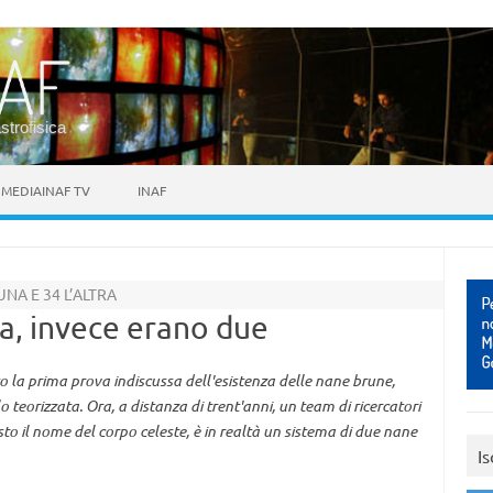
astrofisica
MEDIAINAF TV
INAF
UNA E 34 L’ALTRA
a, invece erano due
o la prima prova indiscussa dell'esistenza delle nane brune,
o teorizzata. Ora, a distanza di trent'anni, un team di ricercatori
to il nome del corpo celeste, è in realtà un sistema di due nane
Is