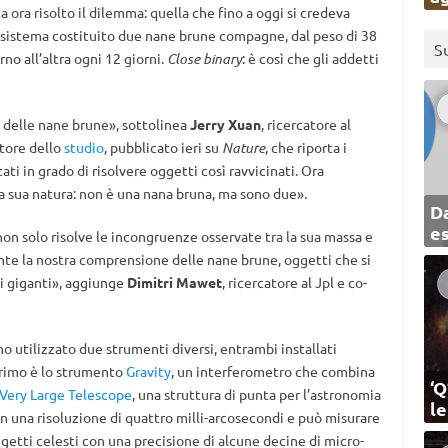
 ora risolto il dilemma: quella che fino a oggi si credeva
n sistema costituito due nane brune compagne, dal peso di 38
S
no all’altra ogni 12 giorni.
Close binary
: è così che gli addetti
 delle nane brune», sottolinea
Jerry Xuan
, ricercatore al
utore dello
studio
, pubblicato ieri su
Nature
, che riporta i
ati in grado di risolvere oggetti così ravvicinati. Ora
a sua natura: non è una nana bruna, ma sono due».
Da
e
on solo risolve le incongruenze osservate tra la sua massa e
te la nostra comprensione delle nane brune, oggetti che si
ti giganti», aggiunge
Dimitri Mawet
, ricercatore al Jpl e co-
nno utilizzato due strumenti diversi, entrambi installati
l primo è lo strumento
Gravity
, un interferometro che combina
‘Q
Very Large Telescope
, una struttura di punta per l’astronomia
l
n una risoluzione di quattro milli-arcosecondi e può misurare
oggetti celesti con una precisione di alcune decine di micro-