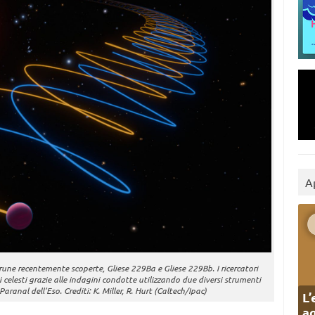
A
brune recentemente scoperte, Gliese 229Ba e Gliese 229Bb. I ricercatori
i celesti grazie alle indagini condotte utilizzando due diversi strumenti
Paranal dell’Eso. Crediti: K. Miller, R. Hurt (Caltech/Ipac)
L’
ag