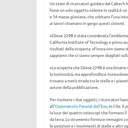
Un team di ricercatori guidato dal Caltech ha
fosse un solo oggetto celeste in realtà è u
e 34 masse gioviane, che orbitano l’una intor
ai lavori chiamano in gergo questi sistemi.
«Gliese 229B è stata considerata l’emblema
California Institute of Tecnology e primo a
risultati della scoperta. «Finora non siamo st
sappiamo che ci siamo sempre sbagliati sull
«La scoperta che Gliese 229B è una binaria n
la luminosità, ma approfondisce notevolmen
trovano a metà strada tra le stelle e i piane
autore della pubblicazione.
Per risolvere i due oggetti, i ricercatori ha
all’
Osservatorio Paranal dell’Eso
, in Cile. I
la luce dei quattro telescopi che formano il
da terra. Lo strumento fornisce immagini co
le posizioni e i movimenti di stelle e altri 