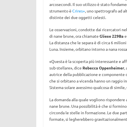
arcosecondi. Il suo utilizzo è stato fondame
strumento è
Crires+
, uno spettrografo ad al
distinte dei due oggetti celesti.
Le osservazioni, condotte dai ricercatori ne
di nane brune, ora chiamate
Gliese 229Ba
La distanza che le separa è di circa 6 milioni
Luna. Insieme, orbitano intorno a nana ross
«Questa è la scoperta più interessante e aff
sub-stellare», dice
Rebecca Oppenheimer
,
autrice della pubblicazione e componente 
che si orbitano a vicenda hanno un raggio inf
Sistema solare avessimo qualcosa di simile,
La domanda alla quale vogliono rispondere ad
nane brune. Una possibilità è che si formin
circonda le stelle in formazione. Le due pa
formate, si legherebbero gravitazionalment