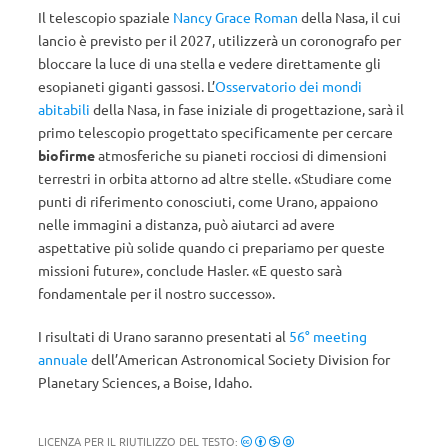
Il telescopio spaziale
Nancy Grace Roman
della Nasa, il cui
lancio è previsto per il 2027, utilizzerà un coronografo per
bloccare la luce di una stella e vedere direttamente gli
esopianeti giganti gassosi. L’
Osservatorio dei mondi
abitabili
della Nasa, in fase iniziale di progettazione, sarà il
primo telescopio progettato specificamente per cercare
biofirme
atmosferiche su pianeti rocciosi di dimensioni
terrestri in orbita attorno ad altre stelle. «Studiare come
punti di riferimento conosciuti, come Urano, appaiono
nelle immagini a distanza, può aiutarci ad avere
aspettative più solide quando ci prepariamo per queste
missioni future», conclude Hasler. «E questo sarà
fondamentale per il nostro successo».
I risultati di Urano saranno presentati al
56° meeting
annuale
dell’American Astronomical Society Division for
Planetary Sciences, a Boise, Idaho.
LICENZA PER IL RIUTILIZZO DEL TESTO: