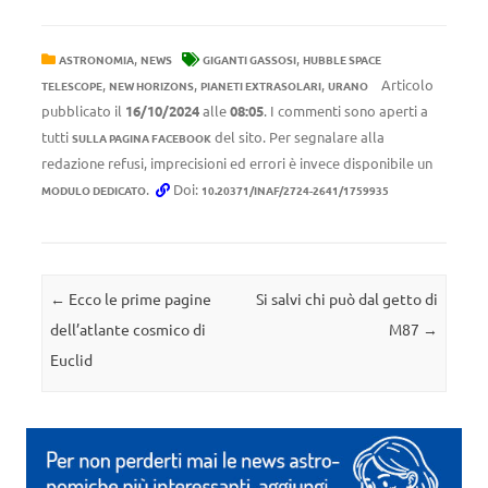
,
,
ASTRONOMIA
NEWS
GIGANTI GASSOSI
HUBBLE SPACE
,
,
,
Articolo
TELESCOPE
NEW HORIZONS
PIANETI EXTRASOLARI
URANO
pubblicato il
16/10/2024
alle
08:05
. I commenti sono aperti a
tutti
del sito. Per segnalare alla
SULLA PAGINA FACEBOOK
redazione refusi, imprecisioni ed errori è invece disponibile un
.
Doi:
MODULO DEDICATO
10.20371/INAF/2724-2641/1759935
Navigazione articolo
←
Ecco le prime pagine
Si salvi chi può dal getto di
dell’atlante cosmico di
M87
→
Euclid