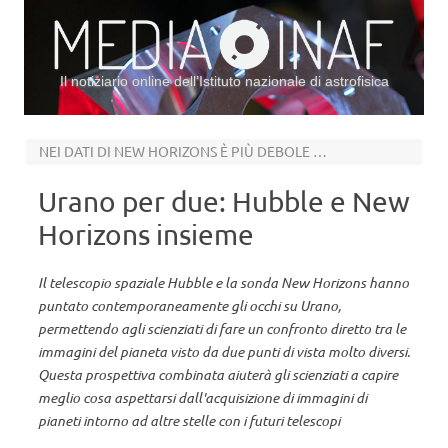
Il notiziario online dell’Istituto nazionale di astrofisica
Vai al contenuto
NEI DATI DI NEW HORIZONS È PIÙ DEBOLE DEL PREVISTO
Urano per due: Hubble e New
Horizons insieme
Il telescopio spaziale Hubble e la sonda New Horizons hanno
puntato contemporaneamente gli occhi su Urano,
permettendo agli scienziati di fare un confronto diretto tra le
immagini del pianeta visto da due punti di vista molto diversi.
Questa prospettiva combinata aiuterà gli scienziati a capire
meglio cosa aspettarsi dall'acquisizione di immagini di
pianeti intorno ad altre stelle con i futuri telescopi