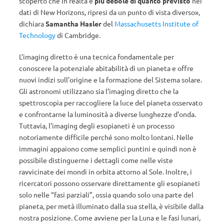
scoperto che in realtà è
più debole di quanto previsto
nei
dati di New Horizons, ripresi da un punto di vista diverso»,
dichiara
Samantha Hasler
del
Massachusetts Institute of
Technology
di Cambridge.
L’imaging diretto è una tecnica fondamentale per
conoscere la potenziale abitabilità di un pianeta e offre
nuovi indizi sull’origine e la formazione del Sistema solare.
Gli astronomi utilizzano sia l’imaging diretto che la
spettroscopia per raccogliere la luce del pianeta osservato
e confrontarne la luminosità a diverse lunghezze d’onda.
Tuttavia, l’imaging degli esopianeti è un processo
notoriamente difficile perché sono molto lontani. Nelle
immagini appaiono come semplici puntini e quindi non è
possibile distinguerne i dettagli come nelle viste
ravvicinate dei mondi in orbita attorno al Sole. Inoltre, i
ricercatori possono osservare direttamente gli esopianeti
solo nelle “fasi parziali”, ossia quando solo una parte del
pianeta, per metà illuminato dalla sua stella, è visibile dalla
nostra posizione. Come avviene per la Luna e le fasi lunari,