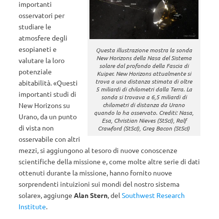
importanti
osservatori per
studiare le
atmosfere degli
esopianeti e
Questa illustrazione mostra la sonda
New Horizons della Nasa del Sistema
valutare la loro
solare dal profondo della Fascia di
potenziale
Kuiper. New Horizons attualmente si
trova a una distanza stimata di oltre
abitabilità. «Questi
5 miliardi di chilometri dalla Terra. La
importanti studi di
sonda si trovava a 6,5 miliardi di
New Horizons su
chilometri di distanza da Urano
quando lo ha osservato. Crediti: Nasa,
Urano, da un punto
Esa, Christian Nieves (StScI), Ralf
di vista non
Crawford (StScI), Greg Bacon (StScI)
osservabile con altri
mezzi, si aggiungono al tesoro di nuove conoscenze
scientifiche della missione e, come molte altre serie di dati
ottenuti durante la missione, hanno fornito nuove
sorprendenti intuizioni sui mondi del nostro sistema
solare», aggiunge
Alan Stern
, del
Southwest Research
Institute
.