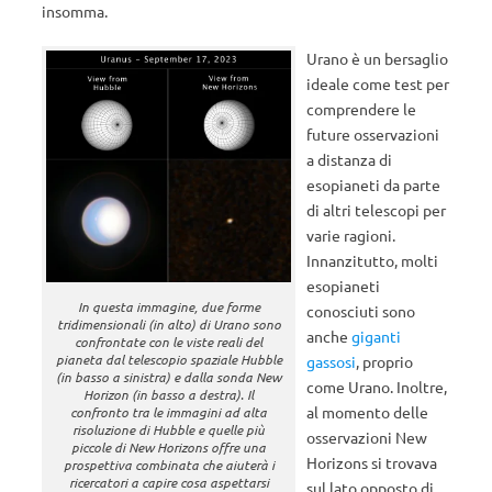
insomma.
Urano è un bersaglio
ideale come test per
comprendere le
future osservazioni
a distanza di
esopianeti da parte
di altri telescopi per
varie ragioni.
Innanzitutto, molti
esopianeti
In questa immagine, due forme
conosciuti sono
tridimensionali (in alto) di Urano sono
anche
giganti
confrontate con le viste reali del
pianeta dal telescopio spaziale Hubble
gassosi
, proprio
(in basso a sinistra) e dalla sonda New
come Urano. Inoltre,
Horizon (in basso a destra). Il
al momento delle
confronto tra le immagini ad alta
risoluzione di Hubble e quelle più
osservazioni New
piccole di New Horizons offre una
Horizons si trovava
prospettiva combinata che aiuterà i
ricercatori a capire cosa aspettarsi
sul lato opposto di