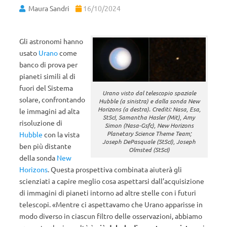
Maura Sandri
16/10/2024
Gli astronomi hanno
usato
Urano
come
banco di prova per
pianeti simili al di
fuori del Sistema
Urano visto dal telescopio spaziale
solare, confrontando
Hubble (a sinistra) e dalla sonda New
Horizons (a destra). Crediti: Nasa, Esa,
le immagini ad alta
StScI, Samantha Hasler (Mit), Amy
risoluzione di
Simon (Nasa-Gsfc), New Horizons
Planetary Science Theme Team;
Hubble
con la vista
Joseph DePasquale (StScI), Joseph
ben più distante
Olmsted (StScI)
della sonda
New
Horizons
. Questa prospettiva combinata aiuterà gli
scienziati a capire meglio cosa aspettarsi dall’acquisizione
di immagini di pianeti intorno ad altre stelle con i futuri
telescopi. «Mentre ci aspettavamo che Urano apparisse in
modo diverso in ciascun filtro delle osservazioni, abbiamo