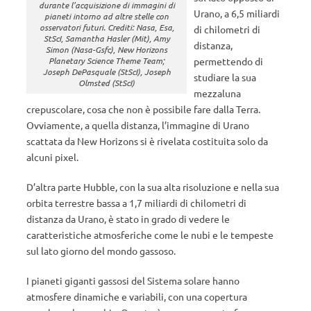
durante l’acquisizione di immagini di
Urano, a 6,5 miliardi
pianeti intorno ad altre stelle con
osservatori futuri. Crediti: Nasa, Esa,
di chilometri di
StScI, Samantha Hasler (Mit), Amy
distanza,
Simon (Nasa-Gsfc), New Horizons
Planetary Science Theme Team;
permettendo di
Joseph DePasquale (StScI), Joseph
studiare la sua
Olmsted (StScI)
mezzaluna
crepuscolare, cosa che non è possibile fare dalla Terra.
Ovviamente, a quella distanza, l’immagine di Urano
scattata da New Horizons si è rivelata costituita solo da
alcuni pixel.
D’altra parte Hubble, con la sua alta risoluzione e nella sua
orbita terrestre bassa a 1,7 miliardi di chilometri di
distanza da Urano, è stato in grado di vedere le
caratteristiche atmosferiche come le nubi e le tempeste
sul lato giorno del mondo gassoso.
I pianeti giganti gassosi del Sistema solare hanno
atmosfere dinamiche e variabili, con una copertura