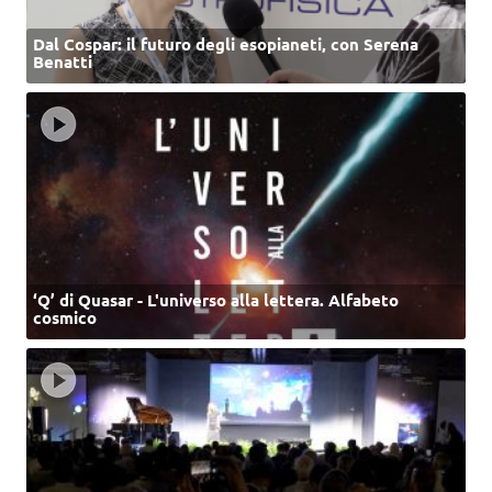
Dal Cospar: il futuro degli esopianeti, con Serena
Benatti
‘Q’ di Quasar - L'universo alla lettera. Alfabeto
cosmico