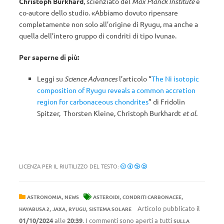
Christoph Burkhard
, scienziato del
Max Planck Institute
e
co-autore dello studio. «Abbiamo dovuto ripensare
completamente non solo all’origine di Ryugu, ma anche a
quella dell’intero gruppo di condriti di tipo Ivuna».
Per saperne di più:
Leggi su
Science Advances
l’articolo “
The Ni isotopic
composition of Ryugu reveals a common accretion
region for carbonaceous chondrites
” di Fridolin
Spitzer,
Thorsten Kleine, Christoph Burkhardt
et al.
LICENZA PER IL RIUTILIZZO DEL TESTO:
,
,
,
ASTRONOMIA
NEWS
ASTEROIDI
CONDRITI CARBONACEE
,
,
,
Articolo pubblicato il
HAYABUSA 2
JAXA
RYUGU
SISTEMA SOLARE
01/10/2024
alle
20:39
. I commenti sono aperti a tutti
SULLA