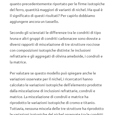
quanto precedentemente riportato per le firme isotopiche
del ferro, quantità maggiori di varianti di nichel. Ma qual è
il significato di questi risultati? Per capirlo dobbiamo
aggiungere ancora un tassello.
Secondo gli scienziati le differenze tra le condriti di tipo
Ivuna e altri gruppi di condriti carbonacee sono dovute a
diversi rapporti di miscelazione di tre strutture rocciose
con composizioni isotopiche distinte: le inclusioni
refrattarie e gli aggregati di olivina ameboide, i condruli e
la matrice.
Per valutare se questo modello può spiegare anche le
variazioni osservate per il nichel, i ricercatori hanno
calcolato le variazioni isotopiche dell’elemento prodotte
dalla miscelazione di inclusioni refrattarie, condruli e
matrice. La miscelazione di condruli e matrice ha
riprodotto le variazioni isotopiche di cromo e titanio.
Tuttavia, nessuna miscela delle tre strutture ha riprodotto
le variazioni isotopiche del nichel osservate tra le condriti