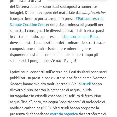
primi istanti di vita
del Sistema solare – sono stati sottoposti a numerose
indagini. Dopo il recupero del materiale dal
sample catcher
(compartimento porta campioni) presso l’
Extraterrestrial
Sample Curation Center
della Jaxa, minuscoli granelli neri
sono stati consegnati in diversi laboratori di ricerca sparsi
in tutto il mondo, compreso un
laboratorio Inaf a Roma
,
dove sono stati analizzati per determinarne la struttura, la
composizione chimica, isotopica e mineralogica e
rispondere così a una delle domande che da tempo gli
scienziati si pongono: dov’è nato Ryugu?
I primi studi condotti sull’asteroide, i cui risultati sono stati
pubblicati su prestigiose rivista scientifiche come
Nature
e
Science
, hanno svelato molti dettagli. Alcuni
studi
hanno
rilevato al suo interno la presenza di acqua liquida
intrappolata in cristalli esagonali di solfuro di ferro. Non
acqua “liscia”, però, ma acqua “addizionata” di molecole di
anidride carbonica (CO2). Altri studi hanno scoperto la
presenza di abbondante
materia organica
sia sottoforma di