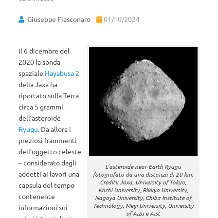
Giuseppe Fiasconaro
01/10/2024
Il 6 dicembre del
2020 la sonda
spaziale
Hayabusa 2
della Jaxa ha
riportato sulla Terra
circa 5 grammi
dell’asteroide
Ryugu
. Da allora i
preziosi frammenti
dell’oggetto celeste
– considerato dagli
L’asteroide near-Earth Ryugu
addetti ai lavori una
fotografato da una distanza di 20 km.
Crediti: Jaxa, University of Tokyo,
capsula del tempo
Kochi University, Rikkyo University,
contenente
Nagoya University, Chiba Institute of
Technology, Meiji University, University
informazioni sui
of Aizu e Aist