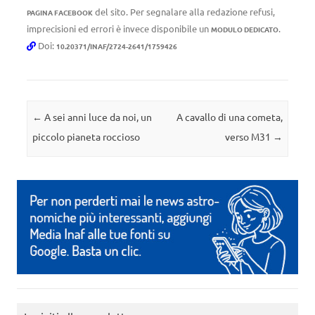
del sito. Per segnalare alla redazione refusi,
PAGINA FACEBOOK
imprecisioni ed errori è invece disponibile un
.
MODULO DEDICATO
Doi:
10.20371/INAF/2724-2641/1759426
Navigazione articolo
←
A sei anni luce da noi, un
A cavallo di una cometa,
piccolo pianeta roccioso
verso M31
→