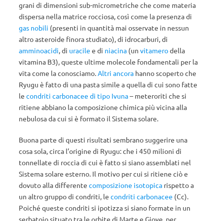
grani di dimensioni sub-micrometriche che come materia
dispersa nella matrice rocciosa, così come la presenza di
gas nobili
(presenti in quantità mai osservate in nessun
altro asteroide finora studiato), di idrocarburi, di
amminoacidi
, di
uracile
e di
niacina
(un
vitamero
della
vitamina B3), queste ultime molecole fondamentali per la
vita come la conosciamo.
Altri ancora
hanno scoperto che
Ryugu è fatto di una pasta simile a quella di cui sono fatte
le
condriti carbonacee di tipo Ivuna
– meteroriti che si
ritiene abbiano la composizione chimica più vicina alla
nebulosa da cui si è formato il Sistema solare.
Buona parte di questi risultati sembrano suggerire una
cosa sola, circa l’origine di Ryugu: che i 450 milioni di
tonnellate di roccia di cui è fatto si siano assemblati nel
Sistema solare esterno. Il motivo per cui si ritiene ciò e
dovuto alla differente
composizione isotopica
rispetto a
un altro gruppo di condriti, le
condriti carbonacee
(Cc).
Poiché queste condriti si ipotizza si siano formate in un
serbatoio situato tra le orbite di Marte e Giove, per