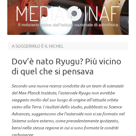
Il notiziario online dell’Istituto nazionale di astrofisica
Vai al contenuto
A SUGGERIRLO È IL NICHEL
Dov’è nato Ryugu? Più vicino
di quel che si pensava
Secondo una nuova ricerca condotta da un team di scienziati
del Max Planck Institute, l’asteroide Ryugu non avrebbe
viaggiato molto dal suo luogo di origine all’attuale orbita
vicino alla Terra. I risultati dello studio, pubblicati su Science
Advances, suggeriscono che l'asteroide non si sia formato nel
Sistema solare esterno, come precedentemente ipotizzato,
bensì nella stessa regione in cui si sono formate le condriti
carbonacee