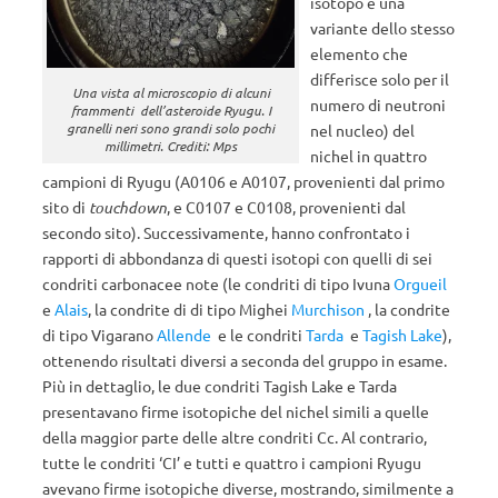
isotopo è una
variante dello stesso
elemento che
differisce solo per il
Una vista al microscopio di alcuni
numero di neutroni
frammenti dell’asteroide Ryugu. I
granelli neri sono grandi solo pochi
nel nucleo) del
millimetri. Crediti: Mps
nichel in quattro
campioni di Ryugu (A0106 e A0107, provenienti dal primo
sito di
touchdown
, e C0107 e C0108, provenienti dal
secondo sito). Successivamente, hanno confrontato i
rapporti di abbondanza di questi isotopi con quelli di sei
condriti carbonacee note (le condriti di tipo Ivuna
Orgueil
e
Alais
, la condrite di di tipo Mighei
Murchison
, la condrite
di tipo Vigarano
Allende
e le condriti
Tarda
e
Tagish Lake
),
ottenendo risultati diversi a seconda del gruppo in esame.
Più in dettaglio, le due condriti Tagish Lake e Tarda
presentavano firme isotopiche del nichel simili a quelle
della maggior parte delle altre condriti Cc. Al contrario,
tutte le condriti ‘CI’ e tutti e quattro i campioni Ryugu
avevano firme isotopiche diverse, mostrando, similmente a