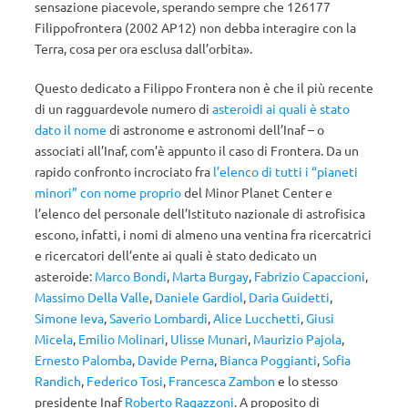
sensazione piacevole, sperando sempre che 126177
Filippofrontera (2002 AP12) non debba interagire con la
Terra, cosa per ora esclusa dall’orbita».
Questo dedicato a Filippo Frontera non è che il più recente
di un ragguardevole numero di
asteroidi ai quali è stato
dato il nome
di astronome e astronomi dell’Inaf – o
associati all’Inaf, com’è appunto il caso di Frontera. Da un
rapido confronto incrociato fra
l’elenco di tutti i “pianeti
minori” con nome proprio
del Minor Planet Center e
l’elenco del personale dell’Istituto nazionale di astrofisica
escono, infatti, i nomi di almeno una ventina fra ricercatrici
e ricercatori dell’ente ai quali è stato dedicato un
asteroide:
Marco Bondi
,
Marta Burgay
,
Fabrizio Capaccioni
,
Massimo Della Valle
,
Daniele Gardiol
,
Daria Guidetti
,
Simone Ieva
,
Saverio Lombardi
,
Alice Lucchetti
,
Giusi
Micela
,
Emilio Molinari
,
Ulisse Munari
,
Maurizio Pajola
,
Ernesto Palomba
,
Davide Perna
,
Bianca Poggianti
,
Sofia
Randich
,
Federico Tosi
,
Francesca Zambon
e lo stesso
presidente Inaf
Roberto Ragazzoni
. A proposito di