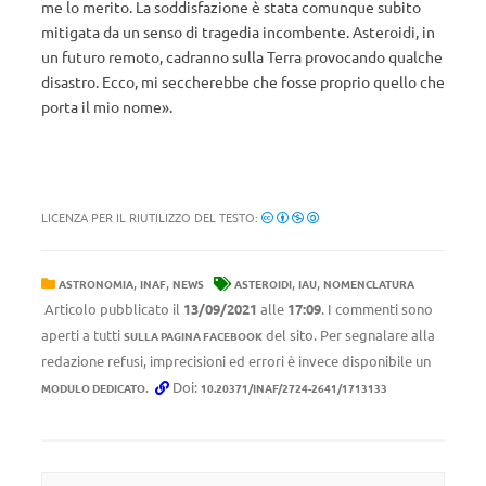
me lo merito. La soddisfazione è stata comunque subito
mitigata da un senso di tragedia incombente. Asteroidi, in
un futuro remoto, cadranno sulla Terra provocando qualche
disastro. Ecco, mi seccherebbe che fosse proprio quello che
porta il mio nome».
LICENZA PER IL RIUTILIZZO DEL TESTO:
,
,
,
,
ASTRONOMIA
INAF
NEWS
ASTEROIDI
IAU
NOMENCLATURA
Articolo pubblicato il
13/09/2021
alle
17:09
. I commenti sono
aperti a tutti
del sito. Per segnalare alla
SULLA PAGINA FACEBOOK
redazione refusi, imprecisioni ed errori è invece disponibile un
.
Doi:
MODULO DEDICATO
10.20371/INAF/2724-2641/1713133