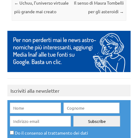
Navigazione articolo
←
Uchuu, l’universo virtuale
Il senso di Maura Tombelli
più grande mai creato
per gli asteroidi
→
Iscriviti alla newsletter
Do il consenso al trattamento dei dati