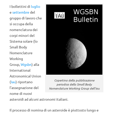
I bollettini di
luglio
e
settembre
del
gruppo di lavoro che
si occupa della
nomenclatura dei
corpi minori del
Sistema solare (lo
Small Body
Nomenclature
Working
Group,
Wgsbn
) alla
International
Astronomical Union
Copertina della pubblicazione
(
Iau
) riportano
periodica dello Small Body
l’assegnazione del
Nomenclature Working Group dell’Iau
nome di nuovi
asteroidi ad alcuni astronomi italiani.
Il processo di nomina di un asteroide è piuttosto lungo e