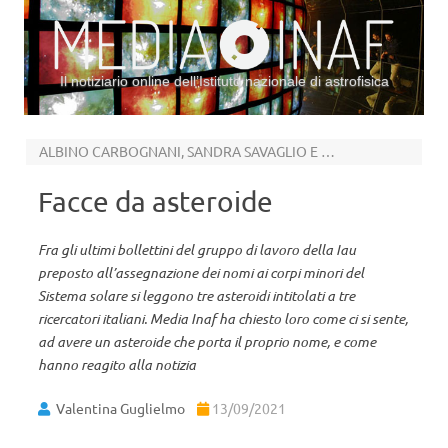
Il notiziario online dell’Istituto nazionale di astrofisica
Vai al contenuto
ALBINO CARBOGNANI, SANDRA SAVAGLIO E DANIELE GARDIOL
Facce da asteroide
Fra gli ultimi bollettini del gruppo di lavoro della Iau
preposto all’assegnazione dei nomi ai corpi minori del
Sistema solare si leggono tre asteroidi intitolati a tre
ricercatori italiani. Media Inaf ha chiesto loro come ci si sente,
ad avere un asteroide che porta il proprio nome, e come
hanno reagito alla notizia
Valentina Guglielmo
13/09/2021