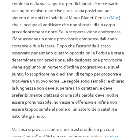
comincia dalla sua scoperta: per dichiararla è necessario
raccogliere misure precise circa la sua posizione per
almeno due notti e inviarle al Minor Planet Center (
Mpc
),
che si occupa di verificare che non si tratti di un corpo
precedentemente noto. Se la scoperta viene confermata,
l’Mpc assegna un nome provvisorio composto dall’anno
corrente e due lettere. Dopo che l’asteroide è stato
osservato per almeno quattro opposizioni e l’orbita è stata
determinata con precisione, alla designazione provvisoria
viene aggiunto un numero d’ordine progressivo e, a quel
punto, lo scopritore ha dieci anni di tempo per proporre e
motivare un nuovo nome. Le regole sono semplici e chiare:
la lunghezza non deve superare i 16 caratteri, e deve
preferibilmente trattarsi di una sola parola; deve inoltre
essere pronunciabile, non essere offensiva e infine non
essere troppo simile al nome di un asteroide o satellite
naturale già noto.
Ma cosa si prova a sapere che un asteroide, un piccolo
corpo “perso” nel Sistema solare – ora considerato
mina