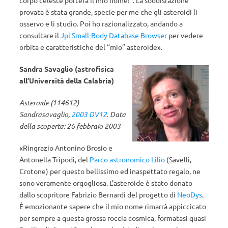
corpo celeste porterà il mio nome!”. La soddisfazione
provata è stata grande, specie per me che gli asteroidi li
osservo e li studio. Poi ho razionalizzato, andando a
consultare il
Jpl Small-Body Database Browser
per vedere
orbita e caratteristiche del “mio” asteroide».
Sandra Savaglio (astrofisica
all’Università della Calabria)
Asteroide (114612)
Sandrasavaglio,
2003 DV12
. Data
della scoperta: 26 febbraio 2003
«Ringrazio Antonino Brosio e
Antonella Tripodi, del
Parco astronomico Lilio
(Savelli,
Crotone) per questo bellissimo ed inaspettato regalo, ne
sono veramente orgogliosa. L’asteroide è stato donato
dallo scopritore Fabrizio Bernardi del progetto di
NeoDys
.
È emozionante sapere che il mio nome rimarrà appiccicato
per sempre a questa grossa roccia cosmica, formatasi quasi