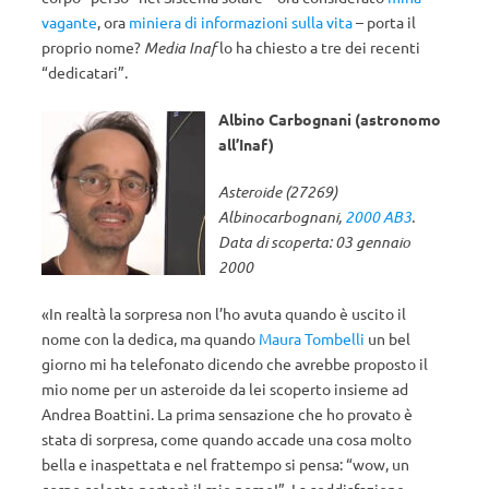
vagante
, ora
miniera di informazioni sulla vita
– porta il
proprio nome?
Media Inaf
lo ha chiesto a tre dei recenti
“dedicatari”.
Albino Carbognani (astronomo
all’Inaf)
Asteroide (27269)
Albinocarbognani,
2000 AB3
.
Data di scoperta: 03 gennaio
2000
«In realtà la sorpresa non l’ho avuta quando è uscito il
nome con la dedica, ma quando
Maura Tombelli
un bel
giorno mi ha telefonato dicendo che avrebbe proposto il
mio nome per un asteroide da lei scoperto insieme ad
Andrea Boattini. La prima sensazione che ho provato è
stata di sorpresa, come quando accade una cosa molto
bella e inaspettata e nel frattempo si pensa: “wow, un