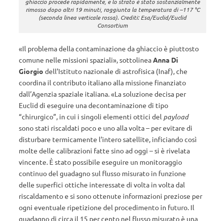
ghiaccio procede rapidamente, e lo strato è stato sostanzialmente
rimosso dopo altri 19 minuti, raggiunta la temperatura di –117 °C
(seconda linea verticale rossa). Crediti: Esa/Euclid/Euclid
Consortium
«Il problema della contaminazione da ghiaccio è piuttosto
comune nelle missioni spaziali», sottolinea
Anna Di
Giorgio
dell’Istituto nazionale di astrofisica (Inaf), che
coordina il contributo italiano alla missione finanziato
dall’Agenzia spaziale italiana. «La soluzione decisa per
Euclid di eseguire una decontaminazione di tipo
“chirurgico”, in cui i singoli elementi ottici del
payload
sono stati riscaldati poco e uno alla volta – per evitare di
disturbare termicamente l’intero satellite, inficiando così
molte delle calibrazioni fatte sino ad oggi – si è rivelata
vincente. È stato possibile eseguire un monitoraggio
continuo del guadagno sul flusso misurato in funzione
delle superfici ottiche interessate di volta in volta dal
riscaldamento e si sono ottenute informazioni preziose per
ogni eventuale ripetizione del procedimento in futuro. Il
guadagno di circa il 15 per cento nel flusso misurato è una