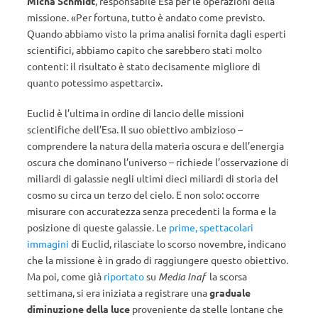
Micha Schmidt
, responsabile Esa per le operazioni della
missione. «Per fortuna, tutto è andato come previsto.
Quando abbiamo visto la prima analisi fornita dagli esperti
scientifici, abbiamo capito che sarebbero stati molto
contenti: il risultato è stato decisamente migliore di
quanto potessimo aspettarci».
Euclid è l’ultima in ordine di lancio delle missioni
scientifiche dell’Esa. Il suo obiettivo ambizioso –
comprendere la natura della materia oscura e dell’energia
oscura che dominano l’universo – richiede l’osservazione di
miliardi di galassie negli ultimi dieci miliardi di storia del
cosmo su circa un terzo del cielo. E non solo: occorre
misurare con accuratezza senza precedenti la forma e la
posizione di queste galassie. Le
prime, spettacolari
immagini
di Euclid, rilasciate lo scorso novembre, indicano
che la missione è in grado di raggiungere questo obiettivo.
Ma poi, come già
riportato
su
Media Inaf
la scorsa
settimana, si era iniziata a registrare una
graduale
diminuzione della luce
proveniente da stelle lontane che