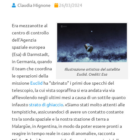
Claudia Mignone
26/03/2024
Era mezzanotte al
centro di controllo
dell’Agenzia
spaziale europea
(Esa) di Darmstadt,
in Germania, quando
il team che coordina
Illustrazione artistica del satellite
Euclid. Crediti: Esa
le operazioni della
missione
Euclid
ha “sbrinato” i primi due specchi del
telescopio, la cui vista sopraffina si era andata via via
affievolendo negli ultimi mesi a causa di un sottile quanto
infausto
strato di ghiaccio
. «Siamo stati molto attenti alle
tempistiche, assicurandoci di avere un contatto costante
tra la sonda spaziale e la nostra stazione di terra a
Malargüe, in Argentina, in modo da poter essere pronti a
reagire in tempo reale in caso di anomalie», racconta