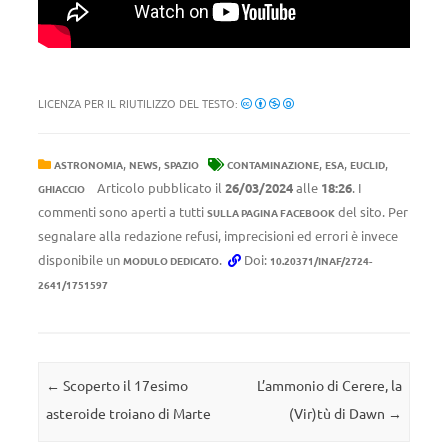
LICENZA PER IL RIUTILIZZO DEL TESTO:
,
,
,
,
,
ASTRONOMIA
NEWS
SPAZIO
CONTAMINAZIONE
ESA
EUCLID
Articolo pubblicato il
26/03/2024
alle
18:26
. I
GHIACCIO
commenti sono aperti a tutti
del sito. Per
SULLA PAGINA FACEBOOK
segnalare alla redazione refusi, imprecisioni ed errori è invece
disponibile un
.
Doi:
MODULO DEDICATO
10.20371/INAF/2724-
2641/1751597
Navigazione articolo
←
Scoperto il 17esimo
L’ammonio di Cerere, la
asteroide troiano di Marte
(Vir)tù di Dawn
→