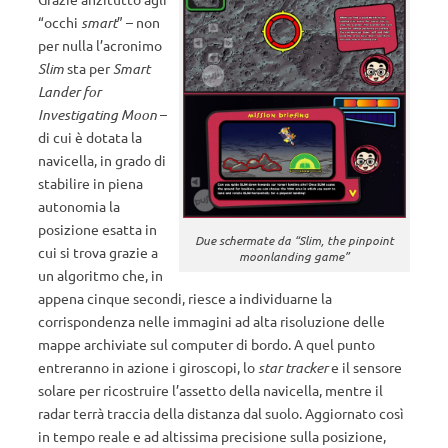
“occhi
smart
” – non
per nulla l’acronimo
Slim
sta per
Smart
Lander for
Investigating Moon
–
di cui è dotata la
navicella, in grado di
stabilire in piena
autonomia la
posizione esatta in
Due schermate da “Slim, the pinpoint
cui si trova grazie a
moonlanding game”
un algoritmo che, in
appena cinque secondi, riesce a individuarne la
corrispondenza nelle immagini ad alta risoluzione delle
mappe archiviate sul computer di bordo. A quel punto
entreranno in azione i giroscopi, lo
star tracker
e il sensore
solare per ricostruire l’assetto della navicella, mentre il
radar terrà traccia della distanza dal suolo. Aggiornato così
in tempo reale e ad altissima precisione sulla posizione,