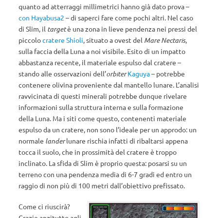
quanto ad atterraggi millimetrici hanno già dato prova –
con Hayabusa2
– di saperci fare come pochi altri. Nel caso
di Slim, il
target
è una zona in lieve pendenza nei pressi del
piccolo
cratere Shioli
, situato a ovest del
Mare Nectaris
,
sulla faccia della Luna a noi visibile. Esito di un impatto
abbastanza recente, il materiale espulso dal cratere –
stando alle osservazioni dell’
orbiter
Kaguya
– potrebbe
contenere olivina proveniente dal mantello lunare. L’analisi
ravvicinata di questi minerali potrebbe dunque rivelare
informazioni sulla struttura interna e sulla formazione
della Luna. Ma i siti come questo, contenenti materiale
espulso da un cratere, non sono l’ideale per un approdo: un
normale
lander
lunare rischia infatti di ribaltarsi appena
tocca il suolo, che in prossimità del cratere è troppo
inclinato. La sfida di Slim è proprio questa: posarsi su un
terreno con una pendenza media di 6-7 gradi ed entro un
raggio di non più di 100 metri dall’obiettivo prefissato.
Come ci riuscirà?
Grazie anzitutto agli