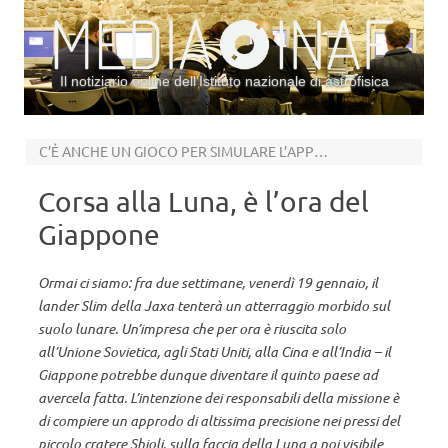
Il notiziario online dell’Istituto nazionale di astrofisica
Vai al contenuto
C’È ANCHE UN GIOCO PER SIMULARE L’APPRODO: “THE PINPOINT MOONLANDING GAME”
Corsa alla Luna, è l’ora del
Giappone
Ormai ci siamo: fra due settimane, venerdì 19 gennaio, il
lander Slim della Jaxa tenterà un atterraggio morbido sul
suolo lunare. Un’impresa che per ora è riuscita solo
all’Unione Sovietica, agli Stati Uniti, alla Cina e all’India – il
Giappone potrebbe dunque diventare il quinto paese ad
avercela fatta. L’intenzione dei responsabili della missione è
di compiere un approdo di altissima precisione nei pressi del
piccolo cratere Shioli, sulla faccia della Luna a noi visibile