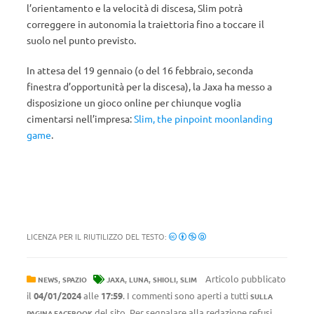
l’orientamento e la velocità di discesa, Slim potrà
correggere in autonomia la traiettoria fino a toccare il
suolo nel punto previsto.
In attesa del 19 gennaio (o del 16 febbraio, seconda
finestra d’opportunità per la discesa), la Jaxa ha messo a
disposizione un gioco online per chiunque voglia
cimentarsi nell’impresa:
Slim, the pinpoint moonlanding
game
.
LICENZA PER IL RIUTILIZZO DEL TESTO:
,
,
,
,
Articolo pubblicato
NEWS
SPAZIO
JAXA
LUNA
SHIOLI
SLIM
il
04/01/2024
alle
17:59
. I commenti sono aperti a tutti
SULLA
del sito. Per segnalare alla redazione refusi,
PAGINA FACEBOOK