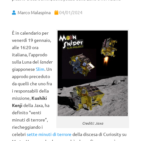
Marco Malaspina
04/01/2024
È in calendario per
venerdì 19 gennaio,
alle 16:20 ora
italiana, l’approdo
sulla Luna del
lander
giapponese
Slim
. Un
approdo preceduto
da quelli che uno fra
i responsabili della
missione,
Kushiki
Kenji
della Jaxa, ha
definito “venti
minuti di terrore”,
Crediti: Jaxa
riecheggiando i
celebri
sette minuti di terrore
della discesa di Curiosity su