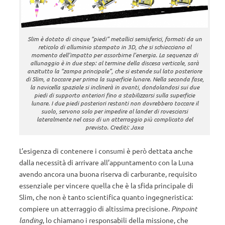
Slim è dotato di cinque “piedi” metallici semisferici, formati da un
reticolo di alluminio stampato in 3D, che si schiacciano al
momento dell’impatto per assorbirne l’energia. La sequenza di
allunaggio è in due step: al termine della discesa verticale, sarà
anzitutto la “zampa principale”, che si estende sul lato posteriore
di Slim, a toccare per prima la superficie lunare. Nella seconda fase,
la navicella spaziale si inclinerà in avanti, dondolandosi sui due
piedi di supporto anteriori fino a stabilizzarsi sulla superficie
lunare. I due piedi posteriori restanti non dovrebbero toccare il
suolo, servono solo per impedire al lander di rovesciarsi
lateralmente nel caso di un atterraggio più complicato del
previsto. Crediti: Jaxa
L’esigenza di contenere i consumi è però dettata anche
dalla necessità di arrivare all’appuntamento con la Luna
avendo ancora una buona riserva di carburante, requisito
essenziale per vincere quella che è la sfida principale di
Slim, che non è tanto scientifica quanto ingegneristica:
compiere un atterraggio di altissima precisione.
Pinpoint
landing
, lo chiamano i responsabili della missione, che