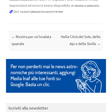
imprecisioni ed errori è invece disponibile un
.
MODULO DEDICATO
Doi:
10.20371/INAF/2724-2641/1747989
Navigazione articolo
←
Ricetta per un’insalata
Nella Città del Sole, delle
spaziale
Api e delle Stelle
→
Iscriviti alla newsletter