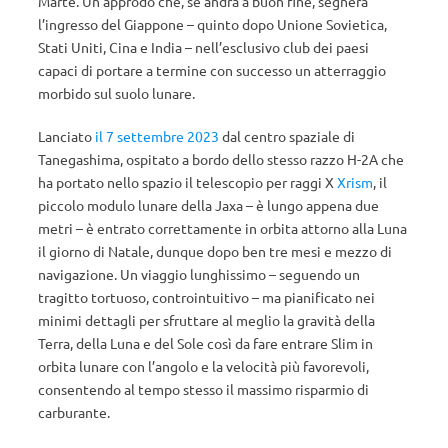
Marte. Un approdo che, se andrà a buon fine, segnerà
l’ingresso del Giappone – quinto dopo Unione Sovietica,
Stati Uniti, Cina e India – nell’esclusivo club dei paesi
capaci di portare a termine con successo un atterraggio
morbido sul suolo lunare.
Lanciato
il 7 settembre 2023
dal centro spaziale di
Tanegashima, ospitato a bordo dello stesso razzo H-2A che
ha portato nello spazio il telescopio per raggi X
Xrism
, il
piccolo modulo lunare della Jaxa – è lungo appena due
metri – è entrato correttamente in orbita attorno alla Luna
il giorno di Natale, dunque dopo ben tre mesi e mezzo di
navigazione. Un viaggio lunghissimo – seguendo un
tragitto tortuoso, controintuitivo – ma pianificato nei
minimi dettagli per sfruttare al meglio la gravità della
Terra, della Luna e del Sole così da fare entrare Slim in
orbita lunare con l’angolo e la velocità più favorevoli,
consentendo al tempo stesso il massimo risparmio di
carburante.