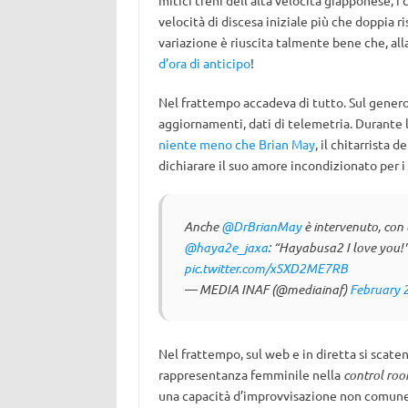
mitici treni dell’alta velocità giapponese, i 
velocità di discesa iniziale più che doppia r
variazione è riuscita talmente bene che, all
d’ora di anticipo
!
Nel frattempo accadeva di tutto. Sul gener
aggiornamenti, dati di telemetria. Durante 
niente meno che Brian May
, il chitarrista
dichiarare il suo amore incondizionato per 
Anche
@DrBrianMay
è intervenuto, con 
@haya2e_jaxa
: “Hayabusa2 I love you!
pic.twitter.com/xSXD2ME7RB
— MEDIA INAF (@mediainaf)
February 
Nel frattempo, sul web e in diretta si scate
rappresentanza femminile nella
control ro
una capacità d’improvvisazione non comune, 