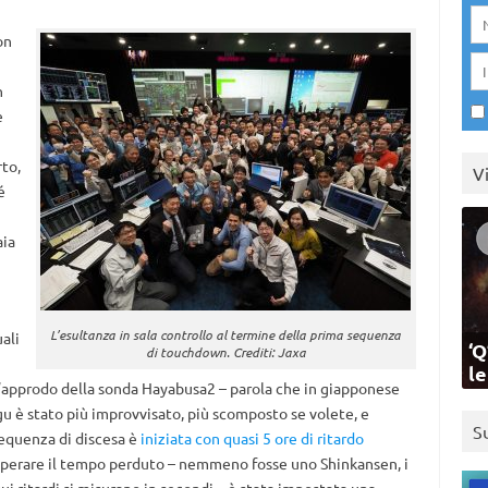
on
n
e
rto,
V
é
aia
L’esultanza in sala controllo al termine della prima sequenza
ali
‘Q
di touchdown. Crediti: Jaxa
l
 l’approdo della sonda Hayabusa2 – parola che in giapponese
ugu è stato più improvvisato, più scomposto se volete, e
S
sequenza di discesa è
iniziata con quasi 5 ore di ritardo
recuperare il tempo perduto – nemmeno fosse uno Shinkansen, i