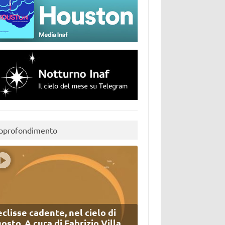
pprofondimento
eclisse cadente, nel cielo di
osto. A cura di Fabrizio Villa