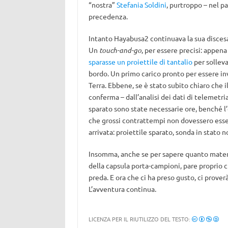
“nostra”
Stefania Soldini
, purtroppo – nel pa
precedenza.
Intanto Hayabusa2 continuava la sua discesa
Un
touch-and-go
, per essere precisi: appena
sparasse un proiettile di tantalio
per solleva
bordo. Un primo carico pronto per essere inv
Terra. Ebbene, se è stato subito chiaro che 
conferma – dall’analisi dei dati di telemetri
sparato sono state necessarie ore, benché l
che grossi contrattempi non dovessero esser
arrivata: proiettile sparato, sonda in stato 
Insomma, anche se per sapere quanto materia
della capsula porta-campioni, pare proprio ch
preda. E ora che ci ha preso gusto, ci prover
L’avventura continua.
LICENZA PER IL RIUTILIZZO DEL TESTO: