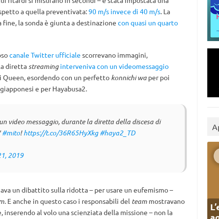
cui ritardi si misurano in secondi – è stata impostata una
ispetto a quella preventivata:
90 m/s invece di 40 m/s
. La
a fine, la sonda è giunta a destinazione
con quasi un quarto
oso
canale Twitter ufficiale
scorrevano immagini,
la diretta
streaming
interveniva con un videomessaggio
 dei Queen, esordendo con un perfetto
konnichi wa
per poi
i giapponesi e per Hayabusa2.
un video messaggio, durante la diretta della discesa di
A
"
#mito
!
https://t.co/36R65HyXkg
#haya2_TD
21, 2019
nava un dibattito sulla ridotta – per usare un eufemismo –
om
. E anche in questo caso i responsabili del
team
mostravano
L’
inserendo al volo una scienziata della missione – non la
ag