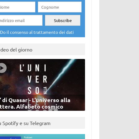
Do il consenso al trattamento dei dati
ideo del giorno
’ di Quasar - L'universo alla
ettera. Alfabeto cosmico
u Spotify e su Telegram