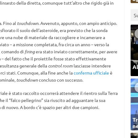
linsesto della diretta, comunque tutt’altro che rigido già in
S
. Fino al
touchdown
. Avvenuto, appunto, con ampio anticipo.
 sfiorato il suolo dell’asteroide, era previsto che la sonda
re una nube di materiale da raccogliere e incamerare a
iato – a missione completata, fra circa un anno – verso la
il comando di
firing
era stato inviato correttamente, per avere
a – del fatto che il proiettile fosse stato effettivamente
’esultanza generale della
control room
lasciasse intendere
Al
ci stati. Comunque, alla fine anche la
conferma ufficiale
è
nominale,
touchdown
concluso con successo.
le è stato raccolto occorrerà attendere il rientro sulla Terra
e il “falco pellegrino” sia riuscito ad agguantare la sua
à di nuovo. A bordo c’è spazio per altri due campioni.
Tr
ne