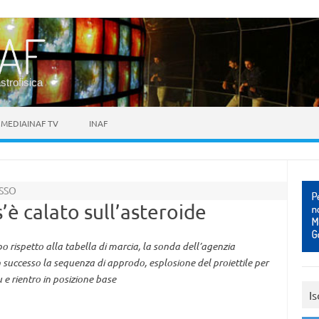
astrofisica
MEDIAINAF TV
INAF
SSO
s’è calato sull’asteroide
o rispetto alla tabella di marcia, la sonda dell’agenzia
uccesso la sequenza di approdo, esplosione del proiettile per
 e rientro in posizione base
Is