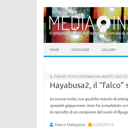
Il notiziario online dell’Istituto nazionale di 
Vai al contenuto
HOME
CATEGORIE
GALLERY
IL PRIMO TOUCHDOWN HA AVUTO SUCCE
Hayabusa2, il “falco” 
La scorsa notte, con qualche minuto di anticip
spaziale giapponese Jaxa ha completato con s
la raccolta di un campione del suolo di Ryugu
Marco Malaspina
22/02/2019