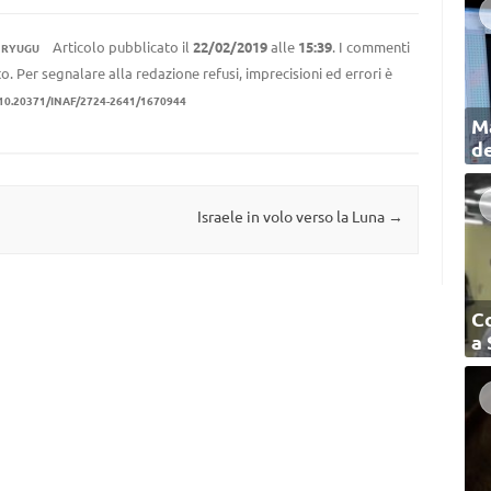
,
Articolo pubblicato il
22/02/2019
alle
15:39
. I commenti
RYUGU
to. Per segnalare alla redazione refusi, imprecisioni ed errori è
10.20371/INAF/2724-2641/1670944
Ma
de
Israele in volo verso la Luna
→
C
a