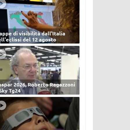
ppe di visibilità dall’Italia
ll'eclissi del 12 agosto
ospar 2026, Roberto Ragazzoni
 Sky Tg24