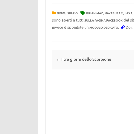
,
,
,
NEWS
SPAZIO
BRIAN MAY
HAYABUSA 2
JAXA
sono aperti a tutti
del si
SULLA PAGINA FACEBOOK
invece disponibile un
.
Doi:
MODULO DEDICATO
Navigazione articolo
←
I tre giorni dello Scorpione