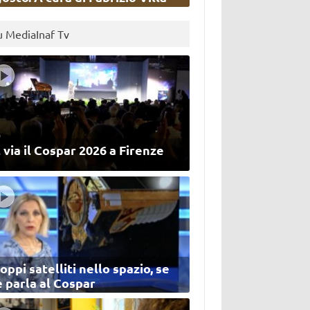
u MediaInaf Tv
 via il Cospar 2026 a Firenze
oppi satelliti nello spazio, se
 parla al Cospar