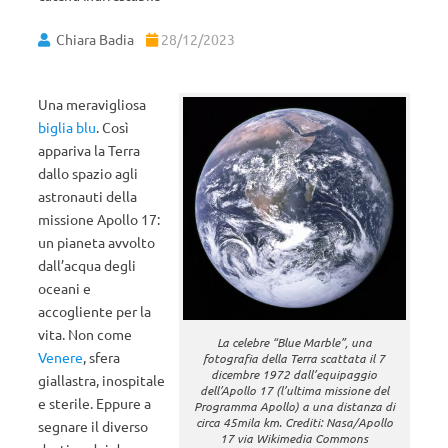
Chiara Badia
28/12/2023
Una meravigliosa
biglia blu
. Così
appariva la Terra
dallo spazio agli
astronauti della
missione Apollo 17:
un pianeta avvolto
dall’acqua degli
oceani e
accogliente per la
vita. Non come
La celebre “Blue Marble”, una
Venere
, sfera
fotografia della Terra scattata il 7
dicembre 1972 dall’equipaggio
giallastra, inospitale
dell’Apollo 17 (l’ultima missione del
e sterile. Eppure a
Programma Apollo) a una distanza di
circa 45mila km. Crediti: Nasa/Apollo
segnare il diverso
17 via Wikimedia Commons