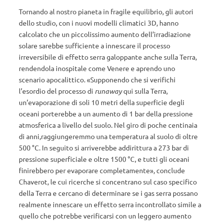
Tornando al nostro pianeta in fragile equilibrio, gli autori
dello studio, con i nuovi modelli climatici 3D, hanno
calcolato che un piccolissimo aumento dell’irradiazione
solare sarebbe sufficiente a innescare il processo
irreversibile di effetto serra galoppante anche sulla Terra,
rendendola inospitale come Venere e aprendo uno
scenario apocalittico. «Supponendo che si verifichi
l’esordio del processo di
runaway
qui sulla Terra,
un’evaporazione di soli 10 metri della superficie degli
oceani porterebbe a un aumento di 1 bar della pressione
atmosferica a livello del suolo. Nel giro di poche centinaia
di anni,raggiungeremmo una temperatura al suolo di oltre
500 °C. In seguito si arriverebbe addirittura a 273 bar di
pressione superficiale e oltre 1500 °C, e tutti gli oceani
finirebbero per evaporare completamente», conclude
Chaverot, le cui ricerche si concentrano sul caso specifico
della Terra e cercano di determinare se i gas serra possano
realmente innescare un effetto serra incontrollato simile a
quello che potrebbe verificarsi con un leggero aumento