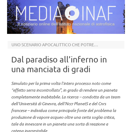
Il notiziario online dell’Istituto nazionale di astrofisica
Vai al contenuto
UNO SCENARIO APOCALITTICO CHE POTREBBE VERIFICARSI ANCHE SULLA TERRA
Dal paradiso all’inferno in
una manciata di gradi
Simulato per la prima volta l’intero processo noto come
“effetto serra incontrollato”, in grado di rendere un pianeta
completamente inabitabile. La ricerca – condotta da un team
dell’Università di Ginevra, dell’Nccr PlanetS e del Cnrs
francese – individua come principale fonte del problema la
produzione di vapore acqueo oltre una certa soglia critica,
tale da innescare in un pianeta una sorta di reazione a
catena inarrestabile