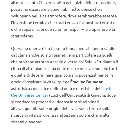
alterata», nota Chaverot. «Fin dall’inizio della transizione,
possiamo osservare alcune nubi molto dense che si
sviluppano nell’alta atmosfera, dove sembrerebbe assente
l’inversione termica che caratterizza l’atmosfera terrestre
e che separa i suoi due strati principali – la troposfera e la
stratosfera».
Questa scoperta è un tassello fondamentale per lo studio
del clima anche su altri pianeti, e in particolare su quelli
che orbitano attorno a stelle diverse dal Sole. «Studiando il
clima di altri pianeti, una delle nostre motivazioni più forti
è quella di determinare quanto siano potenzialmente in
grado di ospitare la vita», spiega
Émeline Bolmont
,
astrofisica co-autrice dello studio e direttrice del
Life in
the Universe Center
(Luc) dell’Università di Ginevra, dove
si conducono progetti di ricerca interdisciplinari
all’avanguardia sulle origini della vita sulla Terra e sulla
ricerca di vita altrove, sia nel Sistema solare che in altri
sistemi planetari.