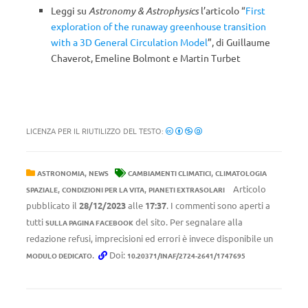
Leggi su
Astronomy & Astrophysics
l’articolo “
First
exploration of the runaway greenhouse transition
with a 3D General Circulation Model
”, di Guillaume
Chaverot, Emeline Bolmont e Martin Turbet
LICENZA PER IL RIUTILIZZO DEL TESTO:
,
,
ASTRONOMIA
NEWS
CAMBIAMENTI CLIMATICI
CLIMATOLOGIA
,
,
Articolo
SPAZIALE
CONDIZIONI PER LA VITA
PIANETI EXTRASOLARI
pubblicato il
28/12/2023
alle
17:37
. I commenti sono aperti a
tutti
del sito. Per segnalare alla
SULLA PAGINA FACEBOOK
redazione refusi, imprecisioni ed errori è invece disponibile un
.
Doi:
MODULO DEDICATO
10.20371/INAF/2724-2641/1747695