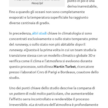
punto in poi è una
Nasa/Jpl
deriva inarrestabile,
fino a quando gli oceani non sono completamente
evaporati e la temperatura superficiale ha raggiunto
diverse centinaia di gradi».
In precedenza,
altri studi
chiave in climatologia si sono
concentrati esclusivamente o sullo stato temperato
prima
del
runaway
, o sullo stato non più abitabile
dopo
il
runaway
. «Questa è la prima volta in cui un team studia la
transizione stessa con un modello climatico globale 3D e
verifica come il clima e l’atmosfera si evolvono durante
questo processo», sottolinea
Martin Turbet
, ricercatore
presso i laboratori Cnrs di Parigi e Bordeaux, coautore dello
studio.
Uno dei punti chiave dello studio descrive la comparsa di
un
pattern
di nubi molto particolare, che aumenterebbe
l’effetto serra incontrollato e renderebbe il processo
irreversibile. «La struttura dell’atmosfera è profondamente