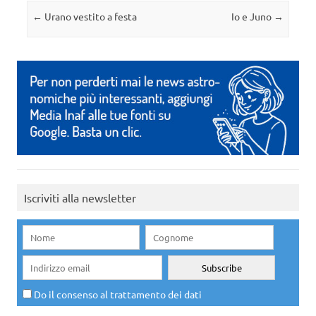
Navigazione articolo
←
Urano vestito a festa
Io e Juno
→
Iscriviti alla newsletter
Do il consenso al trattamento dei dati