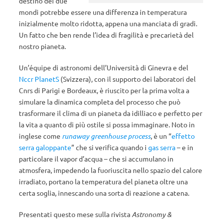
destino dei due
mondi potrebbe essere una differenza in temperatura
inizialmente molto ridotta, appena una manciata di gradi.
Un fatto che ben rende l’idea di fragilità e precarietà del
nostro pianeta.
Un’équipe di astronomi dell’Università di Ginevra e del
Nccr PlanetS
(Svizzera), con il supporto dei laboratori del
Cnrs di Parigi e Bordeaux, è riuscito per la prima volta a
simulare la dinamica completa del processo che può
trasformare il clima di un pianeta da idilliaco e perfetto per
la vita a quanto di più ostile si possa immaginare. Noto in
inglese come
runaway greenhouse process
, è un “
effetto
serra galoppante
” che si verifica quando i
gas serra
– e in
particolare il vapor d’acqua – che si accumulano in
atmosfera, impedendo la fuoriuscita nello spazio del calore
irradiato, portano la temperatura del pianeta oltre una
certa soglia, innescando una sorta di reazione a catena.
Presentati questo mese sulla rivista
Astronomy &