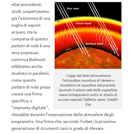
«Dai precedenti
studi, sospettavamo
già l’esistenza di una
soglia di vapore
acqueo, ma la
comparsa di questo
pattern
di nubi è una
vera sorpresa»,
continua Bolmont.
«Abbiamo anche
studiato in parallelo
I raggi del Sole attraversano
come questo
l’atmosfera nuvolosa di Venere e
riscaldano la superficie del pianeta.
pattern
di nubi possa
Quando il calore sale dalla superficie,
creare una firma
viene intrappolato sotto lo strato di
nuvole creando l’effetto serra. Crediti:
specifica, o
Esa
”impronta digitale”,
rilevabile durante l’osservazione delle atmosfere degli
esopianeti». Una firma che, secondo Turbet, la prossima
generazione di strumenti sarà in grado di rilevare.