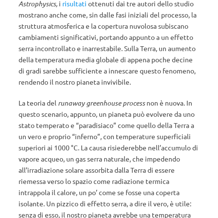
Astrophysics,
i
risultati
ottenuti dai tre autori dello studio
mostrano anche come, sin dalle fasi iniziali del processo, la
struttura atmosferica e la copertura nuvolosa subiscano
cambiamenti significativi, portando appunto a un effetto
serra incontrollato e inarrestabile. Sulla Terra, un aumento
della temperatura media globale di appena poche decine
di gradi sarebbe sufficiente a innescare questo fenomeno,
rendendo il nostro pianeta invivibile.
La teoria del
runaway greenhouse process
non è nuova. In
questo scenario, appunto, un pianeta può evolvere da uno
stato temperato e “paradisiaco” come quello della Terra a
un vero e proprio “inferno”, con temperature superficiali
superiori ai 1000 °C. La causa risiederebbe nell’accumulo di
vapore acqueo, un gas serra naturale, che impedendo
all’irradiazione solare assorbita dalla Terra di essere
riemessa verso lo spazio come radiazione termica
intrappola il calore, un po’ come se fosse una coperta
isolante. Un pizzico di effetto serra, a dire il vero, è utile:
senza di esso, il nostro pianeta avrebbe una temperatura