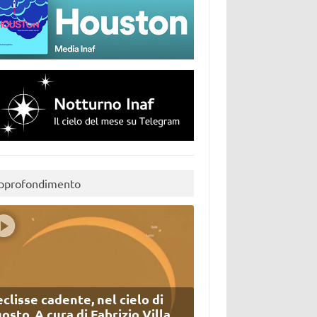
pprofondimento
eclisse cadente, nel cielo di
osto. A cura di Fabrizio Villa