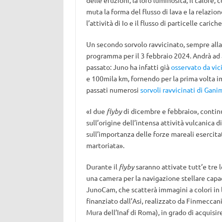
delle eruzioni, la loro luminosità, il calore,
muta la forma del flusso di lava e la relazion
l’attività di Io e il flusso di particelle cari
Un secondo sorvolo ravvicinato, sempre alla 
programma per il 3 febbraio 2024. Andrà ad 
passato: Juno ha infatti già
osservato da vici
e 100mila km, fornendo per la prima volta im
passati numerosi
sorvoli ravvicinati di Gan
«I due
flyby
di dicembre e febbraio», contin
sull’origine dell’intensa attività vulcanica d
sull’importanza delle forze mareali esercit
martoriata».
Durante il
flyby
saranno attivate tutt’e tre 
una camera per la navigazione stellare capace
JunoCam, che scatterà immagini a colori in l
finanziato dall’Asi, realizzato da Finmeccani
Mura dell’Inaf di Roma), in grado di acquisir