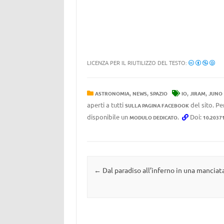
LICENZA PER IL RIUTILIZZO DEL TESTO:
,
,
,
,
ASTRONOMIA
NEWS
SPAZIO
IO
JIRAM
JUNO
aperti a tutti
del sito. Pe
SULLA PAGINA FACEBOOK
disponibile un
.
Doi:
MODULO DEDICATO
10.2037
Navigazione articolo
←
Dal paradiso all’inferno in una manciata