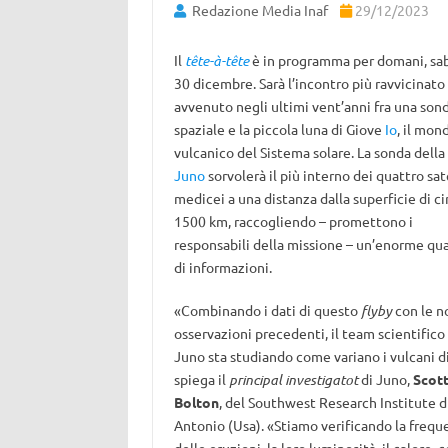
Redazione Media Inaf
29/12/2023
Il
tête-à-tête
è in programma per domani, sa
30 dicembre. Sarà l’incontro più ravvicinato
avvenuto negli ultimi vent’anni fra una son
spaziale e la piccola luna di Giove
Io
, il mon
vulcanico del Sistema solare. La sonda della
Juno
sorvolerà il più interno dei quattro sate
medicei a una distanza dalla superficie di ci
1500 km, raccogliendo – promettono i
responsabili della missione – un’enorme qu
di informazioni.
«Combinando i dati di questo
flyby
con le n
osservazioni precedenti, il team scientifico 
Juno sta studiando come variano i vulcani di
spiega il
principal investigatot
di Juno,
Scot
Bolton
, del Southwest Research Institute d
Antonio (Usa). «Stiamo verificando la frequ