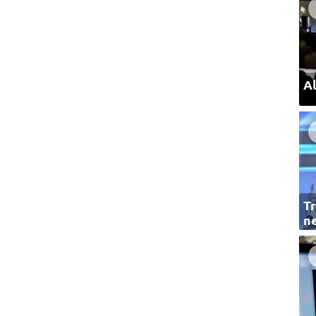
Al
Tr
ne