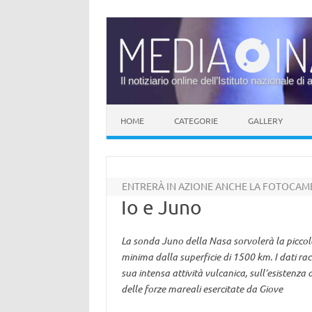
Il notiziario online dell’Istituto nazionale di 
Vai al contenuto
HOME
CATEGORIE
GALLERY
ENTRERÀ IN AZIONE ANCHE LA FOTOCAMER
Io e Juno
La sonda Juno della Nasa sorvolerà la picco
minima dalla superficie di 1500 km. I dati rac
sua intensa attività vulcanica, sull’esistenz
delle forze mareali esercitate da Giove