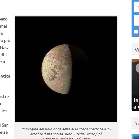
bato
 mai
da
do più
 Nasa
V
lliti
rca
antità
ostre
In
di
a 
 Io»,
t
S
i San
Immagine del polo nord della di Io stata scattata il 15
enza
ottobre dalla sonda Juno. Crediti: Nasa/Jpl-
Caltech/Swri/Msss, Ted Stryk