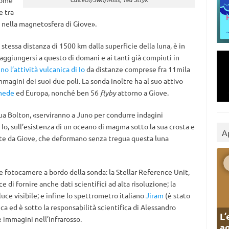
 come
e tra
che nella magnetosfera di Giove».
stessa distanza di 1500 km dalla superficie della luna, è in
aggiungersi a questo di domani e ai tanti già compiuti in
no l’attività vulcanica di Io
da distanze comprese fra 11mila
magini dei suoi due poli. La sonda inoltre ha al suo attivo
imede
ed Europa, nonché ben 56
flyby
attorno a Giove.
ua Bolton, «serviranno a Juno per condurre indagini
i Io, sull’esistenza di un oceano di magma sotto la sua crosta e
A
ate da Giove, che deformano senza tregua questa luna
le fotocamere a bordo della sonda: la Stellar Reference Unit,
 di fornire anche dati scientifici ad alta risoluzione; la
uce visibile; e infine lo spettrometro italiano
Jiram
(è stato
ca ed è sotto la responsabilità scientifica di Alessandro
L’
e immagini nell’infrarosso.
ag