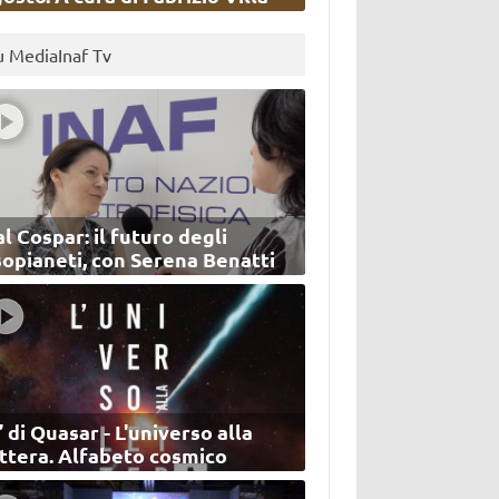
u MediaInaf Tv
l Cospar: il futuro degli
sopianeti, con Serena Benatti
’ di Quasar - L'universo alla
ettera. Alfabeto cosmico