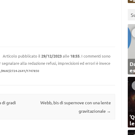
S
Articolo pubblicato il
29/12/2023
alle
18:55
. I commenti sono
Da
r segnalare alla redazione refusi, imprecisioni ed errori è invece
e
1/INAF/2724-2641/1747850
 di gradi
Webb, bis di supernove con una lente
gravitazionale
→
‘Q
l