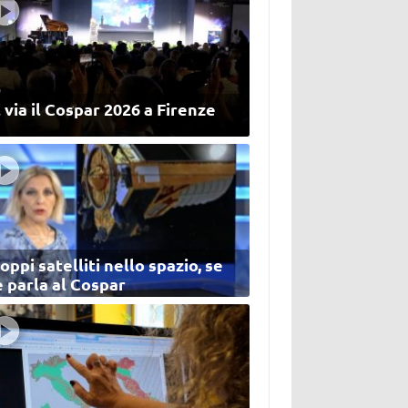
 via il Cospar 2026 a Firenze
oppi satelliti nello spazio, se
 parla al Cospar