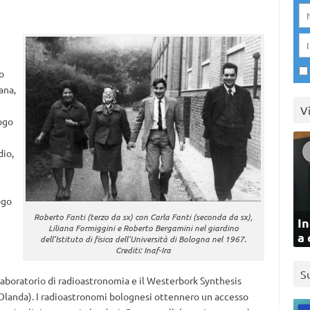
o
ana,
V
ogo
dio,
ogo
Roberto Fanti (terzo da sx) con Carla Fanti (seconda da sx),
In
Liliana Formiggini e Roberto Bergamini nel giardino
a 
dell’Istituto di fisica dell’Università di Bologna nel 1967.
Crediti: Inaf-Ira
S
Laboratorio di radioastronomia e il Westerbork Synthesis
landa). I radioastronomi bolognesi ottennero un accesso