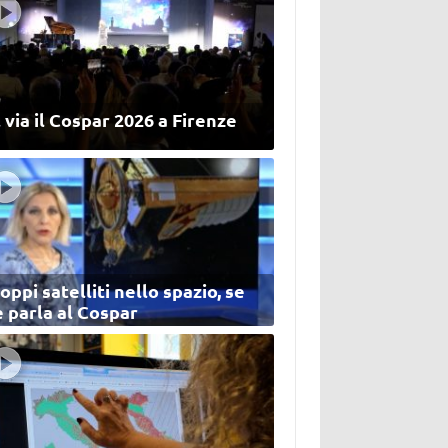
 via il Cospar 2026 a Firenze
oppi satelliti nello spazio, se
 parla al Cospar