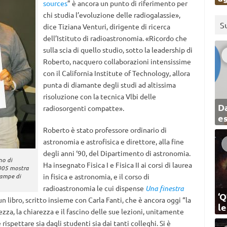
sources
” è ancora un punto di riferimento per
chi studia l’evoluzione delle radiogalassie»,
S
dice Tiziana Venturi, dirigente di ricerca
dell’Istituto di radioastronomia. «Ricordo che
sulla scia di quello studio, sotto la leadership di
Roberto, nacquero collaborazioni intensissime
con il California Institute of Technology, allora
punta di diamante degli studi ad altissima
risoluzione con la tecnica Vlbi delle
Da
radiosorgenti compatte».
e
Roberto è stato professore ordinario di
astronomia e astrofisica e direttore, alla fine
degli anni ‘90, del Dipartimento di astronomia.
no di
Ha insegnato Fisica I e Fisica II ai corsi di laurea
2005 mostra
tampe di
in fisica e astronomia, e il corso di
radioastronomia le cui dispense
Una finestra
‘Q
 libro, scritto insieme con Carla Fanti, che è ancora oggi “la
l
ezza, la chiarezza e il fascino delle sue lezioni, unitamente
rispettare sia dagli studenti sia dai tanti colleghi. Si è