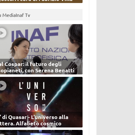
u MediaInaf Tv
l Cospar: il futuro degli
sopianeti, con Serena Benatti
’ di Quasar - L'universo alla
ettera. Alfabeto cosmico