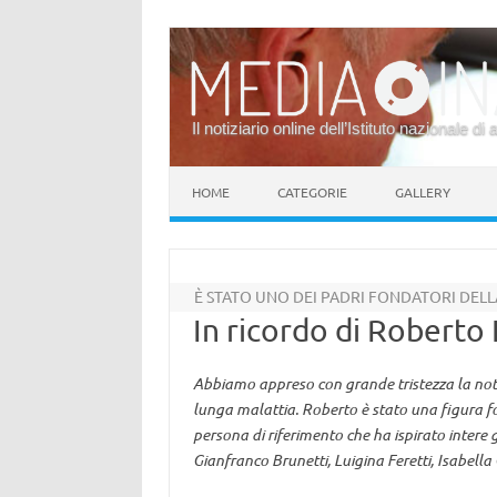
Il notiziario online dell’Istituto nazionale di 
Vai al contenuto
HOME
CATEGORIE
GALLERY
È STATO UNO DEI PADRI FONDATORI DEL
In ricordo di Roberto 
Abbiamo appreso con grande tristezza la notiz
lunga malattia. Roberto è stato una figura f
persona di riferimento che ha ispirato intere 
Gianfranco Brunetti, Luigina Feretti, Isabella