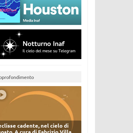
pprofondimento
eclisse cadente, nel cielo di
osto. A cura di Fabrizio Villa