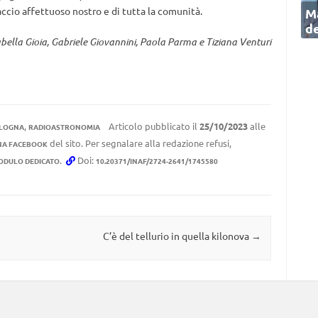
raccio affettuoso nostro e di tutta la comunità.
Ma
de
sabella Gioia, Gabriele Giovannini, Paola Parma e Tiziana Venturi
,
Articolo pubblicato il
25/10/2023
alle
OLOGNA
RADIOASTRONOMIA
del sito. Per segnalare alla redazione refusi,
NA FACEBOOK
.
Doi:
ODULO DEDICATO
10.20371/INAF/2724-2641/1745580
C’è del tellurio in quella kilonova
→