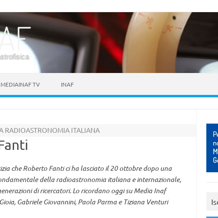
astrofisica
MEDIAINAF TV
INAF
LA RADIOASTRONOMIA ITALIANA
Fanti
ia che Roberto Fanti ci ha lasciato il 20 ottobre dopo una
ondamentale della radioastronomia italiana e internazionale,
generazioni di ricercatori. Lo ricordano oggi su Media Inaf
Is
 Gioia, Gabriele Giovannini, Paola Parma e Tiziana Venturi