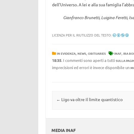
dell’Universo. A lei e alla sua famiglia l’abb
Gianfranco Brunetti, Luigina Feretti, I
LICENZA PER IL RIUTILIZZO DEL TESTO:
,
,
,
IN EVIDENZA
NEWS
OBITUARIES
INAF
IRA B
18:35
. I commenti sono aperti a tutti
SULLA PAGI
imprecisioni ed errori è invece disponibile un
M
Navigazione articolo
←
Ligo va oltre il limite quantistico
MEDIA INAF