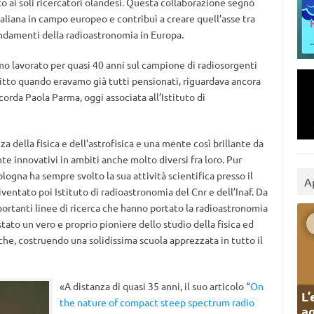
o ai soli ricercatori olandesi. Questa collaborazione segnò
taliana in campo europeo e contribuì a creare quell’asse tra
ondamenti della radioastronomia in Europa.
mo lavorato per quasi 40 anni sul campione di radiosorgenti
critto quando eravamo già tutti pensionati, riguardava ancora
corda Paola Parma, oggi associata all’Istituto di
della fisica e dell’astrofisica e una mente così brillante da
e innovativi in ambiti anche molto diversi fra loro. Pur
logna ha sempre svolto la sua attività scientifica presso il
A
ventato poi Istituto di radioastronomia del Cnr e dell’Inaf. Da
mportanti linee di ricerca che hanno portato la radioastronomia
 stato un vero e proprio pioniere dello studio della fisica ed
che, costruendo una solidissima scuola apprezzata in tutto il
«A distanza di quasi 35 anni, il suo articolo “
On
L’
the nature of compact steep spectrum radio
ag