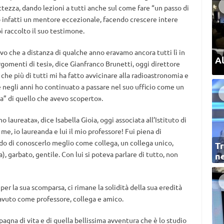
tezza, dando lezioni a tutti anche sul come fare “un passo di
ato infatti un mentore eccezionale, facendo crescere intere
 raccolto il suo testimone.
bravo che a distanza di qualche anno eravamo ancora tutti lì in
Al
 argomenti di tesi», dice Gianfranco Brunetti, oggi direttore
 che più di tutti mi ha fatto avvicinare alla radioastronomia e
 negli anni ho continuato a passare nel suo ufficio come un
a” di quello che avevo scoperto».
 laureata», dice Isabella Gioia, oggi associata all’Istituto di
me, io laureanda e lui il mio professore! Fui piena di
do di conoscerlo meglio come collega, un collega unico,
Tr
), garbato, gentile. Con lui si poteva parlare di tutto, non
ne
er la sua scomparsa, ci rimane la solidità della sua eredità
o avuto come professore, collega e amico.
gna di vita e di quella bellissima avventura che è lo studio