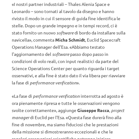
«I nostri partner industriali – Thales Alenia Space e
Leonardo – sono tornati al tavolo da disegno e hanno
rivisto il modo in cui il sensore di guida fine identifica le
stelle. Dopo un grande impegno e in tempi record, ci è
stato fornito un nuovo
software
di bordo da installare sulla
navicella», commenta
Micha Schmidt
, Euclid Spacecraft
Operations Manager dell’Esa. «Abbiamo testato
l’aggiornamento del
software
passo dopo passo in
condizioni di volo reali, con input realistici da parte del
Science Operations Center per quanto riguarda i target
osservativi, e alla fine è stato dato il via libera per riavviare
la fase di
performance verification
».
«La fase di
performance verification
interrotta ad agosto è
ora pienamente ripresa e tutte le osservazioni vengono
svolte correttamente», aggiunge
Giuseppe Racca
,
project
manager
di Euclid per l’Esa. «Questa fase durerà fino alla
fine di novembre, ma siamo fiduciosi che le prestazioni
della missione si dimostreranno eccezionali e che le
regolari osservazioni scientifiche potranno iniziare