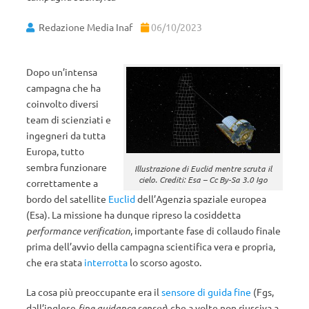
Redazione Media Inaf
06/10/2023
Dopo un’intensa
campagna che ha
coinvolto diversi
team di scienziati e
ingegneri da tutta
Europa, tutto
sembra funzionare
Illustrazione di Euclid mentre scruta il
cielo. Crediti: Esa – Cc By-Sa 3.0 Igo
correttamente a
bordo del satellite
Euclid
dell’Agenzia spaziale europea
(Esa). La missione ha dunque ripreso la cosiddetta
performance verification
, importante fase di collaudo finale
prima dell’avvio della campagna scientifica vera e propria,
che era stata
interrotta
lo scorso agosto.
La cosa più preoccupante era il
sensore di guida fine
(Fgs,
dall’inglese
fine guidance sensor
) che a volte non riusciva a