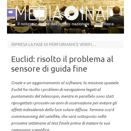
Il notiziario online dell’Istituto nazionale di astrofisica
Vai al contenuto
RIPRESA LA FASE DI PERFORMANCE VERIFICATION
Euclid: risolto il problema al
sensore di guida fine
Grazie a un aggiornamento al software, la missione spaziale
Euclid ha risolto i problemi di navigazione legati al
puntamento del telescopio, mentre in parallelo sono stati
riprogettati i prossimi sei anni di osservazione per evitare gli
effetti indesiderati della luce solare diffusa. Termina così il
commissioning del satellite, che sarà sottoposto nelle
prossime settimane al test finale prima di iniziare la sua
campagna scientifica