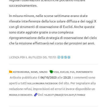
successivamente».
In misura minore, nelle scorse settimane erano state
rilevate interferenze della luce solare diffusa e dei raggi X
con gli strumenti di osservazione di Euclid. Anche queste
sono state aggirate grazie a una complessa
riprogrammazione della strategia di osservazione del cielo
che la missione effettuerà nel corso dei prossimi sei anni.
LICENZA PER IL RIUTILIZZO DEL TESTO:
,
,
,
,
,
ASTRONOMIA
NEWS
SPAZIO
ESA
EUCLID
FGS
PUNTAMENTO
Articolo pubblicato il
06/10/2023
alle
23:25
. I commenti sono
aperti a tutti
del sito. Per segnalare alla
SULLA PAGINA FACEBOOK
redazione refusi, imprecisioni ed errori è invece disponibile un
.
Doi:
MODULO DEDICATO
10.20371/INAF/2724-2641/1744862