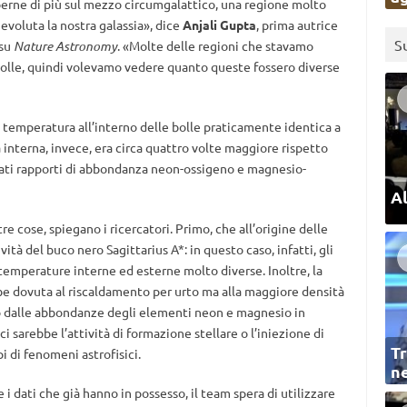
aperne di più sul mezzo circumgalattico, una regione molto
evoluta la nostra galassia», dice
Anjali Gupta
, prima autrice
S
 su
Nature Astronomy
. «Molte delle regioni che stavamo
bolle, quindi volevamo vedere quanto queste fossero diverse
a temperatura all’interno delle bolle praticamente identica a
 interna, invece, era circa quattro volte maggiore rispetto
levati rapporti di abbondanza neon-ossigeno e magnesio-
Al
re cose, spiegano i ricercatori. Primo, che all’origine delle
vità del buco nero Sagittarius A*: in questo caso, infatti, gli
temperature interne ed esterne molto diverse. Inoltre, la
be dovuta al riscaldamento per urto ma alla maggiore densità
ato dalle abbondanze degli elementi neon e magnesio in
 ci sarebbe l’attività di formazione stellare o l’iniezione di
Tr
pi di fenomeni astrofisici.
ne
 i dati che già hanno in possesso, il team spera di utilizzare