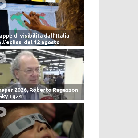
ppe di visibilità dall’Italia
ll'eclissi del 12 agosto
ospar 2026, Roberto Ragazzoni
 Sky Tg24