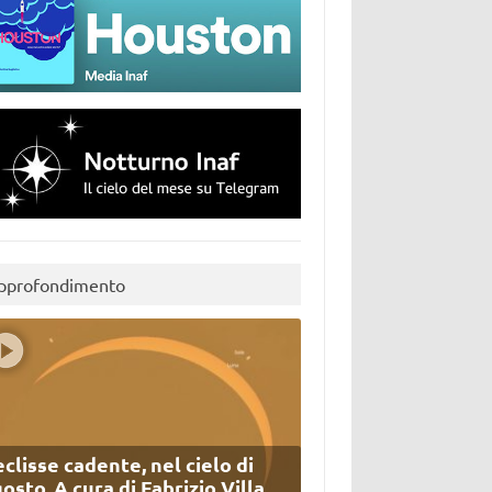
pprofondimento
eclisse cadente, nel cielo di
osto. A cura di Fabrizio Villa