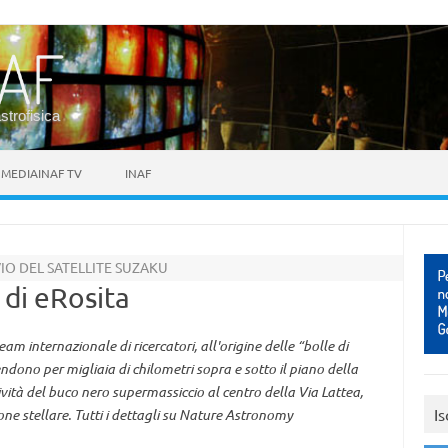
astrofisica
MEDIAINAF TV
INAF
IO DEL SATELLITE SUZAKU
 di eRosita
 internazionale di ricercatori, all'origine delle “bolle di
endono per migliaia di chilometri sopra e sotto il piano della
ività del buco nero supermassiccio al centro della Via Lattea,
Is
one stellare. Tutti i dettagli su Nature Astronomy