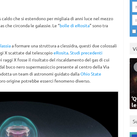
s caldo che si estendono per migliaia di anni luce nel mezzo
s che circonda le galassie. Le “
bolle di eRosita
” sono tra
lassia
a formare una struttura a clessidra, questi due colossali
V
ggi X scattate dal telescopio
eRosita
.
Studi precedenti
 raggi X fosse il risultato del riscaldamento del gas di cui
 dal buco nero supermassiccio presente al centro della Via
ndotta un team di astronomi guidato dalla
Ohio State
loro origine potrebbe esserci fenomeno diverso.
‘Q
l
S