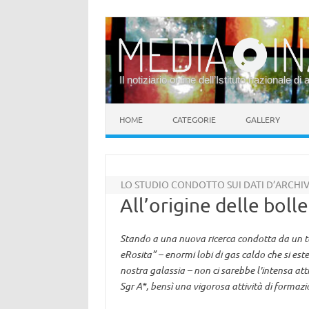
Il notiziario online dell’Istituto nazionale di 
Vai al contenuto
HOME
CATEGORIE
GALLERY
LO STUDIO CONDOTTO SUI DATI D’ARCHIV
All’origine delle bolle
Stando a una nuova ricerca condotta da un team
eRosita” – enormi lobi di gas caldo che si est
nostra galassia – non ci sarebbe l'intensa att
Sgr A*, bensì una vigorosa attività di formazi