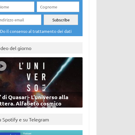
Do il consenso al trattamento dei dati
ideo del giorno
’ di Quasar - L'universo alla
ettera. Alfabeto cosmico
u Spotify e su Telegram