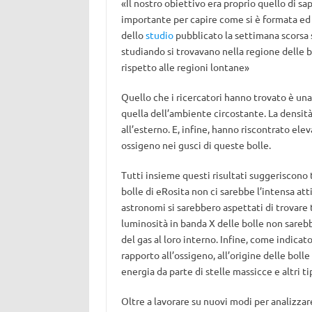
«Il nostro obiettivo era proprio quello di s
importante per capire come si è formata ed 
dello
studio
pubblicato la settimana scorsa
studiando si trovavano nella regione delle 
rispetto alle regioni lontane»
Quello che i ricercatori hanno trovato è un
quella dell’ambiente circostante. La densità
all’esterno. E, infine, hanno riscontrato e
ossigeno nei gusci di queste bolle.
Tutti insieme questi risultati suggeriscono t
bolle di eRosita non ci sarebbe l’intensa atti
astronomi si sarebbero aspettati di trovare 
luminosità in banda X delle bolle non sareb
del gas al loro interno. Infine, come indic
rapporto all’ossigeno, all’origine delle bolle
energia da parte di stelle massicce e altri ti
Oltre a lavorare su nuovi modi per analizzare