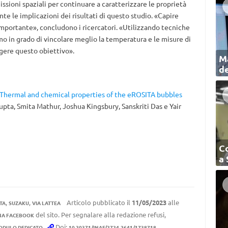
ssioni spaziali per continuare a caratterizzare le proprietà
te le implicazioni dei risultati di questo studio. «Capire
mportante», concludono i ricercatori. «Utilizzando tecniche
emo in grado di vincolare meglio la temperatura e le misure di
gere questo obiettivo».
Ma
de
Thermal and chemical properties of the eROSITA bubbles
 Gupta, Smita Mathur, Joshua Kingsbury, Sanskriti Das e Yair
C
a
,
,
Articolo pubblicato il
11/05/2023
alle
TA
SUZAKU
VIA LATTEA
del sito. Per segnalare alla redazione refusi,
NA FACEBOOK
.
Doi:
ODULO DEDICATO
10.20371/INAF/2724-2641/1738718