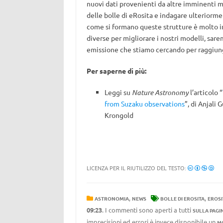
nuovi dati provenienti da altre imminenti mi
delle bolle di eRosita e indagare ulteriormen
come si formano queste strutture è molto i
diverse per migliorare i nostri modelli, sar
emissione che stiamo cercando per raggiun
Per saperne di più:
Leggi su
Nature Astronomy
l’articolo “
from Suzaku observations
”, di Anjali
Krongold
LICENZA PER IL RIUTILIZZO DEL TESTO:
,
,
ASTRONOMIA
NEWS
BOLLE DI EROSITA
EROSI
09:23
. I commenti sono aperti a tutti
SULLA PAGI
imprecisioni ed errori è invece disponibile un
M