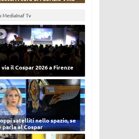
u MediaInaf Tv
 via il Cospar 2026 a Firenze
oppi satelliti nello spazio, se
 parla al Cospar