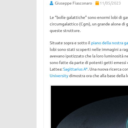
Giuseppe Fiasconaro
11/05/2023
Le “bolle galattiche” sono enormi lobi di ga
circumgalattico (Cgm), un grande alone di ga
queste strutture.
Situate sopra e sotto il
piano della nostra ga
lobi sono stati scoperti nelle immagini a ra
avevano ipotizzato che la loro luminosità nei
sono fatte da parte di potenti getti emessi
Lattea:
Sagittarius A*
. Una nuova ricerca co
University
dimostra ora che alla base della 