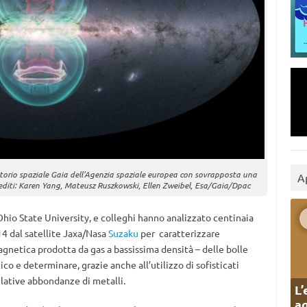
torio spaziale Gaia dell’Agenzia spaziale europea con sovrapposta una
A
Crediti: Karen Yang, Mateusz Ruszkowski, Ellen Zweibel, Esa/Gaia/Dpac
a Ohio State University, e colleghi hanno analizzato centinaia
014 dal satellite Jaxa/Nasa
Suzaku
per caratterizzare
agnetica prodotta da gas a bassissima densità – delle bolle
co e determinare, grazie anche all’utilizzo di sofisticati
elative abbondanze di metalli.
L’
ag