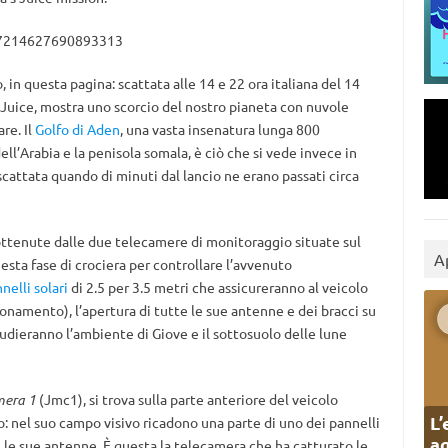
647214627690893313
, in questa pagina: scattata alle 14 e 22 ora italiana del 14
i Juice, mostra uno scorcio del nostro pianeta con nuvole
are. Il
Golfo di Aden
, una vasta insenatura lunga 800
ell’Arabia e la penisola somala, è ciò che si vede invece in
scattata quando di minuti dal lancio ne erano passati circa
 ottenute dalle due telecamere di monitoraggio situate sul
A
uesta fase di crociera per controllare l’avvenuto
nelli solari
di 2.5 per 3.5 metri che assicureranno al veicolo
ionamento), l’apertura di tutte le sue antenne e dei bracci su
udieranno l’ambiente di Giove e il sottosuolo delle lune
mera 1
(Jmc1), si trova sulla parte anteriore del veicolo
L’
: nel suo campo visivo ricadono una parte di uno dei pannelli
ag
, le sue antenne. È questa la telecamera che ha catturato le