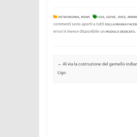
,
,
,
,
ASTRONOMIA
NEWS
ESA
GIOVE
JUICE
PANNE
commenti sono aperti a tutti
SULLA PAGINA FACE
errori è invece disponibile un
MODULO DEDICATO
Navigazione articolo
←
Al via la costruzione del gemello india
Ligo