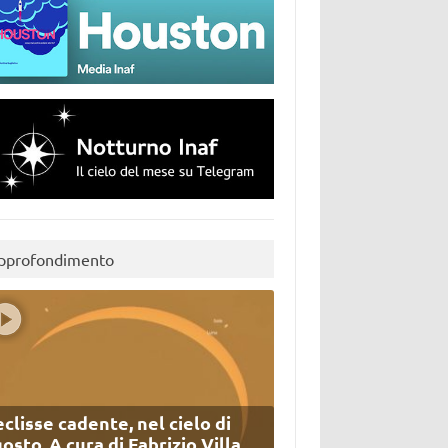
pprofondimento
eclisse cadente, nel cielo di
osto. A cura di Fabrizio Villa