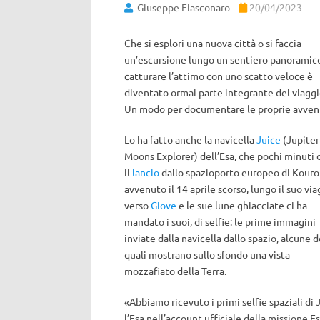
Giuseppe Fiasconaro
20/04/2023
Che si esplori una nuova città o si faccia
un’escursione lungo un sentiero panoramic
catturare l’attimo con uno scatto veloce è
diventato ormai parte integrante del viaggi
Un modo per documentare le proprie avven
Lo ha fatto anche la navicella
Juice
(Jupiter
Moons Explorer) dell’Esa, che pochi minuti
il
lancio
dallo spazioporto europeo di Kouro
avvenuto il 14 aprile scorso, lungo il suo via
verso
Giove
e le sue lune ghiacciate ci ha
mandato i suoi, di selfie: le prime immagini
inviate dalla navicella dallo spazio, alcune d
quali mostrano sullo sfondo una vista
mozzafiato della Terra.
«Abbiamo ricevuto i primi selfie spaziali di
l’Esa nell’account ufficiale della missione Es