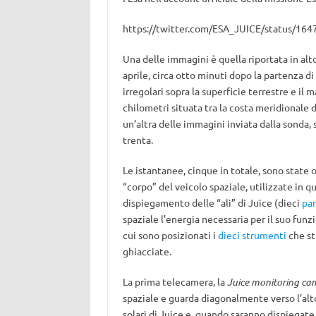
https://twitter.com/ESA_JUICE/status/1
Una delle immagini è quella riportata in alto
aprile, circa otto minuti dopo la partenza d
irregolari sopra la superficie terrestre e il m
chilometri situata tra la costa meridionale d
un’altra delle immagini inviata dalla sonda, 
trenta.
Le istantanee, cinque in totale, sono state
“corpo” del veicolo spaziale, utilizzate in q
dispiegamento delle “ali” di Juice (dieci
pan
spaziale l’energia necessaria per il suo funz
cui sono posizionati i
dieci strumenti
che st
ghiacciate.
La prima telecamera, la
Juice monitoring ca
spaziale e guarda diagonalmente verso l’alto
solari di Juice e, quando saranno dispiegate