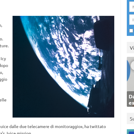
o,
o.
ture.
V
 Icy
 dopo
u,
ggio
Da
elle
e
S
 Juice dalle due telecamere di monitoraggio», ha twittato
a’s Juice mission.