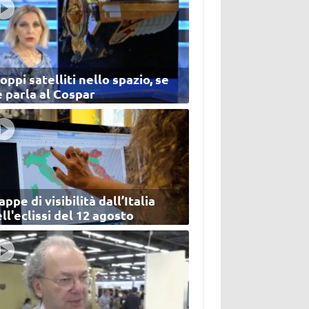
oppi satelliti nello spazio, se
 parla al Cospar
ppe di visibilità dall’Italia
ll'eclissi del 12 agosto