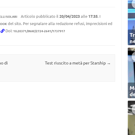
Articolo pubblicato il
20/04/2023
alle
17:35
. I
LLI SOLARI
del sito. Per segnalare alla redazione refusi, imprecisioni ed
BOOK
.
Doi:
10.20371/INAF/2724-2641/1737917
Tr
ne
no di
Test riuscito a metà per Starship
→
Ma
de