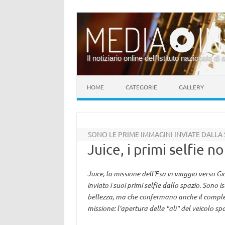
Il notiziario online dell’Istituto nazionale di 
Vai al contenuto
HOME
CATEGORIE
GALLERY
SONO LE PRIME IMMAGINI INVIATE DALLA
Juice, i primi selfie n
Juice, la missione dell'Esa in viaggio verso G
inviato i suoi primi selfie dallo spazio. Sono
bellezza, ma che confermano anche il complet
missione: l'apertura delle "ali" del veicolo sp