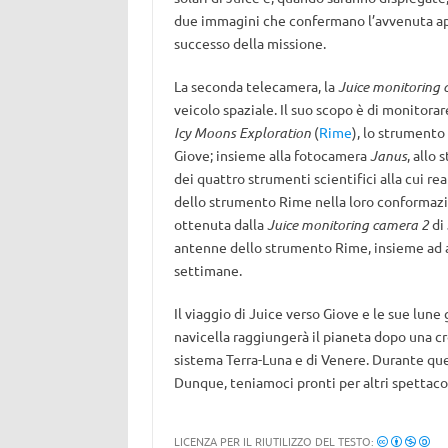
due immagini che confermano l’avvenuta aper
successo della missione.
La seconda telecamera, la
Juice monitoring 
veicolo spaziale. Il suo scopo è di monitora
Icy Moons Exploration
(
Rime
), lo strumento
Giove; insieme alla fotocamera
Janus
, allo
dei quattro strumenti scientifici alla cui re
dello strumento Rime nella loro conformazio
ottenuta dalla
Juice monitoring camera 2
di 
antenne dello strumento Rime, insieme ad a
settimane.
Il viaggio di Juice verso Giove e le sue lune
navicella raggiungerà il pianeta dopo una c
sistema Terra-Luna e di Venere. Durante qu
Dunque, teniamoci pronti per altri spettacola
LICENZA PER IL RIUTILIZZO DEL TESTO: