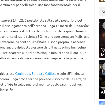
tura dei pannelli solari, una fase fondamentale per il
S
camera 2
(Jmc2), è posizionata sulla parte posteriore del
re il dispiegamento dell’antenna lunga 16 metri del
Radar for
 che sonderà la struttura del sottosuolo delle grandi lune di
 strumento di radio scienza 3Gm e allo spettrometro Majis, uno
alizzazione ha contribuito l’Italia. E sono proprio le antenne
ne ancora ripiegata a essere visibili nella prima immagine
‘Q
Juice, scattata alle 14 e 19, cinque minuti dopo il lancio. Le
l
ltre antenne di Juice, saranno dispiegate nelle prossime
 ghiacciate
Ganimede
,
Europa
e
Callisto
è solo all’inizio. La
rociera lunga otto anni
che prevede il sorvolo della Terra, del
esti
fly-by
le telecamere di monitoraggio saranno attive.
ri selfie.
Al