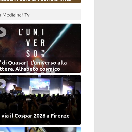
u MediaInaf Tv
’ di Quasar - L'universo alla
ettera. Alfabeto cosmico
 via il Cospar 2026 a Firenze