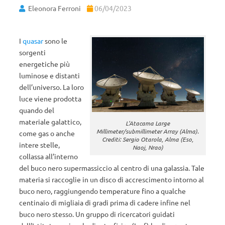
Eleonora Ferroni
06/04/2023
I
quasar
sono le
sorgenti
energetiche più
luminose e distanti
dell’universo. La loro
luce viene prodotta
quando del
materiale galattico,
L’Atacama Large
Millimeter/submillimeter Array (Alma).
come gas o anche
Crediti: Sergio Otarola, Alma (Eso,
intere stelle,
Naoj, Nrao)
collassa all’interno
del buco nero supermassiccio al centro di una galassia. Tale
materia si raccoglie in un disco di accrescimento intorno al
buco nero, raggiungendo temperature fino a qualche
centinaio di migliaia di gradi prima di cadere infine nel
buco nero stesso. Un gruppo di ricercatori guidati