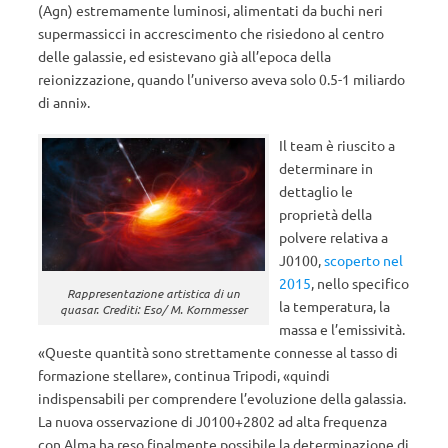
(Agn) estremamente luminosi, alimentati da buchi neri
supermassicci in accrescimento che risiedono al centro
delle galassie, ed esistevano già all’epoca della
reionizzazione, quando l’universo aveva solo 0.5-1 miliardo
di anni».
Il team è riuscito a
determinare in
dettaglio le
proprietà della
polvere relativa a
J0100,
scoperto nel
2015
, nello specifico
Rappresentazione artistica di un
la temperatura, la
quasar. Crediti: Eso/ M. Kornmesser
massa e l’emissività.
«Queste quantità sono strettamente connesse al tasso di
formazione stellare», continua Tripodi, «quindi
indispensabili per comprendere l’evoluzione della galassia.
La nuova osservazione di J0100+2802 ad alta frequenza
con Alma ha reso finalmente possibile la determinazione di