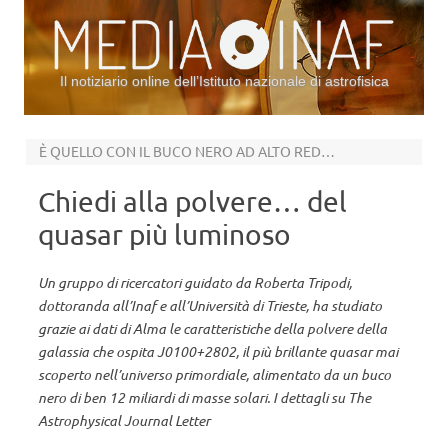
Il notiziario online dell’Istituto nazionale di astrofisica
Vai al contenuto
È QUELLO CON IL BUCO NERO AD ALTO REDSHIFT PIÙ MASSICCIO
Chiedi alla polvere… del
quasar più luminoso
Un gruppo di ricercatori guidato da Roberta Tripodi,
dottoranda all’Inaf e all’Università di Trieste, ha studiato
grazie ai dati di Alma le caratteristiche della polvere della
galassia che ospita J0100+2802, il più brillante quasar mai
scoperto nell’universo primordiale, alimentato da un buco
nero di ben 12 miliardi di masse solari. I dettagli su The
Astrophysical Journal Letter