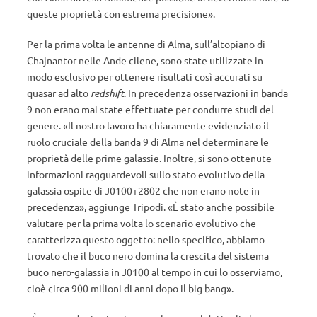
queste proprietà con estrema precisione».
Per la prima volta le antenne di Alma, sull’altopiano di
Chajnantor nelle Ande cilene, sono state utilizzate in
modo esclusivo per ottenere risultati così accurati su
quasar ad alto
redshift
. In precedenza osservazioni in banda
9 non erano mai state effettuate per condurre studi del
genere. «Il nostro lavoro ha chiaramente evidenziato il
ruolo cruciale della banda 9 di Alma nel determinare le
proprietà delle prime galassie. Inoltre, si sono ottenute
informazioni ragguardevoli sullo stato evolutivo della
galassia ospite di J0100+2802 che non erano note in
precedenza», aggiunge Tripodi. «È stato anche possibile
valutare per la prima volta lo scenario evolutivo che
caratterizza questo oggetto: nello specifico, abbiamo
trovato che il buco nero domina la crescita del sistema
buco nero-galassia in J0100 al tempo in cui lo osserviamo,
cioè circa 900 milioni di anni dopo il big bang».