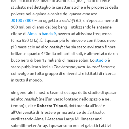
dall’Istituto nazionale di astrofisica (Inaf) ha di recente
studiato nel dettaglio le caratteristiche e le proprietà della
polvere nella galassia ospite del quasar
monstre
J0100+2802
– un oggetto a
redshift
6.3, un’epoca a meno di
900 milioni di anni dal big bang – utilizzando le antenne
cilene di
Alma
in
banda 9
, ovvero ad altissima frequenza
(circa 650 GHz). È il quasar più luminoso e con il buco nero
più massiccio ad alto
redshift
che sia stato avvistato finora:
brillante quanto 420mila miliardi di soli, è alimentato da un
buco nero di ben 12 miliardi di masse solari. Lo
studio
è
stato pubblicato ieri su
The Astrophysical Journal Letters
e
coinvolge un folto gruppo di università e istituti di ricerca
in tutto il mondo.
«In generale il nostro team si occupa dello studio di quasar
ad alto
redshift
(nell’universo lontano nello spazio e nel
tempo)», dice
Roberta Tripodi
, dottoranda all’Inaf e
all’Università di Trieste e prima autrice dell’articolo,
«utilizzando Alma, l’Atacama Large Millimeter and
submillimeter Array. I quasar sono nuclei galattici attivi