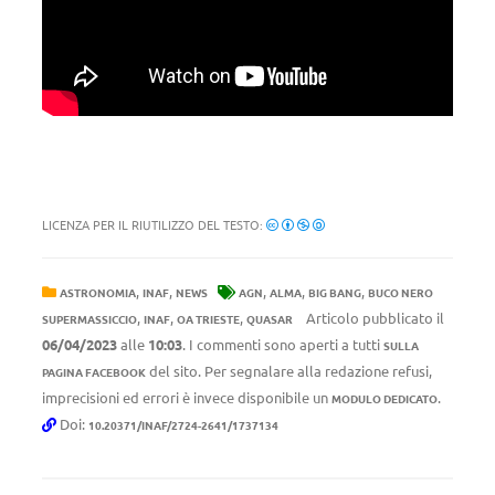
LICENZA PER IL RIUTILIZZO DEL TESTO:
,
,
,
,
,
ASTRONOMIA
INAF
NEWS
AGN
ALMA
BIG BANG
BUCO NERO
,
,
,
Articolo pubblicato il
SUPERMASSICCIO
INAF
OA TRIESTE
QUASAR
06/04/2023
alle
10:03
. I commenti sono aperti a tutti
SULLA
del sito. Per segnalare alla redazione refusi,
PAGINA FACEBOOK
imprecisioni ed errori è invece disponibile un
.
MODULO DEDICATO
Doi:
10.20371/INAF/2724-2641/1737134