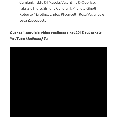
Carniani, Fabio Di Mascia, Valentina D’Odorico,
Fabrizio Fiore, Simona Gallerani, Michele Ginolfi,
Roberto Maiolino, Enrico Piconcelli, Rosa Valiante e
Luca Zappacosta
Guarda il servizio video realizzato nel 2015 sul canale
YouTube
MediaInaf Tv
: