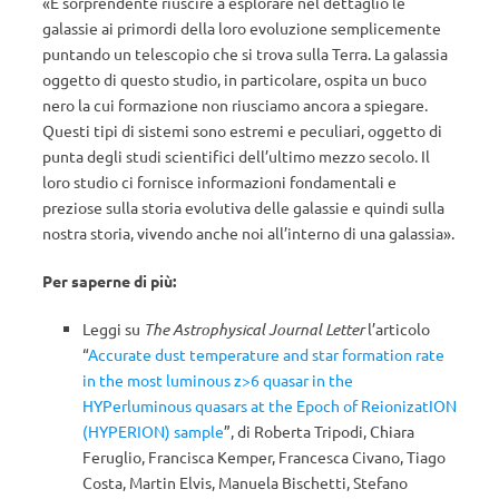
«È sorprendente riuscire a esplorare nel dettaglio le
galassie ai primordi della loro evoluzione semplicemente
puntando un telescopio che si trova sulla Terra. La galassia
oggetto di questo studio, in particolare, ospita un buco
nero la cui formazione non riusciamo ancora a spiegare.
Questi tipi di sistemi sono estremi e peculiari, oggetto di
punta degli studi scientifici dell’ultimo mezzo secolo. Il
loro studio ci fornisce informazioni fondamentali e
preziose sulla storia evolutiva delle galassie e quindi sulla
nostra storia, vivendo anche noi all’interno di una galassia».
Per saperne di più:
Leggi su
The Astrophysical Journal Letter
l’articolo
“
Accurate dust temperature and star formation rate
in the most luminous z>6 quasar in the
HYPerluminous quasars at the Epoch of ReionizatION
(HYPERION) sample
”, di Roberta Tripodi, Chiara
Feruglio, Francisca Kemper, Francesca Civano, Tiago
Costa, Martin Elvis, Manuela Bischetti, Stefano