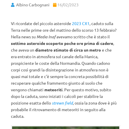
Albino Carbognani
16/02/2023
Vi ricordate del piccolo asteroide
2023 CX1
, caduto sulla
Terra nelle prime ore del mattino dello scorso 13 febbraio?
Nella news su
Media Inaf
avevamo scritto che è stato il
settimo asteroide scoperto poche ore prima di cadere
,
che aveva un
diametro stimato di circa un metro
e che
era entrato in atmosfera sul canale della Manica,
prospiciente le coste della Normandia. Quando cadono
corpi così grandi la disintegrazione in atmosfera non è
quasi mai totale e c’è sempre la concreta possibilità di
recuperare qualche frammento giunto al suolo che
vengono chiamati
meteoriti
. Per questo motivo, subito
dopo la caduta, sono iniziati i calcoli per stabilire la
posizione esatta dello
strewn field
, ossia la zona dove è più
probabile il ritrovamento di meteoriti in seguito alla
caduta.