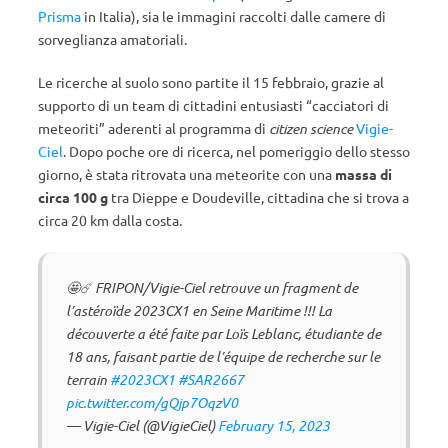
Prisma
in Italia), sia le immagini raccolti dalle camere di
sorveglianza amatoriali.
Le ricerche al suolo sono partite il 15 febbraio, grazie al
supporto di un team di cittadini entusiasti “cacciatori di
meteoriti” aderenti al programma di
citizen science
Vigie-
Ciel
. Dopo poche ore di ricerca, nel pomeriggio dello stesso
giorno, è stata ritrovata una meteorite con una
massa di
circa 100 g
tra Dieppe e Doudeville, cittadina che si trova a
circa 20 km dalla costa.
🤩☄️ FRIPON/Vigie-Ciel retrouve un fragment de
l’astéroïde 2023CX1 en Seine Maritime !!! La
découverte a été faite par Loïs Leblanc, étudiante de
18 ans, faisant partie de l’équipe de recherche sur le
terrain
#2023CX1
#SAR2667
pic.twitter.com/gQjp7OqzV0
— Vigie-Ciel (@VigieCiel)
February 15, 2023