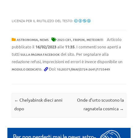
LICENZA PER IL RIUTILIZZO DEL TESTO:
,
,
,
Articolo
ASTRONOMIA
NEWS
2023 CX1
FRIPON
METEORITI
pubblicato il
16/02/2023
alle
11:35
. I commenti sono aperti a
tutti
del sito. Per segnalare alla
SULLA PAGINA FACEBOOK
redazione refusi, imprecisioni ed errori è invece disponibile un
.
Doi:
MODULO DEDICATO
10.20371/INAF/2724-2641/1735449
Navigazione articolo
←
Chelyabinsk dieci anni
Onde d’urto scuotono la
dopo
ragnatela cosmica
→