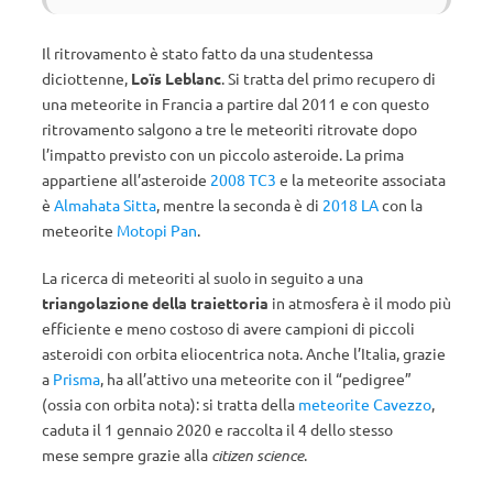
Il ritrovamento è stato fatto da una studentessa
diciottenne,
Loïs Leblanc
. Si tratta del primo recupero di
una meteorite in Francia a partire dal 2011 e con questo
ritrovamento salgono a tre le meteoriti ritrovate dopo
l’impatto previsto con un piccolo asteroide. La prima
appartiene all’asteroide
2008 TC3
e la meteorite associata
è
Almahata Sitta
, mentre la seconda è di
2018 LA
con la
meteorite
Motopi Pan
.
La ricerca di meteoriti al suolo in seguito a una
triangolazione della traiettoria
in atmosfera è il modo più
efficiente e meno costoso di avere campioni di piccoli
asteroidi con orbita eliocentrica nota. Anche l’Italia, grazie
a
Prisma
, ha all’attivo una meteorite con il “pedigree”
(ossia con orbita nota): si tratta della
meteorite Cavezzo
,
caduta il 1 gennaio 2020 e raccolta il 4 dello stesso
mese sempre grazie alla
citizen science
.