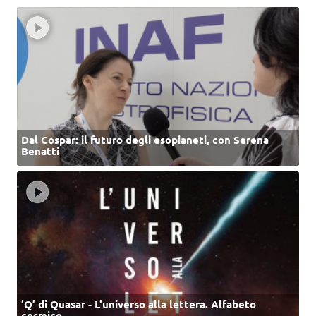
Dal Cospar: il futuro degli esopianeti, con Serena
Benatti
‘Q’ di Quasar - L'universo alla lettera. Alfabeto
cosmico