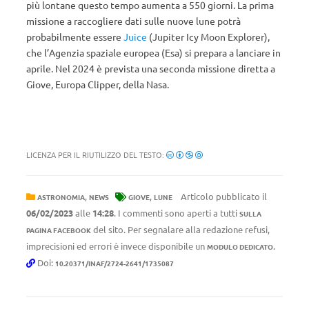
più lontane questo tempo aumenta a 550 giorni. La prima
missione a raccogliere dati sulle nuove lune potrà
probabilmente essere
Juice
(Jupiter Icy Moon Explorer),
che l’Agenzia spaziale europea (Esa) si prepara a lanciare in
aprile. Nel 2024 è prevista una seconda missione diretta a
Giove, Europa Clipper, della Nasa.
LICENZA PER IL RIUTILIZZO DEL TESTO:
,
,
Articolo pubblicato il
ASTRONOMIA
NEWS
GIOVE
LUNE
06/02/2023
alle
14:28
. I commenti sono aperti a tutti
SULLA
del sito. Per segnalare alla redazione refusi,
PAGINA FACEBOOK
imprecisioni ed errori è invece disponibile un
.
MODULO DEDICATO
Doi:
10.20371/INAF/2724-2641/1735087