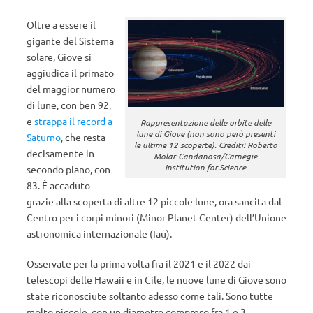
Oltre a essere il
gigante del Sistema
solare, Giove si
aggiudica il primato
del maggior numero
di lune, con ben 92,
e
strappa il record a
Rappresentazione delle orbite delle
lune di Giove (non sono però presenti
Saturno
, che resta
le ultime 12 scoperte). Crediti: Roberto
decisamente in
Molar-Candanosa/Carnegie
Institution for Science
secondo piano, con
83. È accaduto
grazie alla scoperta di altre 12 piccole lune, ora sancita dal
Centro per i corpi minori (Minor Planet Center) dell’Unione
astronomica internazionale (Iau).
Osservate per la prima volta fra il 2021 e il 2022 dai
telescopi delle Hawaii e in Cile, le nuove lune di Giove sono
state riconosciute soltanto adesso come tali. Sono tutte
molto piccole, con un diametro compreso fra 1 e 3