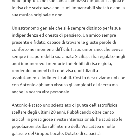
delle proprietà dei suoi amati ammassi globulari. La gioia e
le risa che scatenava con i suoi immancabili sketch e con la
sua musica originale e non.
Un astronomo geniale che si è sempre distinto per la sua
indipendenza ed onestà di pensiero. Un amico sempre
presente e fidato, capace di trovare le giuste parole di
conforto nei momenti difficili. Il suo umorismo, che aveva
sempre il sapore della sua amata Sicilia, ci ha regalato negli
anni innumerevoli memorie indelebili di risa e gioia,
rendendo momenti di condivisa quotidianità
assolutamente indimenticabili. Così lo descriviamo noi che
con Antonio abbiamo vissuto gli ambienti di ricerca ma
anche la nostra vita personale.
Antonio è stato uno scienziato di punta dell’astrofisica
stellare degli ultimi 20 anni. Pubblicando oltre cento
articoli in prestigiose riviste internazionali, ha studiato le
popolazioni stellari all’interno della Via Lattea e nelle
galassie del Gruppo Locale. Dotato di capacità