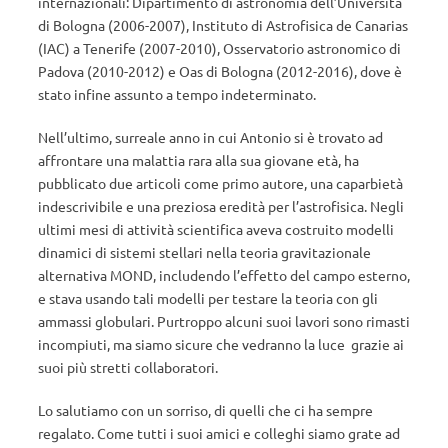
internazionali: Dipartimento di astronomia dell’Università
di Bologna (2006-2007), Instituto di Astrofisica de Canarias
(IAC) a Tenerife (2007-2010), Osservatorio astronomico di
Padova (2010-2012) e Oas di Bologna (2012-2016), dove è
stato infine assunto a tempo indeterminato.
Nell’ultimo, surreale anno in cui Antonio si è trovato ad
affrontare una malattia rara alla sua giovane età, ha
pubblicato due articoli come primo autore, una caparbietà
indescrivibile e una preziosa eredità per l’astrofisica. Negli
ultimi mesi di attività scientifica aveva costruito modelli
dinamici di sistemi stellari nella teoria gravitazionale
alternativa MOND, includendo l’effetto del campo esterno,
e stava usando tali modelli per testare la teoria con gli
ammassi globulari. Purtroppo alcuni suoi lavori sono rimasti
incompiuti, ma siamo sicure che vedranno la luce grazie ai
suoi più stretti collaboratori.
Lo salutiamo con un sorriso, di quelli che ci ha sempre
regalato. Come tutti i suoi amici e colleghi siamo grate ad