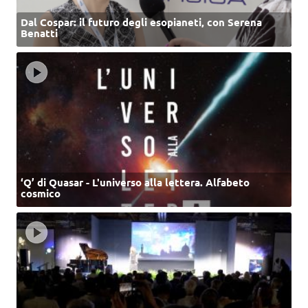
Dal Cospar: il futuro degli esopianeti, con Serena
Benatti
‘Q’ di Quasar - L'universo alla lettera. Alfabeto
cosmico