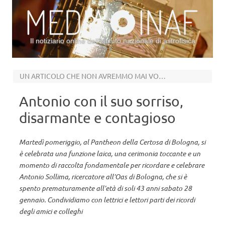
Il notiziario online dell’Istituto nazionale di astrofisica
Vai al contenuto
UN ARTICOLO CHE NON AVREMMO MAI VOLUTO SCRIVERE
Antonio con il suo sorriso,
disarmante e contagioso
Martedì pomeriggio, al Pantheon della Certosa di Bologna, si
è celebrata una funzione laica, una cerimonia toccante e un
momento di raccolta fondamentale per ricordare e celebrare
Antonio Sollima, ricercatore all’Oas di Bologna, che si è
spento prematuramente all’età di soli 43 anni sabato 28
gennaio. Condividiamo con lettrici e lettori parti dei ricordi
degli amici e colleghi