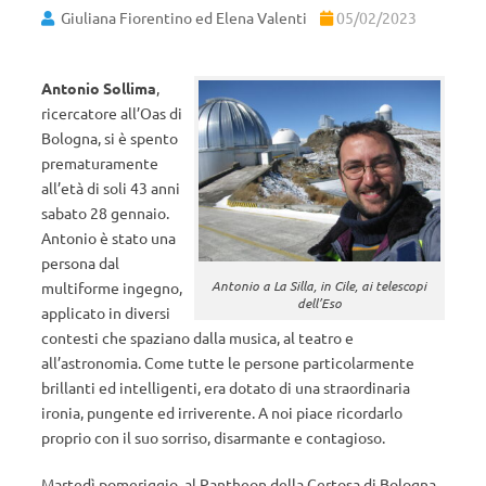
Giuliana Fiorentino ed Elena Valenti
05/02/2023
Antonio Sollima
,
ricercatore all’Oas di
Bologna, si è spento
prematuramente
all’età di soli 43 anni
sabato 28 gennaio.
Antonio è stato una
persona dal
Antonio a La Silla, in Cile, ai telescopi
multiforme ingegno,
dell’Eso
applicato in diversi
contesti che spaziano dalla musica, al teatro e
all’astronomia. Come tutte le persone particolarmente
brillanti ed intelligenti, era dotato di una straordinaria
ironia, pungente ed irriverente. A noi piace ricordarlo
proprio con il suo sorriso, disarmante e contagioso.
Martedì pomeriggio, al Pantheon della Certosa di Bologna,