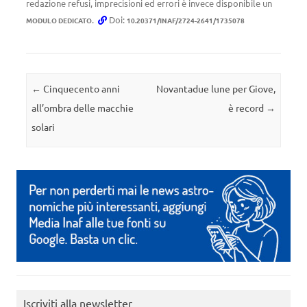
redazione refusi, imprecisioni ed errori è invece disponibile un
.
Doi:
MODULO DEDICATO
10.20371/INAF/2724-2641/1735078
Navigazione articolo
←
Cinquecento anni
Novantadue lune per Giove,
all’ombra delle macchie
è record
→
solari
Iscriviti alla newsletter