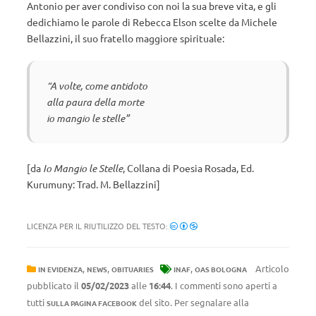
Antonio per aver condiviso con noi la sua breve vita, e gli
dedichiamo le parole di Rebecca Elson scelte da Michele
Bellazzini, il suo fratello maggiore spirituale:
“A volte, come antidoto
alla paura della morte
io mangio le stelle”
[da
Io Mangio le Stelle
, Collana di Poesia Rosada, Ed.
Kurumuny: Trad. M. Bellazzini]
LICENZA PER IL RIUTILIZZO DEL TESTO:
,
,
,
Articolo
IN EVIDENZA
NEWS
OBITUARIES
INAF
OAS BOLOGNA
pubblicato il
05/02/2023
alle
16:44
. I commenti sono aperti a
tutti
del sito. Per segnalare alla
SULLA PAGINA FACEBOOK