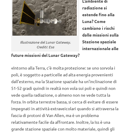
L’ambiente di
radiazione si
estende fino alla
Luna? Come
cambiano i rischi
dalle missioni sulla
Stazione spaziale
Illustrazione del Lunar Gateway.
Crediti: Esa
internazionale alle
future missioni del Lunar Gateway?
«Intorno alla Terra, c’è molta protezione: se uno sorvola i
poli, è soggetto a particelle ad alta energia provenienti
dall’esterno, ma la Stazione spaziale ha un’inclinazione di
51-52 gradi quindi in realtà non vola sui poli e quindi non
vede quella radiazione, o almeno non ne vede tutta la
forza. In orbita terrestre bassa, si cerca di evitare di essere
impegnati in attività extraveicolari quando si attraversa la
fascia di protoni di Van Allen, ma è un problema
relativamente facile da affrontare. Inoltre, la Iss è una
grande stazione spaziale con molto materiale, quindi gli