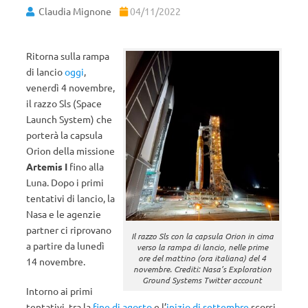
Claudia Mignone
04/11/2022
Ritorna sulla rampa
di lancio
oggi
,
venerdì 4 novembre,
il razzo Sls (Space
Launch System) che
porterà la capsula
Orion della missione
Artemis I
fino alla
Luna. Dopo i primi
tentativi di lancio, la
Nasa e le agenzie
partner ci riprovano
Il razzo Sls con la capsula Orion in cima
a partire da lunedì
verso la rampa di lancio, nelle prime
ore del mattino (ora italiana) del 4
14 novembre.
novembre. Crediti: Nasa’s Exploration
Ground Systems Twitter account
Intorno ai primi
tentativi, tra la
fine di agosto
e l’
inizio di settembre
scorsi,