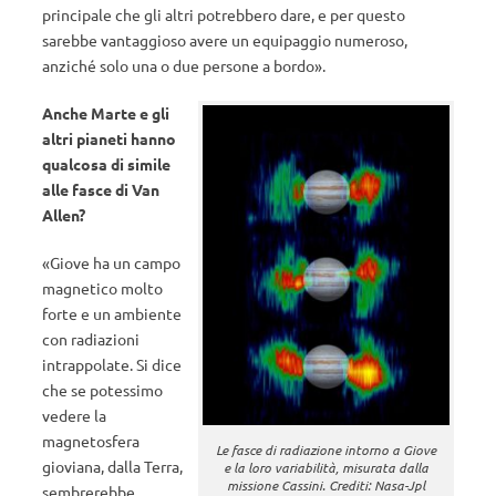
principale che gli altri potrebbero dare, e per questo
sarebbe vantaggioso avere un equipaggio numeroso,
anziché solo una o due persone a bordo».
Anche Marte e gli
altri pianeti hanno
qualcosa di simile
alle fasce di Van
Allen?
«Giove ha un campo
magnetico molto
forte e un ambiente
con radiazioni
intrappolate. Si dice
che se potessimo
vedere la
magnetosfera
Le fasce di radiazione intorno a Giove
gioviana, dalla Terra,
e la loro variabilità, misurata dalla
missione Cassini. Crediti: Nasa-Jpl
sembrerebbe