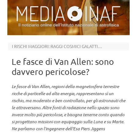
Il notiziario online dell’Istituto nazionale di astrofisica
Vai al contenuto
I RISCHI MAGGIORI: RAGGI COSMICI GALATTICI E TEMPESTE SOLARI
Le fasce di Van Allen: sono
davvero pericolose?
Le fasce di Van Allen, regioni della magnetosfera terrestre
ricche di particelle ad alta energia, rappresentano sì un
rischio, ma moderato e ben controllato, per gli astronauti che
le attraversano. Altre fonti di radiazione nello spazio sono
invece molto più pericolose, e bisogna tenerne conto quando
si progettano missioni con equipaggio sulla Luna e su Marte.
Ne parliamo con l'ingegnere dell'Esa Piers Jiggens