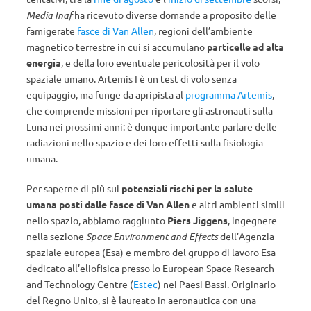
Media Inaf
ha ricevuto diverse domande a proposito delle
famigerate
fasce di Van Allen
, regioni dell’ambiente
magnetico terrestre in cui si accumulano
particelle ad alta
energia
, e della loro eventuale pericolosità per il volo
spaziale umano. Artemis I è un test di volo senza
equipaggio, ma funge da apripista al
programma Artemis
,
che comprende missioni per riportare gli astronauti sulla
Luna nei prossimi anni: è dunque importante parlare delle
radiazioni nello spazio e dei loro effetti sulla fisiologia
umana.
Per saperne di più sui
potenziali rischi per la salute
umana posti dalle fasce di Van Allen
e altri ambienti simili
nello spazio, abbiamo raggiunto
Piers Jiggens
, ingegnere
nella sezione
Space Environment and Effects
dell’Agenzia
spaziale europea (Esa) e membro del gruppo di lavoro Esa
dedicato all’eliofisica presso lo European Space Research
and Technology Centre (
Estec
) nei Paesi Bassi. Originario
del Regno Unito, si è laureato in aeronautica con una