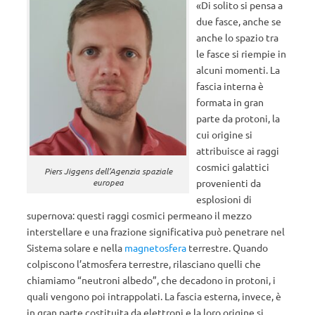
«Di solito si pensa a
due fasce, anche se
anche lo spazio tra
le fasce si riempie in
alcuni momenti. La
fascia interna è
formata in gran
parte da protoni, la
cui origine si
attribuisce ai raggi
cosmici galattici
Piers Jiggens dell’Agenzia spaziale
provenienti da
europea
esplosioni di
supernova: questi raggi cosmici permeano il mezzo
interstellare e una frazione significativa può penetrare nel
Sistema solare e nella
magnetosfera
terrestre. Quando
colpiscono l’atmosfera terrestre, rilasciano quelli che
chiamiamo “neutroni albedo”, che decadono in protoni, i
quali vengono poi intrappolati. La fascia esterna, invece, è
in gran parte costituita da elettroni e la loro origine si