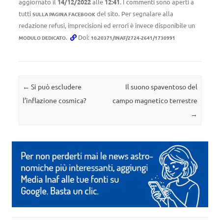
aggiornato il
14/12/2022
alle
12:41
. I commenti sono aperti a
tutti
del sito. Per segnalare alla
SULLA PAGINA FACEBOOK
redazione refusi, imprecisioni ed errori è invece disponibile un
.
Doi:
MODULO DEDICATO
10.20371/INAF/2724-2641/1730991
Navigazione articolo
←
Si può escludere
Il suono spaventoso del
l’inflazione cosmica?
campo magnetico terrestre
→