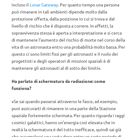
incluso il
Lunar Gateway
. Per quanto tempo una persona
può rimanere in tali ambienti dipende molto dalla
protezione offerta, dalla posizione in cui si trova e dal
livello di rischio che è disposta a correre. In effetti, la
sopravvivenza stessa è aperta a interpretazione e si cerca
di mantenere l’aumento del rischio di morte nel corso della
vita di un astronauta entro una probabilità molto bassa. Per
questo ci sono limiti fissi per gli astronauti e il ruolo dei
progettisti e degli operatori di missioni spaziali è di
mantenere gli astronauti al di sotto dei limiti».
Ha parlato di schermatura da radiazione: come
funziona?
«Se sai quando passerai attraverso le fasce, ad esempio,
puoi assicurarti di rimanere in una parte della Stazione
spaziale fortemente schermata. Per quanto riguarda i raggi
cosmici galattici, hanno un’energia così elevata che in
realtà la schermatura è del tutto inefficace, quindi sai già
che accumulerai una certa dose entro un certo periodo di