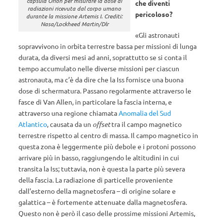
capsula Orion per misurare la dose di
che diventi
radiazioni ricevuta dal corpo umano
pericoloso?
durante la missione Artemis I. Crediti:
Nasa/Lockheed Martin/Dlr
«Gli astronauti
sopravvivono in orbita terrestre bassa per missioni di lunga
durata, da diversi mesi ad anni, soprattutto se si conta il
tempo accumulato nelle diverse missioni per ciascun
astronauta, ma c’è da dire che la Iss fornisce una buona
dose di schermatura. Passano regolarmente attraverso le
fasce di Van Allen, in particolare la fascia interna, e
attraverso una regione chiamata
Anomalia del Sud
Atlantico
, causata da un
offset
tra il campo magnetico
terrestre rispetto al centro di massa. Il campo magnetico in
questa zona è leggermente più debole e i protoni possono
arrivare più in basso, raggiungendo le altitudini in cui
transita la Iss; tuttavia, non è questa la parte più severa
della fascia. La radiazione di particelle proveniente
dall’esterno della magnetosfera – di origine solare e
galattica – è fortemente attenuate dalla magnetosfera.
Questo non è però il caso delle prossime missioni Artemis,