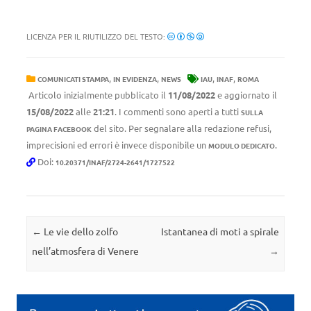
LICENZA PER IL RIUTILIZZO DEL TESTO:
,
,
,
,
COMUNICATI STAMPA
IN EVIDENZA
NEWS
IAU
INAF
ROMA
Articolo inizialmente pubblicato il
11/08/2022
e aggiornato il
15/08/2022
alle
21:21
. I commenti sono aperti a tutti
SULLA
del sito. Per segnalare alla redazione refusi,
PAGINA FACEBOOK
imprecisioni ed errori è invece disponibile un
.
MODULO DEDICATO
Doi:
10.20371/INAF/2724-2641/1727522
Navigazione articolo
←
Le vie dello zolfo
Istantanea di moti a spirale
nell’atmosfera di Venere
→