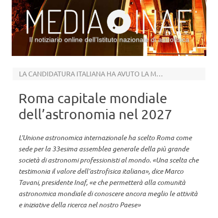
Il notiziario online dell’Istituto nazionale di astrofisica
Vai al contenuto
LA CANDIDATURA ITALIANA HA AVUTO LA MEGLIO SU QUELLE DI MONTREAL E TEL AVIV
Roma capitale mondiale
dell’astronomia nel 2027
L’Unione astronomica internazionale ha scelto Roma come
sede per la 33esima assemblea generale della più grande
società di astronomi professionisti al mondo. «Una scelta che
testimonia il valore dell’astrofisica italiana», dice Marco
Tavani, presidente Inaf, «e che permetterà alla comunità
astronomica mondiale di conoscere ancora meglio le attività
e iniziative della ricerca nel nostro Paese»