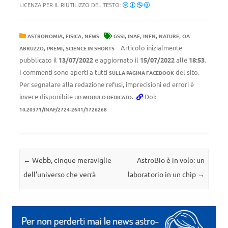
LICENZA PER IL RIUTILIZZO DEL TESTO:
,
,
,
,
,
,
ASTRONOMIA
FISICA
NEWS
GSSI
INAF
INFN
NATURE
OA
,
,
Articolo inizialmente
ABRUZZO
PREMI
SCIENCE IN SHORTS
pubblicato il
13/07/2022
e aggiornato il
15/07/2022
alle
18:53
.
I commenti sono aperti a tutti
del sito.
SULLA PAGINA FACEBOOK
Per segnalare alla redazione refusi, imprecisioni ed errori è
invece disponibile un
.
Doi:
MODULO DEDICATO
10.20371/INAF/2724-2641/1726268
Navigazione articolo
←
Webb, cinque meraviglie
AstroBio è in volo: un
dell’universo che verrà
laboratorio in un chip
→