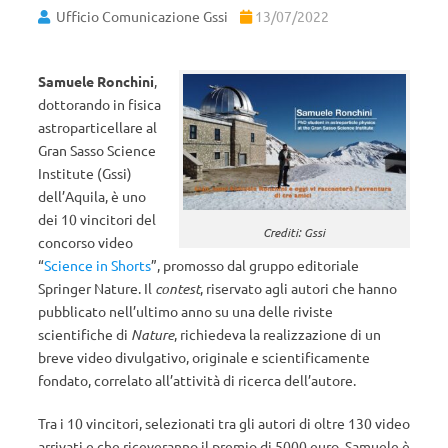
Ufficio Comunicazione Gssi
13/07/2022
Samuele Ronchini
,
dottorando in fisica
astroparticellare al
Gran Sasso Science
Institute (Gssi)
dell’Aquila, è uno
dei 10 vincitori del
Crediti: Gssi
concorso video
“
Science in Shorts
”, promosso dal gruppo editoriale
Springer Nature. Il
contest
, riservato agli autori che hanno
pubblicato nell’ultimo anno su una delle riviste
scientifiche di
Nature
, richiedeva la realizzazione di un
breve video divulgativo, originale e scientificamente
fondato, correlato all’attività di ricerca dell’autore.
Tra i 10 vincitori, selezionati tra gli autori di oltre 130 video
arrivati e che riceveranno il premio di 5000 euro, Samuele è