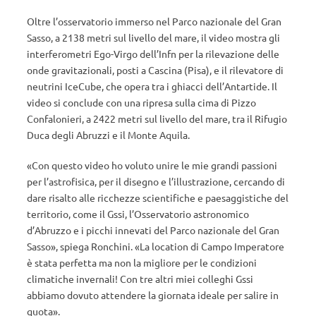
Oltre l’osservatorio immerso nel Parco nazionale del Gran
Sasso, a 2138 metri sul livello del mare, il video mostra gli
interferometri Ego-Virgo dell’Infn per la rilevazione delle
onde gravitazionali, posti a Cascina (Pisa), e il rilevatore di
neutrini IceCube, che opera tra i ghiacci dell’Antartide. Il
video si conclude con una ripresa sulla cima di Pizzo
Confalonieri, a 2422 metri sul livello del mare, tra il Rifugio
Duca degli Abruzzi e il Monte Aquila.
«Con questo video ho voluto unire le mie grandi passioni
per l’astrofisica, per il disegno e l’illustrazione, cercando di
dare risalto alle ricchezze scientifiche e paesaggistiche del
territorio, come il Gssi, l’Osservatorio astronomico
d’Abruzzo e i picchi innevati del Parco nazionale del Gran
Sasso», spiega Ronchini. «La location di Campo Imperatore
è stata perfetta ma non la migliore per le condizioni
climatiche invernali! Con tre altri miei colleghi Gssi
abbiamo dovuto attendere la giornata ideale per salire in
quota».