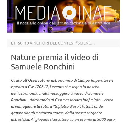
Il notiziario online dell’Istituto nazionale di astrofisica
Vai al contenuto
È FRA I 10 VINCITORI DEL CONTEST “SCIENCE IN SHORTS”
Nature premia il video di
Samuele Ronchini
Girato all’Osservatorio astronomico di Campo Imperatore e
ispirato a Gw 170817, l’evento che segnò la nascita
dell’astronomia multimessaggera, il video di Samuele
Ronchini – dottorando al Gssi e associato Inaf e Infn – cerca
di immaginare la futura “tripletta d’oro”: fotoni, onde
gravitazionali e neutrini emessi dalla stessa sorgente
astrofisica. Al giovane ricercatore va un premio di 5000 euro