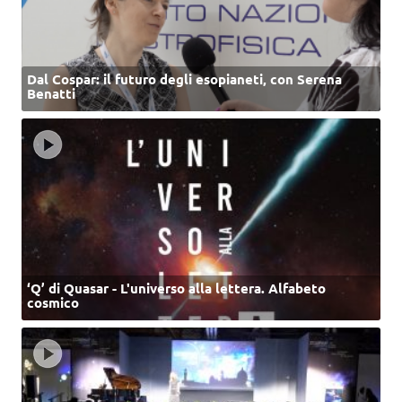
Dal Cospar: il futuro degli esopianeti, con Serena
Benatti
‘Q’ di Quasar - L'universo alla lettera. Alfabeto
cosmico