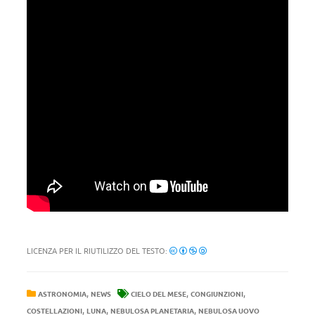
LICENZA PER IL RIUTILIZZO DEL TESTO:
,
,
,
ASTRONOMIA
NEWS
CIELO DEL MESE
CONGIUNZIONI
,
,
,
COSTELLAZIONI
LUNA
NEBULOSA PLANETARIA
NEBULOSA UOVO