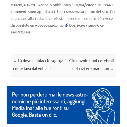
,
Articolo pubblicato il
01/04/2022
alle
13:44
. I
MARCIO
PIANETI
commenti sono aperti a tutti
del sito. Per
SULLA PAGINA FACEBOOK
segnalare alla redazione refusi, imprecisioni ed errori è invece
disponibile un
.
Doi:
MODULO DEDICATO
10.20371/INAF/2724-
2641/1721989
Navigazione articolo
←
Là dove il ghiaccio sgorga
Circonvoluzioni cerebrali
come lava dai vulcani
nel cratere marziano
→