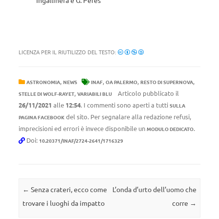
Ingallinera e G. Peres
LICENZA PER IL RIUTILIZZO DEL TESTO:
,
,
,
,
ASTRONOMIA
NEWS
INAF
OA PALERMO
RESTO DI SUPERNOVA
,
Articolo pubblicato il
STELLE DI WOLF-RAYET
VARIABILI BLU
26/11/2021
alle
12:54
. I commenti sono aperti a tutti
SULLA
del sito. Per segnalare alla redazione refusi,
PAGINA FACEBOOK
imprecisioni ed errori è invece disponibile un
.
MODULO DEDICATO
Doi:
10.20371/INAF/2724-2641/1716329
Navigazione articolo
←
Senza crateri, ecco come
L’onda d’urto dell’uomo che
trovare i luoghi da impatto
corre
→