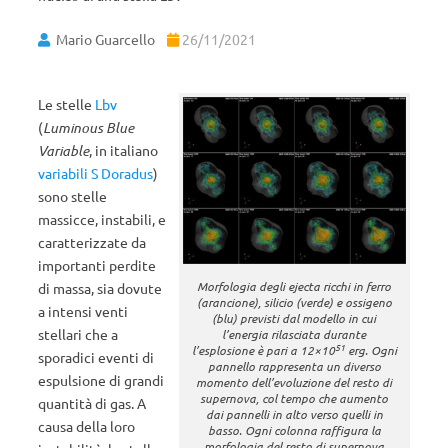
Mario Guarcello
26/11/2021
Le stelle
Lbv
(
Luminous Blue
Variable
, in italiano
variabili S Doradus
)
sono stelle
massicce, instabili, e
caratterizzate da
importanti perdite
Morfologia degli ejecta ricchi in ferro
di massa, sia dovute
(arancione), silicio (verde) e ossigeno
a intensi venti
(blu) previsti dal modello in cui
stellari che a
l’energia rilasciata durante
51
l’esplosione è pari a 12×10
erg. Ogni
sporadici eventi di
pannello rappresenta un diverso
espulsione di grandi
momento dell’evoluzione del resto di
supernova, col tempo che aumento
quantità di gas. A
dai pannelli in alto verso quelli in
causa della loro
basso. Ogni colonna raffigura la
morfologia del resto di supernova