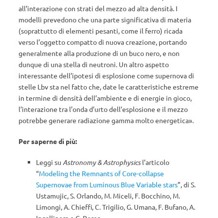
all’interazione con strati del mezzo ad alta densità. I
modelli prevedono che una parte significativa di materia
(soprattutto di elementi pesanti, come il ferro) ricada
verso l’oggetto compatto di nuova creazione, portando
generalmente alla produzione di un buco nero, e non
dunque di una stella di neutroni. Un altro aspetto
interessante dell’ipotesi di esplosione come supernova di
stelle Lbv sta nel fatto che, date le caratteristiche estreme
in termine di densità dell’ambiente e di energie in gioco,
l’interazione tra l’onda d’urto dell’esplosione e il mezzo
potrebbe generare radiazione gamma molto energetica».
Per saperne di più:
Leggi su
Astronomy & Astrophysics
l’articolo
“
Modeling the Remnants of Core-collapse
Supernovae from Luminous Blue Variable stars
”, di S.
Ustamujic, S. Orlando, M. Miceli, F. Bocchino, M.
Limongi, A. Chieffi, C. Trigilio, G. Umana, F. Bufano, A.