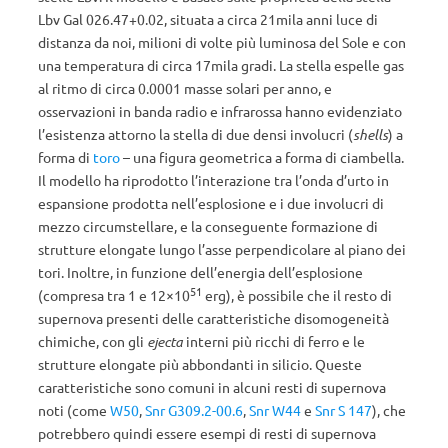
Lbv Gal 026.47+0.02, situata a circa 21mila anni luce di
distanza da noi, milioni di volte più luminosa del Sole e con
una temperatura di circa 17mila gradi. La stella espelle gas
al ritmo di circa 0.0001 masse solari per anno, e
osservazioni in banda radio e infrarossa hanno evidenziato
l’esistenza attorno la stella di due densi involucri (
shells
) a
forma di
toro
– una figura geometrica a forma di ciambella.
Il modello ha riprodotto l’interazione tra l’onda d’urto in
espansione prodotta nell’esplosione e i due involucri di
mezzo circumstellare, e la conseguente formazione di
strutture elongate lungo l’asse perpendicolare al piano dei
tori. Inoltre, in funzione dell’energia dell’esplosione
51
(compresa tra 1 e 12×10
erg), è possibile che il resto di
supernova presenti delle caratteristiche disomogeneità
chimiche, con gli
ejecta
interni più ricchi di ferro e le
strutture elongate più abbondanti in silicio. Queste
caratteristiche sono comuni in alcuni resti di supernova
noti (come
W50
,
Snr G309.2-00.6
,
Snr W44
e
Snr S 147
), che
potrebbero quindi essere esempi di resti di supernova