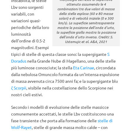
instabilità, le stelle
ottenuto assumendo le 4
Lbv sono sorgenti
combinazioni tra due valori di massa
variabili, con
della stella esplosa (60 e 80 masse
solari) e di velocità iniziale (0 e 300
variazioni quasi-
km/s). La superficie semitrasparente
periodiche della loro
mostra la posizione dell’onda d’urto,
la superficie gialla mostra la posizione
luminosità
dell’onda d’urto inversa. Crediti: S.
dell’ordine di 0.5-2
Ustamujic et al. A&A, 2021
magnitudini. Esempi
tipici di stelle di questa classe sono: la supergigante
S
Doradus
nella Grande Nube di Magellano, una delle stelle
più luminose conosciute; la stella
Eta Carinae
, circondata
dalla nebulosa Omuncolo formata da un’intensa espulsione
di massa avvenuta circa 7500 anni fa; e la supergigante blu
ζ Scorpii
, visibile nella costellazione dello Scorpione nei
nostri cieli estivi.
Secondo i modelli di evoluzione delle stelle massicce
comunemente accettati, le stelle Lbv costituiscono una
fase transiente che porta alla formazione delle
stelle di
Wolf-Rayet
, stelle di grande massa molto calde – con