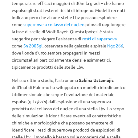
temperature efficaci maggiori di 30mila gradi – che hanno
espulso gli strati esterni ricchi di idrogeno. Modelli recenti
indicano però che alcune stelle Lbv possano esplodere
come
supernove a collasso del nucleo
prima di raggiungere
la fase di stelle di Wolf-Rayet. Questa ipotesi è stata
suggerita per spiegare l’esistenza di
resti di supernova
come
Sn 2005gl
, osservata nella galassia a spirale
Ngc 266
,
dove l’onda d’urto sembra propagarsi in mezzi
circumstellari particolarmente densi e asimmetrici,
tipicamente prodotti dalle stelle Lbv.
Nel suo ultimo studio, l’astronoma
Sabina Ustamujic
dell’Inaf di Palermo ha sviluppato un modello idrodinamico
tridimensionale che segue l’evoluzione del materiale
espulso (gli
ejecta
) dall’esplosione di una supernova
prodotta dal collasso del nucleo di una stella Lbv. Lo scopo
delle simulazioni è identificare eventuali caratteristiche
chimiche e morfologiche che possano permettere di
identificare i resti di supernova prodotti da esplosioni di
stelle Lbv. Il modello è basato sulle proprietà della stella