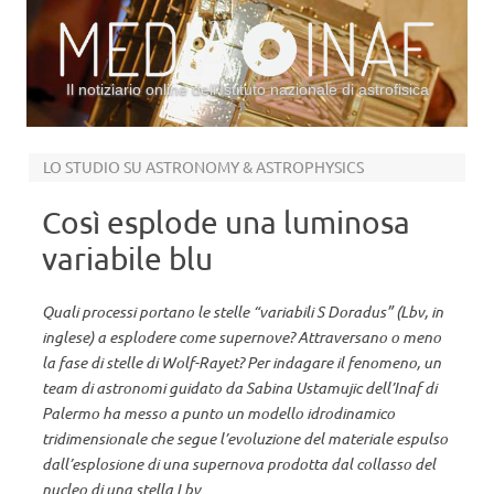
Il notiziario online dell’Istituto nazionale di astrofisica
Vai al contenuto
LO STUDIO SU ASTRONOMY & ASTROPHYSICS
Così esplode una luminosa
variabile blu
Quali processi portano le stelle “variabili S Doradus” (Lbv, in
inglese) a esplodere come supernove? Attraversano o meno
la fase di stelle di Wolf-Rayet? Per indagare il fenomeno, un
team di astronomi guidato da Sabina Ustamujic dell’Inaf di
Palermo ha messo a punto un modello idrodinamico
tridimensionale che segue l’evoluzione del materiale espulso
dall’esplosione di una supernova prodotta dal collasso del
nucleo di una stella Lbv