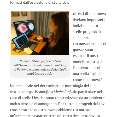
formati dall’esplosione di stelle Lbv.
«I resti di supernova
rivelano importanti
indizi sulle loro
stelle progenitrici e
sul mezzo
circumstellare in cui
queste sono
esplose. Il nostro
Sabina Ustamujic, ricercatrice
modello mostra che
all’Osservatorio astronomico dell’Inaf
l’ambiente in cui
di Palermo e prima autrice dello studio
una stella esplode
pubblicato su A&A
come supernova è
fondamentale nel determinare la morfologia del suo
resto», spiega Ustamujic a
Media Inaf
, «in particolare nel
caso di stelle Lbv, che sono caratterizzate da un ambiente
molto denso e disomogeneo. Per tutte le progenitrici Lbv
considerate in questo lavoro, abbiamo riscontrato
un’asimmetria caratteristica del resto simulato, dovuta