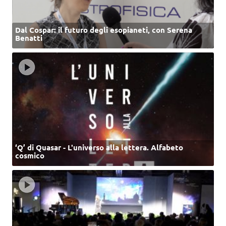
Dal Cospar: il futuro degli esopianeti, con Serena
Benatti
‘Q’ di Quasar - L'universo alla lettera. Alfabeto
cosmico